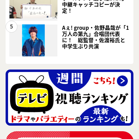
中継キャッチコピーが決
定！
5
Aぇ! group・佐野晶哉が「1
万人の第九」合唱団代表
に！ 総監督・佐渡裕氏と
中学生ぶり共演