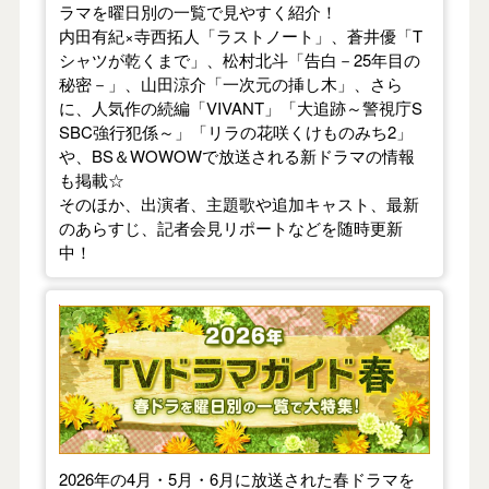
ラマを曜日別の一覧で見やすく紹介！
内田有紀×寺西拓人「ラストノート」、蒼井優「T
シャツが乾くまで」、松村北斗「告白－25年目の
秘密－」、山田涼介「一次元の挿し木」、さら
に、人気作の続編「VIVANT」「大追跡～警視庁S
SBC強行犯係～」「リラの花咲くけものみち2」
や、BS＆WOWOWで放送される新ドラマの情報
も掲載☆
そのほか、出演者、主題歌や追加キャスト、最新
のあらすじ、記者会見リポートなどを随時更新
中！
【2026年春】TVドラマガイド
2026年の4月・5月・6月に放送された春ドラマを