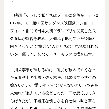
映画「そうして私たちはプールに金魚を、」（2
017年）で「第33回サンダンス映画祭」ショート
フィルム部門で日本人初グランプリを受賞した長
久允氏が監督を務め、人知れず抱えていた後悔と
向き合っていく“幽霊”と人間たちの不思議な触れ合
いを、優しく、切なく、ユーモラスに描き出す。
川栄李奈が演じるのは、過労が原因で亡くなっ
た元看護士の幽霊・佐々木咲。既婚者で小学生の
娘がいたが、“愛”が何かが分からないという悩みを
人知れず抱えている役どころだ。口が悪くぶっき
らぼうだが、不器用な優しさを併せ持つ咲と暮ら
すうちに、桜田にはこれまでにないある感情が芽