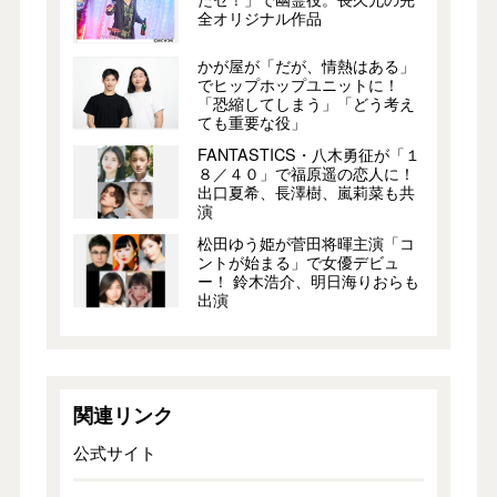
全オリジナル作品
かが屋が「だが、情熱はある」
でヒップホップユニットに！
「恐縮してしまう」「どう考え
ても重要な役」
FANTASTICS・八木勇征が「１
８／４０」で福原遥の恋人に！
出口夏希、長澤樹、嵐莉菜も共
演
松田ゆう姫が菅田将暉主演「コ
ントが始まる」で女優デビュ
ー！ 鈴木浩介、明日海りおらも
出演
関連リンク
公式サイト