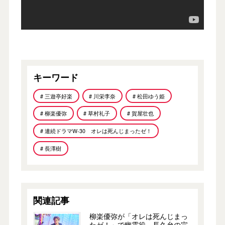
キーワード
# 三遊亭好楽
# 川栄李奈
# 松田ゆう姫
# 柳楽優弥
# 草村礼子
# 賀屋壮也
# 連続ドラマW-30 オレは死んじまったゼ！
# 長澤樹
関連記事
柳楽優弥が「オレは死んじまっ
たゼ！」で幽霊役。長久允の完