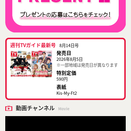
週刊TVガイド最新号
8月14日号
発売日
2026年8月5日
※一部地域は発売日が異なります
特別定価
590円
表紙
Kis-My-Ft2
動画チャンネル
Movie