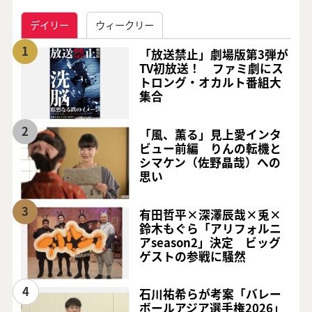
デイリー
ウィークリー
1
「放送禁止」劇場版第3弾が
TV初放送！ ファミ劇にス
トロング・オカルト番組大
集合
2
「風、薫る」見上愛インタ
ビュー前編 りんの転機と
シマケン（佐野晶哉）への
思い
3
有田哲平×深澤辰哉×兎×
鈴木もぐら「アリフォルニ
アseason2」決定 ビッグ
ゲストの参戦に騒然
4
石川祐希らが考案「バレー
ボールアジア選手権2026」