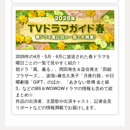
【2026年春】TVドラマガイド
2026年の4月・5月・6月に放送された春ドラマを
曜日ごとの一覧で見やすく紹介！
朝ドラ「風、薫る」、岡田将生＆染谷将太「田鎖
ブラザーズ」、波瑠×麻生久美子「月夜行路」や日
曜劇場「GIFT」のほか、「あきない世傳 金と銀
3」などのBS＆WOWOWドラマの情報も含めて総
まとめ☆
作品の出演者、主題歌や出演キャスト、記者会見
リポートなどの情報満載でお届けします。