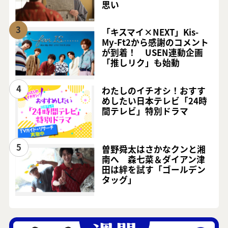
思い
3
「キスマイ×NEXT」Kis-
My-Ft2から感謝のコメント
が到着！ USEN連動企画
「推しリク」も始動
4
わたしのイチオシ！おすす
めしたい日本テレビ「24時
間テレビ」特別ドラマ
5
曽野舜太はさかなクンと湘
南へ 森七菜＆ダイアン津
田は絆を試す「ゴールデン
タッグ」