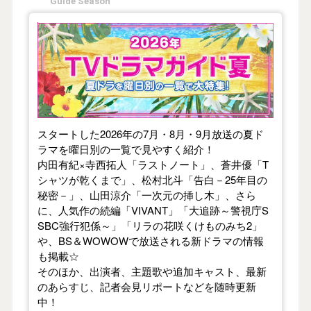
Guide Season
【2026年夏】TVドラマガイド
スタートした2026年の7月・8月・9月放送の夏ド
ラマを曜日別の一覧で見やすく紹介！
内田有紀×寺西拓人「ラストノート」、蒼井優「T
シャツが乾くまで」、松村北斗「告白－25年目の
秘密－」、山田涼介「一次元の挿し木」、さら
に、人気作の続編「VIVANT」「大追跡～警視庁S
SBC強行犯係～」「リラの花咲くけものみち2」
や、BS＆WOWOWで放送される新ドラマの情報
も掲載☆
そのほか、出演者、主題歌や追加キャスト、最新
のあらすじ、記者会見リポートなどを随時更新
中！