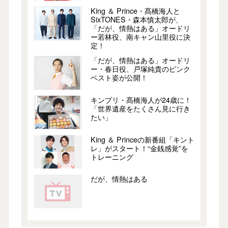
King ＆ Prince・髙橋海人と
SixTONES・森本慎太郎が、
「だが、情熱はある」オードリ
ー若林役、南キャン山里役に決
定！
「だが、情熱はある」オードリ
ー・春日役、戸塚純貴のピンク
ベスト姿が公開！
キンプリ・髙橋海⼈が24歳に！
「世界遺産をたくさん見に行き
たい」
King ＆ Princeの新番組「キント
レ」がスタート！“金銭感覚”を
トレーニング
だが、情熱はある