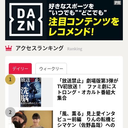
アクセスランキング
Ranking
デイリー
ウィークリー
1
「放送禁止」劇場版第3弾が
TV初放送！ ファミ劇にス
トロング・オカルト番組大
集合
2
「風、薫る」見上愛インタ
ビュー前編 りんの転機と
シマケン（佐野晶哉）への