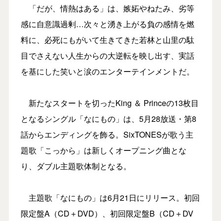
「だが、情熱はある」は、嫉妬やねたみ、劣等
感に自意識過剰…次々と湧き上がる負の感情を燃
料に、必死にもがいて生きてきた若林と山里の駄
目でさえない人生からの大逆転を映し出す、実話
を基にした笑いと涙のエンターテインメントだ。
新たなスタートを切ったKing ＆ Princeの13枚目
となるシングル「なにもの」は、5月28放送・第8
話からエンディングを飾る。SixTONESが歌う主
題歌「こっから」は新しくオープニング曲とな
り、ダブル主題歌体制となる。
主題歌「なにもの」は6月21日にリリース。初回
限定盤A（CD＋DVD）、初回限定盤B（CD＋DV