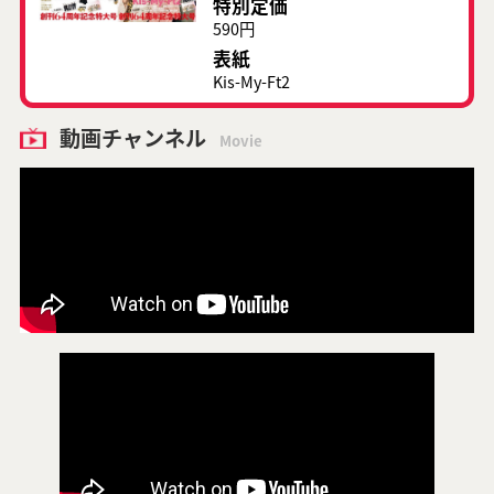
特別定価
590円
表紙
Kis-My-Ft2
動画チャンネル
Movie