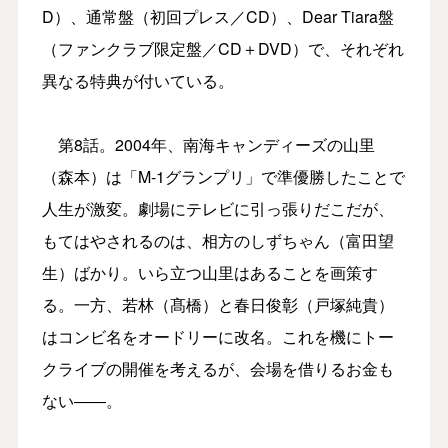
D）、通常盤（初回プレス／CD）、Dear Tiara盤
（ファンクラブ限定盤／CD＋DVD）で、それぞれ
異なる特典が付いている。
第8話。2004年、南海キャンディーズの山里
（森本）は「M-1グランプリ」で準優勝したことで
人生が激変。劇場にテレビに引っ張りだこだが、
もてはやされるのは、相方のしずちゃん（富田望
生）ばかり。いら立つ山里はあることを画策す
る。一方、若林（髙橋）と春日俊彰（戸塚純貴）
はコンビ名をオードリーに改名。これを機にトー
クライブの開催を考えるが、会場を借りるお金も
ない――。