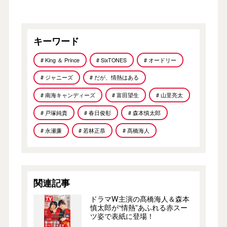
キーワード
# King ＆ Prince
# SixTONES
# オードリー
# ジャニーズ
# だが、情熱はある
# 南海キャンディーズ
# 富田望生
# 山里亮太
# 戸塚純貴
# 春日俊彰
# 森本慎太郎
# 永瀬廉
# 若林正恭
# 髙橋海人
関連記事
ドラマW主演の髙橋海人＆森本
慎太郎が“情熱”あふれる赤スー
ツ姿で表紙に登場！