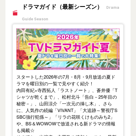
ドラマガイド（最新シーズン）
Drama
Guide Season
【2026年夏】TVドラマガイド
スタートした2026年の7月・8月・9月放送の夏ド
ラマを曜日別の一覧で見やすく紹介！
内田有紀×寺西拓人「ラストノート」、蒼井優「T
シャツが乾くまで」、松村北斗「告白－25年目の
秘密－」、山田涼介「一次元の挿し木」、さら
に、人気作の続編「VIVANT」「大追跡～警視庁S
SBC強行犯係～」「リラの花咲くけものみち2」
や、BS＆WOWOWで放送される新ドラマの情報
も掲載☆