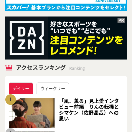
アクセスランキング
Ranking
デイリー
ウィークリー
1
「風、薫る」見上愛インタ
ビュー前編 りんの転機と
シマケン（佐野晶哉）への
思い