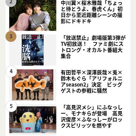
2
中川翼×桜木雅哉「ちょっ
と待とうよ、春虎くん」初
日から至近距離シーンの撮
影にドキドキ
3
「放送禁止」劇場版第3弾が
TV初放送！ ファミ劇にス
トロング・オカルト番組大
集合
4
有田哲平×深澤辰哉×兎×
鈴木もぐら「アリフォルニ
アseason2」決定 ビッグ
ゲストの参戦に騒然
5
「高見沢メシ」にふなっし
ー、モナキらが登場 高見
沢俊彦×ふなっしーがロッ
クスピリッツを燃やす