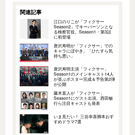
関連記事
江口のりこが「フィクサー
Season2」でキーパーソンとな
る検察官役。Season1・第3話
に初登場
唐沢寿明が「フィクサー」での
キャラにぼやき。「ひたすら気
持ち悪い」
唐沢寿明主演「フィクサー」
Season1のメインキャスト14人
が並ぶポスター完成＆予告第2弾
が公開
藤木直人が「フィクサー」
Season1にゲスト出演。西田敏
行ら注目キャストも発表
いま見たい！ 三谷幸喜脚本おす
すめドラマ7選