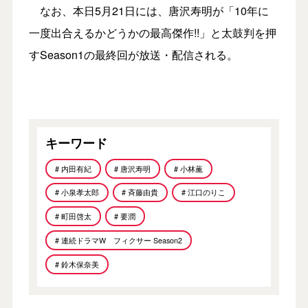
なお、本日5月21日には、唐沢寿明が「10年に
一度出合えるかどうかの最高傑作!!」と太鼓判を押
すSeason1の最終回が放送・配信される。
キーワード
# 内田有紀
# 唐沢寿明
# 小林薫
# 小泉孝太郎
# 斉藤由貴
# 江口のりこ
# 町田啓太
# 要潤
# 連続ドラマW フィクサー Season2
# 鈴木保奈美