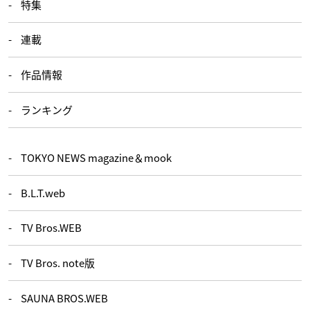
特集
連載
作品情報
ランキング
TOKYO NEWS magazine＆mook
B.L.T.web
TV Bros.WEB
TV Bros. note版
SAUNA BROS.WEB