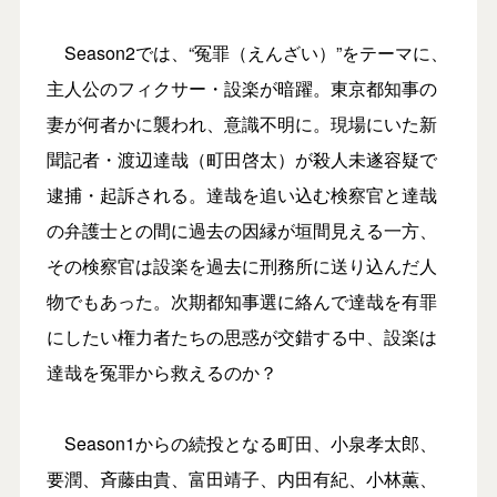
Season2では、“冤罪（えんざい）”をテーマに、
主人公のフィクサー・設楽が暗躍。東京都知事の
妻が何者かに襲われ、意識不明に。現場にいた新
聞記者・渡辺達哉（町田啓太）が殺人未遂容疑で
逮捕・起訴される。達哉を追い込む検察官と達哉
の弁護士との間に過去の因縁が垣間見える一方、
その検察官は設楽を過去に刑務所に送り込んだ人
物でもあった。次期都知事選に絡んで達哉を有罪
にしたい権力者たちの思惑が交錯する中、設楽は
達哉を冤罪から救えるのか？
Season1からの続投となる町田、小泉孝太郎、
要潤、斉藤由貴、富田靖子、内田有紀、小林薫、