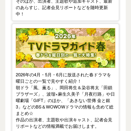
そのほか、出演者、主題歌や追加キャスト、最新
のあらすじ、記者会見リポートなどを随時更新
中！
【2026年春】TVドラマガイド
2026年の4月・5月・6月に放送された春ドラマを
曜日ごとの一覧で見やすく紹介！
朝ドラ「風、薫る」、岡田将生＆染谷将太「田鎖
ブラザーズ」、波瑠×麻生久美子「月夜行路」や日
曜劇場「GIFT」のほか、「あきない世傳 金と銀
3」などのBS＆WOWOWドラマの情報も含めて総
まとめ☆
作品の出演者、主題歌や出演キャスト、記者会見
リポートなどの情報満載でお届けします。