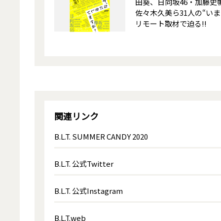
田葵、日向坂46・加藤史
佐々木久美ら31人の“いま
リモート取材で迫る!!
関連リンク
B.L.T. SUMMER CANDY 2020
B.L.T. 公式Twitter
B.L.T. 公式Instagram
B.L.T.web