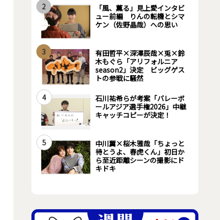
2
「風、薫る」見上愛インタビ
ュー前編 りんの転機とシマ
ケン（佐野晶哉）への思い
3
有田哲平×深澤辰哉×兎×鈴
木もぐら「アリフォルニア
season2」決定 ビッグゲス
トの参戦に騒然
4
石川祐希らが考案「バレーボ
ールアジア選手権2026」中継
キャッチコピーが決定！
5
中川翼×桜木雅哉「ちょっと
待とうよ、春虎くん」初日か
ら至近距離シーンの撮影にド
キドキ