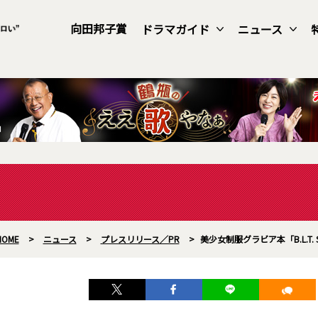
向田邦子賞
ドラマガイド
ニュース
HOME
>
ニュース
>
プレスリリース／PR
>
美少女制服グラビア本「B.L.T. 