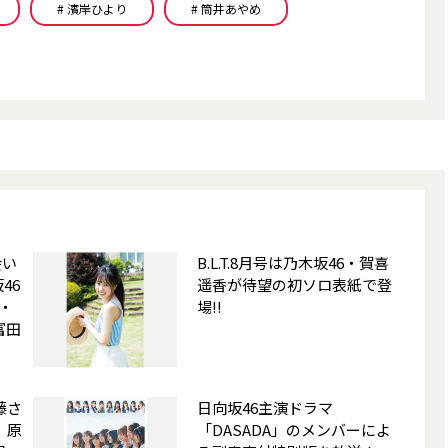
# 濱岸ひより
# 筒井あやめ
会い
B.L.T.8月号は乃木坂46・賀喜
46
遥香が待望の初ソロ表紙で登
・
場!!
富田
藤さ
日向坂46主演ドラマ
、原
「DASADA」のメンバーによ