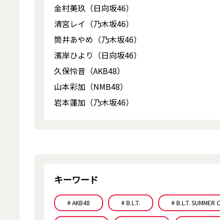
金村美玖（日向坂46）
清宮レイ（乃木坂46）
筒井あやめ（乃木坂46）
濱岸ひより（日向坂46）
久保怜音（AKB48）
山本彩加（NMB48）
岩本蓮加（乃木坂46）
キーワード
# AKB48
# B.L.T.
# B.L.T. SUMMER