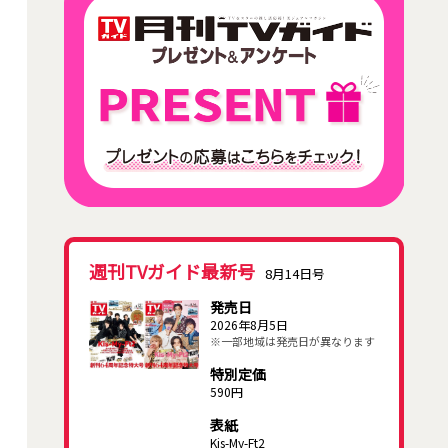
週刊TVガイド最新号
8月14日号
発売日
2026年8月5日
※一部地域は発売日が異なります
特別定価
590円
表紙
Kis-My-Ft2