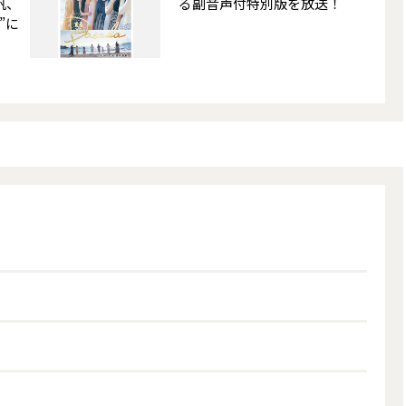
帆、
る副音声付特別版を放送！
”に