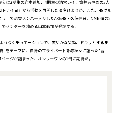
からは3期生の岩本蓮加、4期生の清宮レイ、筒井あやめの3人
コトナイヨ」から活動を再開した濱岸ひよりが、また、48グル
とう」で選抜メンバー入りしたAKB48・久保怜音、NMB48の2
売）でセンターを務める山本彩加が登場する。
ようなシチュエーションで、爽やかな笑顔、ドキッとするま
“夏”をテーマに、自身のプライベートを赤裸々に語った“言
の1ページが詰まった、オンリーワンの1冊に期待だ。