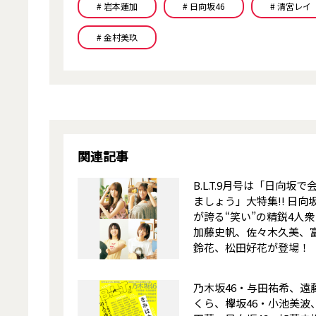
# 岩本蓮加
# 日向坂46
# 清宮レイ
# 金村美玖
関連記事
B.L.T.9月号は「日向坂で
ましょう」大特集!! 日向坂
が誇る“笑い”の精鋭4人衆
加藤史帆、佐々木久美、
鈴花、松田好花が登場！
乃木坂46・与田祐希、遠
くら、欅坂46・小池美波