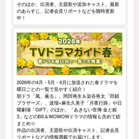
そのほか、出演者、主題歌や追加キャスト、最新
のあらすじ、記者会見リポートなどを随時更新
中！
【2026年春】TVドラマガイド
2026年の4月・5月・6月に放送された春ドラマを
曜日ごとの一覧で見やすく紹介！
朝ドラ「風、薫る」、岡田将生＆染谷将太「田鎖
ブラザーズ」、波瑠×麻生久美子「月夜行路」や日
曜劇場「GIFT」のほか、「あきない世傳 金と銀
3」などのBS＆WOWOWドラマの情報も含めて総
まとめ☆
作品の出演者、主題歌や出演キャスト、記者会見
リポートなどの情報満載でお届けします。