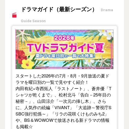
ドラマガイド（最新シーズン）
Drama
Guide Season
【2026年夏】TVドラマガイド
スタートした2026年の7月・8月・9月放送の夏ド
ラマを曜日別の一覧で見やすく紹介！
内田有紀×寺西拓人「ラストノート」、蒼井優「T
シャツが乾くまで」、松村北斗「告白－25年目の
秘密－」、山田涼介「一次元の挿し木」、さら
に、人気作の続編「VIVANT」「大追跡～警視庁S
SBC強行犯係～」「リラの花咲くけものみち2」
や、BS＆WOWOWで放送される新ドラマの情報
も掲載☆