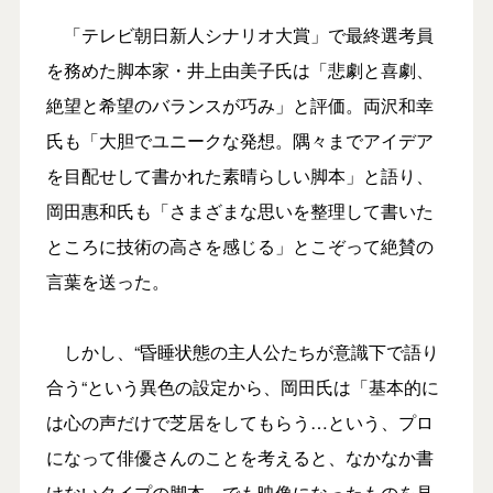
「テレビ朝日新人シナリオ大賞」で最終選考員
を務めた脚本家・井上由美子氏は「悲劇と喜劇、
絶望と希望のバランスが巧み」と評価。両沢和幸
氏も「大胆でユニークな発想。隅々までアイデア
を目配せして書かれた素晴らしい脚本」と語り、
岡田惠和氏も「さまざまな思いを整理して書いた
ところに技術の高さを感じる」とこぞって絶賛の
言葉を送った。
しかし、“昏睡状態の主人公たちが意識下で語り
合う“という異色の設定から、岡田氏は「基本的に
は心の声だけで芝居をしてもらう…という、プロ
になって俳優さんのことを考えると、なかなか書
けないタイプの脚本。でも映像になったものを見