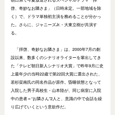
啓、奇妙なお隣さま」（日時未定。一部地域を除
く）で、ドラマ単独初主演を務めることが分かっ
た。さらに、ジャニーズJr.・大東立樹が共演す
る。
「拝啓、奇妙なお隣さま」は、2000年7月の創
設以来、数多くのシナリオライターを輩出してき
た「テレビ朝日新人シナリオ大賞」で昨年9月に史
上最年少の当時22歳で第22回大賞に選出された、
若杉栞南氏の同名作品が原作。昏睡状態となって
入院した男子高校生・山本陸が、同じ病室に入院
中の患者＝“お隣さん”2人と、意識の中で会話を繰
り広げていくという意欲作だ。