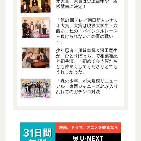
オ大賞」大賞は史上最年少・若
杉栞南に決定！
「第21回テレビ朝日新人シナリ
オ大賞」大賞は現役大学生・六
藤あまねの「バイシクルレース
～負けられないこの夏の戦い
～」
少年忍者・川﨑皇輝＆深田竜生
が「ひとりぼっち」で相葉雅紀
と初共演。「初めて会う僕たち
とも仲良くしてくださりとても
うれしかった」
「裸の少年」が大規模リニュー
アル！東西ジャニーズJr.が入り
乱れてのガチンコ対決