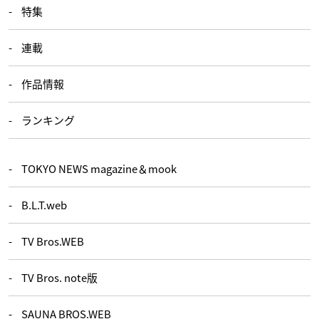
特集
連載
作品情報
ランキング
TOKYO NEWS magazine＆mook
B.L.T.web
TV Bros.WEB
TV Bros. note版
SAUNA BROS.WEB