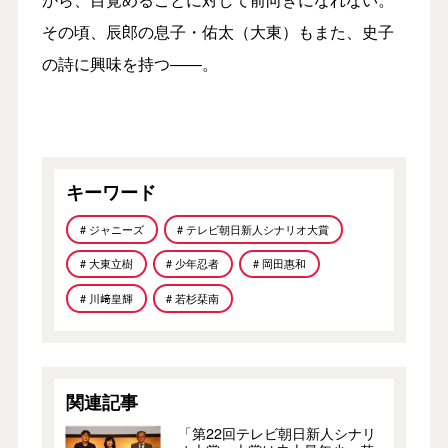
その頃、辰郎の息子・佑太（大東）もまた、史子
の詩に興味を持つ――。
キーワード
# ジャニーズ
# テレビ朝日新人シナリオ大賞
# 大東立樹
# 少年忍者
# 岡田惠和
# 川﨑皇輝
# 若杉栞南
関連記事
「第22回テレビ朝日新人シナリ