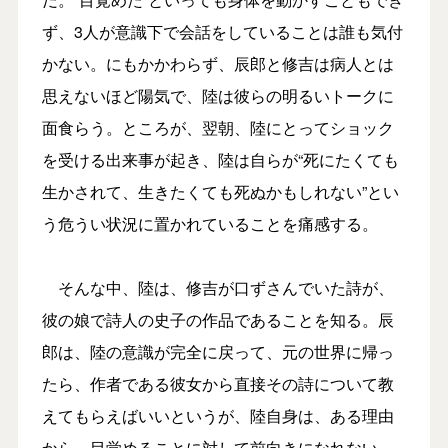
ず、3人が意識下で会話をしていることは誰も気付
かない。にもかかわらず、辰郎と修吉は病人とは
思えないほど陽気で、陸は彼らの明るいトークに
面食らう。ところが、翌朝、陸にとってショック
を受ける出来事が起き、陸は自らが“死にたくても
生かされて、生きたくても死ぬかもしれない”とい
う危うい状況に置かれていることを痛感する。
そんな中、陸は、修吉が口ずさんでいた詩が、
彼の娘で詩人の史子の作品であることを知る。辰
郎は、陸の意識が完全に戻って、元の世界に帰っ
たら、作者である彼女から直接その詩について教
えてもらえばいいというが、陸自身は、ある理由
から、目覚めることに対して前向きになれない。