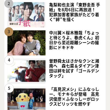
2
亀梨和也主演「東野圭吾 手
紙」を8月6日に再放送！
犯罪加害者家族がたどり着
く“絆”を描く
3
中川翼×桜木雅哉「ちょっ
と待とうよ、春虎くん」初
日から至近距離シーンの撮
影にドキドキ
4
曽野舜太はさかなクンと湘
南へ 森七菜＆ダイアン津
田は絆を試す「ゴールデン
タッグ」
5
「高見沢メシ」にふなっし
ー、モナキらが登場 高見
沢俊彦×ふなっしーがロッ
クスピリッツを燃やす