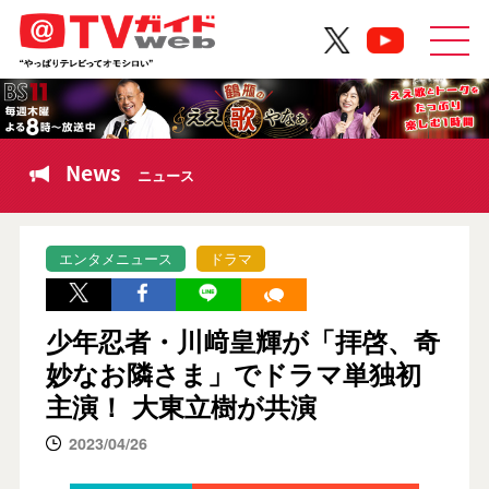
News
ニュース
エンタメニュース
ドラマ
少年忍者・川﨑皇輝が「拝啓、奇
妙なお隣さま」でドラマ単独初
主演！ 大東立樹が共演
2023/04/26