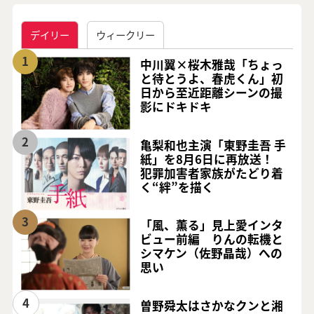
デイリー
ウィークリー
1
中川翼×桜木雅哉「ちょっ
と待とうよ、春虎くん」初
日から至近距離シーンの撮
影にドキドキ
2
亀梨和也主演「東野圭吾 手
紙」を8月6日に再放送！
犯罪加害者家族がたどり着
く“絆”を描く
3
「風、薫る」見上愛インタ
ビュー前編 りんの転機と
シマケン（佐野晶哉）への
思い
4
曽野舜太はさかなクンと湘