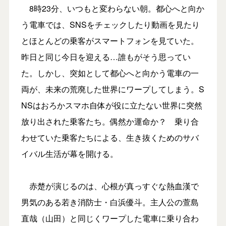
8時23分、いつもと変わらない朝。都心へと向か
う電車では、SNSをチェックしたり動画を見たり
とほとんどの乗客がスマートフォンを見ていた。
昨日と同じ今日を迎える…誰もがそう思ってい
た。しかし、突如として都心へと向かう電車の一
両が、未来の荒廃した世界にワープしてしまう。S
NSはおろかスマホ自体が役に立たない世界に突然
放り出された乗客たち。偶然か運命か？ 乗り合
わせていた乗客たちによる、生き抜くためのサバ
イバル生活が幕を開ける。
赤楚が演じるのは、心根が真っすぐな熱血漢で
男気のある若き消防士・白浜優斗。主人公の萱島
直哉（山田）と同じくワープした電車に乗り合わ