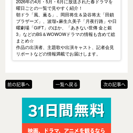
2026年の4月・5月・6月に放送された春ドラマを
曜日ごとの一覧で見やすく紹介！
朝ドラ「風、薫る」、岡田将生＆染谷将太「田鎖
ブラザーズ」、波瑠×麻生久美子「月夜行路」や日
曜劇場「GIFT」のほか、「あきない世傳 金と銀
3」などのBS＆WOWOWドラマの情報も含めて総
まとめ☆
作品の出演者、主題歌や出演キャスト、記者会見
リポートなどの情報満載でお届けします。
前の記事へ
一覧へ戻る
次の記事へ