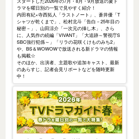
スタートした2026年の7月・8月・9月放送の夏ド
ラマを曜日別の一覧で見やすく紹介！
内田有紀×寺西拓人「ラストノート」、蒼井優「T
シャツが乾くまで」、松村北斗「告白－25年目の
秘密－」、山田涼介「一次元の挿し木」、さら
に、人気作の続編「VIVANT」「大追跡～警視庁S
SBC強行犯係～」「リラの花咲くけものみち2」
や、BS＆WOWOWで放送される新ドラマの情報
も掲載☆
そのほか、出演者、主題歌や追加キャスト、最新
のあらすじ、記者会見リポートなどを随時更新
中！
【2026年春】TVドラマガイド