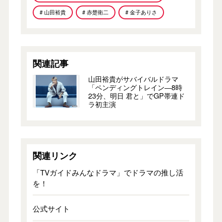
# 山田裕貴
# 赤楚衛二
# 金子ありさ
関連記事
山田裕貴がサバイバルドラマ
「ペンディングトレイン―8時
23分、明日 君と」でGP帯連ド
ラ初主演
関連リンク
「TVガイドみんなドラマ」でドラマの推し活
を！
公式サイト