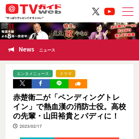
News
ニュース
エンタメニュース
ドラマ
赤楚衛二が「ペンディングトレ
イン」で熱血漢の消防士役。高校
の先輩・山田裕貴とバディに！
2023/02/17