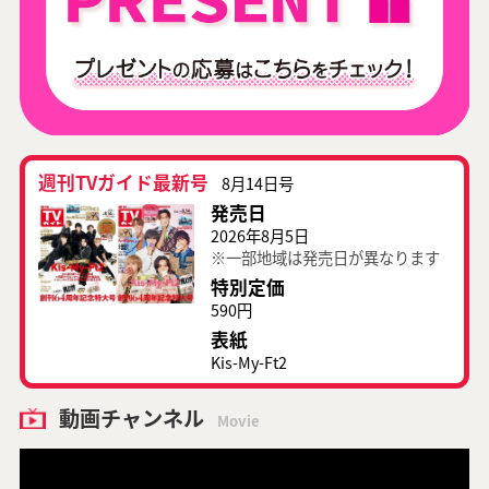
週刊TVガイド最新号
8月14日号
発売日
2026年8月5日
※一部地域は発売日が異なります
特別定価
590円
表紙
Kis-My-Ft2
動画チャンネル
Movie