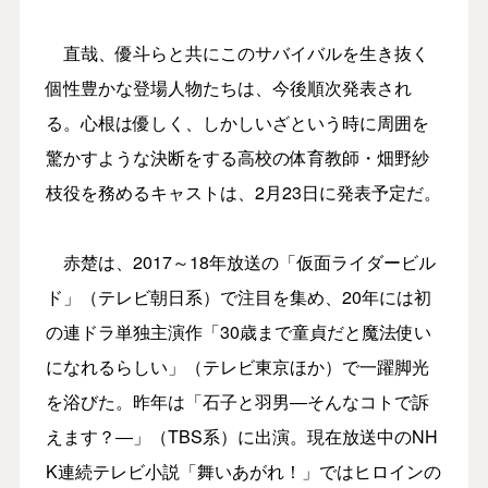
直哉、優斗らと共にこのサバイバルを生き抜く
個性豊かな登場人物たちは、今後順次発表され
る。心根は優しく、しかしいざという時に周囲を
驚かすような決断をする高校の体育教師・畑野紗
枝役を務めるキャストは、2月23日に発表予定だ。
赤楚は、2017～18年放送の「仮面ライダービル
ド」（テレビ朝日系）で注目を集め、20年には初
の連ドラ単独主演作「30歳まで童貞だと魔法使い
になれるらしい」（テレビ東京ほか）で一躍脚光
を浴びた。昨年は「石子と羽男―そんなコトで訴
えます？―」（TBS系）に出演。現在放送中のNH
K連続テレビ小説「舞いあがれ！」ではヒロインの