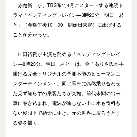
赤楚衛二が、TBS系で4月にスタートする連続ド
ラマ「ペンディングトレイン―8時23分、明日 君
と」（金曜午後10：00、開始日未定）に出演する
ことが分かった。
山田裕貴が主演を務める「ペンディングトレイ
ン―8時23分、明日 君と」は、金子ありさ氏が手
掛ける完全オリジナルの予測不能のヒューマンエ
ンターテインメント。同じ電車に偶然乗り合わせ
た見ず知らずの乗客たちが突如、前代未聞の出来
事に巻き込まれ、電波が通じない上に水も食料も
ない極限下で懸命に生き、元の世界に戻ろうとす
る姿を描く。