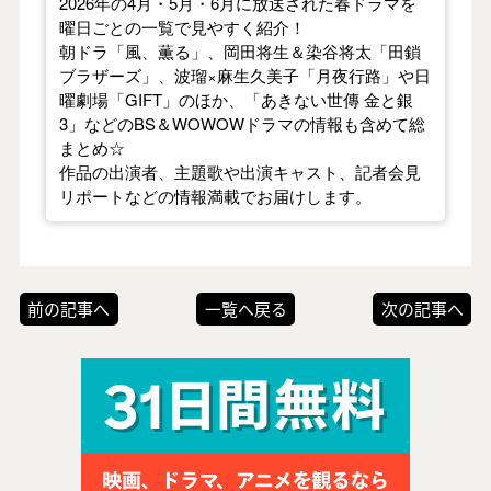
2026年の4月・5月・6月に放送された春ドラマを
曜日ごとの一覧で見やすく紹介！
朝ドラ「風、薫る」、岡田将生＆染谷将太「田鎖
ブラザーズ」、波瑠×麻生久美子「月夜行路」や日
曜劇場「GIFT」のほか、「あきない世傳 金と銀
3」などのBS＆WOWOWドラマの情報も含めて総
まとめ☆
作品の出演者、主題歌や出演キャスト、記者会見
リポートなどの情報満載でお届けします。
前の記事へ
一覧へ戻る
次の記事へ