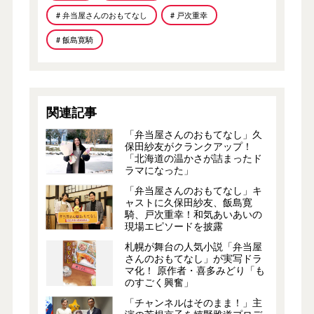
# 弁当屋さんのおもてなし
# 戸次重幸
# 飯島寛騎
関連記事
「弁当屋さんのおもてなし」久
保田紗友がクランクアップ！
「北海道の温かさが詰まったド
ラマになった」
「弁当屋さんのおもてなし」キ
ャストに久保田紗友、飯島寛
騎、戸次重幸！和気あいあいの
現場エピソードを披露
札幌が舞台の人気小説「弁当屋
さんのおもてなし」が実写ドラ
マ化！ 原作者・喜多みどり「も
のすごく興奮」
「チャンネルはそのまま！」主
演の芳根京子を嬉野雅道プロデ