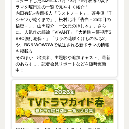
スタートした2026年の7月・8月・9月放送の夏ド
ラマを曜日別の一覧で見やすく紹介！
内田有紀×寺西拓人「ラストノート」、蒼井優「T
シャツが乾くまで」、松村北斗「告白－25年目の
秘密－」、山田涼介「一次元の挿し木」、さら
に、人気作の続編「VIVANT」「大追跡～警視庁S
SBC強行犯係～」「リラの花咲くけものみち2」
や、BS＆WOWOWで放送される新ドラマの情報
も掲載☆
そのほか、出演者、主題歌や追加キャスト、最新
のあらすじ、記者会見リポートなどを随時更新
中！
【2026年春】TVドラマガイド