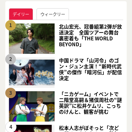
デイリー
ウィークリー
1
北山宏光、冠番組第2弾が放
送決定 全国ツアーの舞台
裏密着も「THE WORLD
BEYOND」
2
中国ドラマ「山河令」のゴ
ン・ジュン主演！“新時代武
侠”の傑作「暗河伝」が配信
決定
3
「ニカゲーム」イベントで
二階堂高嗣＆猪俣周杜の“謎
英訳”に松井ケムリ、こっち
のけんと、観客が挑む
4
松本人志がぼそっと「次ど