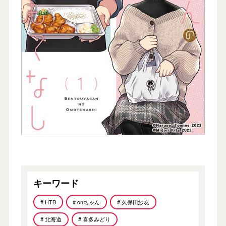
キーワード
# HTB
# onちゃん
# 久保田紗友
# 北海道
# 喜多みどり