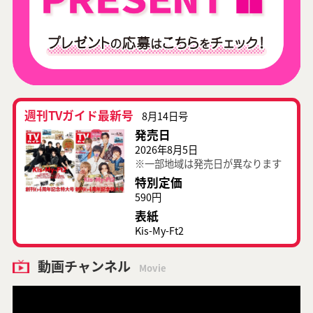
週刊TVガイド最新号
8月14日号
発売日
2026年8月5日
※一部地域は発売日が異なります
特別定価
590円
表紙
Kis-My-Ft2
動画チャンネル
Movie