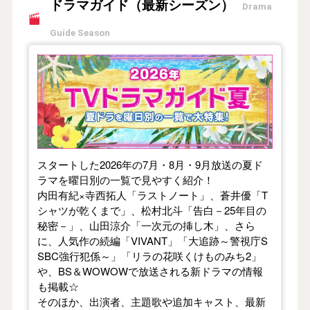
ドラマガイド（最新シーズン）
Drama
Guide Season
【2026年夏】TVドラマガイド
スタートした2026年の7月・8月・9月放送の夏ド
ラマを曜日別の一覧で見やすく紹介！
内田有紀×寺西拓人「ラストノート」、蒼井優「T
シャツが乾くまで」、松村北斗「告白－25年目の
秘密－」、山田涼介「一次元の挿し木」、さら
に、人気作の続編「VIVANT」「大追跡～警視庁S
SBC強行犯係～」「リラの花咲くけものみち2」
や、BS＆WOWOWで放送される新ドラマの情報
も掲載☆
そのほか、出演者、主題歌や追加キャスト、最新