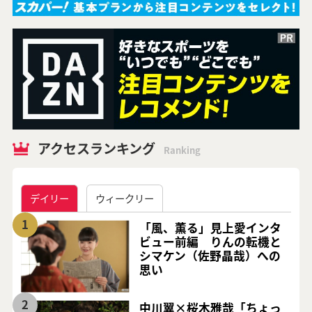
アクセスランキング
Ranking
デイリー
ウィークリー
1
「風、薫る」見上愛インタ
ビュー前編 りんの転機と
シマケン（佐野晶哉）への
思い
2
中川翼×桜木雅哉「ちょっ