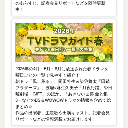
のあらすじ、記者会見リポートなどを随時更新
中！
【2026年春】TVドラマガイド
2026年の4月・5月・6月に放送された春ドラマを
曜日ごとの一覧で見やすく紹介！
朝ドラ「風、薫る」、岡田将生＆染谷将太「田鎖
ブラザーズ」、波瑠×麻生久美子「月夜行路」や日
曜劇場「GIFT」のほか、「あきない世傳 金と銀
3」などのBS＆WOWOWドラマの情報も含めて総
まとめ☆
作品の出演者、主題歌や出演キャスト、記者会見
リポートなどの情報満載でお届けします。