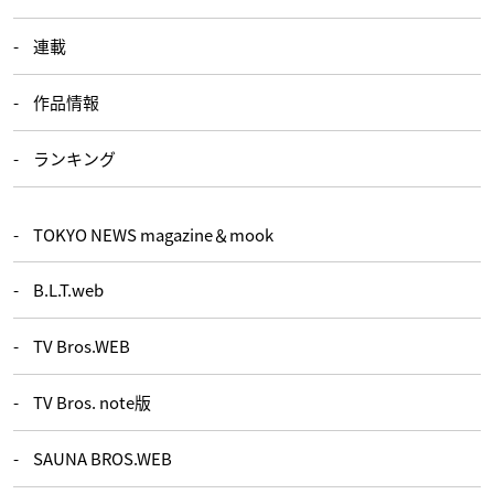
連載
作品情報
ランキング
TOKYO NEWS magazine＆mook
B.L.T.web
TV Bros.WEB
TV Bros. note版
SAUNA BROS.WEB