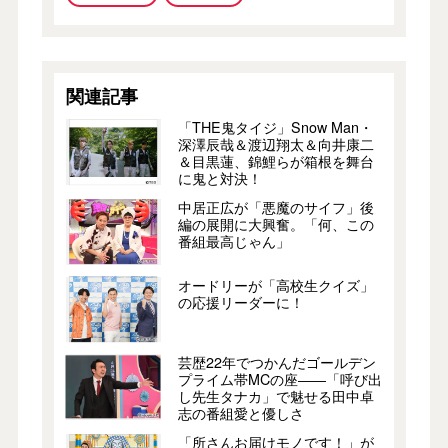
関連記事
「THE鬼タイジ」Snow Man・
深澤辰哉＆渡辺翔太＆向井康二
＆目黒蓮、錦鯉らが箱根を舞台
に鬼と対決！
中居正広が「悪魔のサイフ」後
編の展開に大興奮。「何、この
番組最高じゃん」
オードリーが「高校生クイズ」
の応援リーダーに！
芸歴22年でつかんだゴールデン
プライム帯MCの座――「呼び出
し先生タナカ」で魅せる田中卓
志の番組愛と優しさ
「所さんお届けモノです！」が