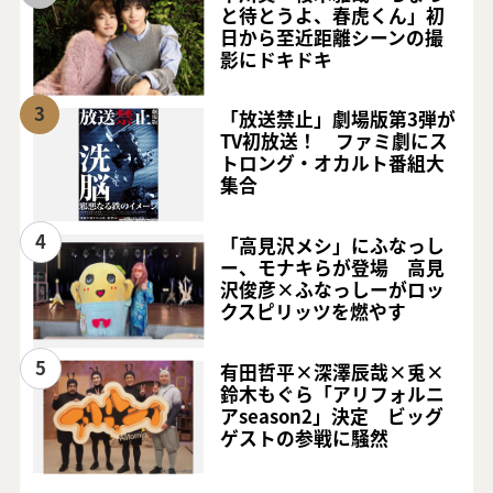
と待とうよ、春虎くん」初
日から至近距離シーンの撮
影にドキドキ
3
「放送禁止」劇場版第3弾が
TV初放送！ ファミ劇にス
トロング・オカルト番組大
集合
4
「高見沢メシ」にふなっし
ー、モナキらが登場 高見
沢俊彦×ふなっしーがロッ
クスピリッツを燃やす
5
有田哲平×深澤辰哉×兎×
鈴木もぐら「アリフォルニ
アseason2」決定 ビッグ
ゲストの参戦に騒然