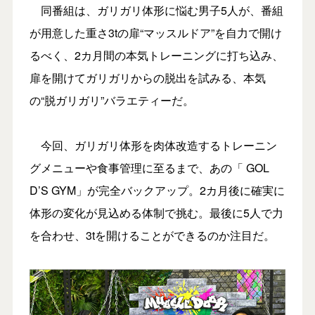
同番組は、ガリガリ体形に悩む男子5人が、番組
が用意した重さ3tの扉“マッスルドア”を自力で開け
るべく、2カ月間の本気トレーニングに打ち込み、
扉を開けてガリガリからの脱出を試みる、本気
の“脱ガリガリ”バラエティーだ。
今回、ガリガリ体形を肉体改造するトレーニン
グメニューや食事管理に至るまで、あの「 GOL
D’S GYM」が完全バックアップ。2カ月後に確実に
体形の変化が見込める体制で挑む。最後に5人で力
を合わせ、3tを開けることができるのか注目だ。