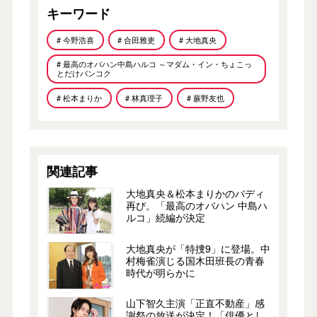
キーワード
# 今野浩喜
# 合田雅吏
# 大地真央
# 最高のオバハン中島ハルコ ～マダム・イン・ちょこっ
とだけバンコク
# 松本まりか
# 林真理子
# 蕨野友也
関連記事
大地真央＆松本まりかのバディ
再び。「最高のオバハン 中島ハ
ルコ」続編が決定
大地真央が「特捜9」に登場。中
村梅雀演じる国木田班長の青春
時代が明らかに
山下智久主演「正直不動産」感
謝祭の放送が決定！「俳優とし