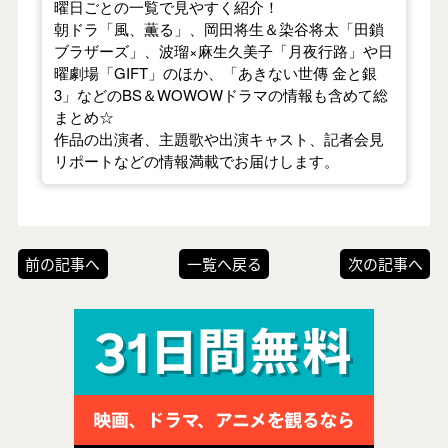
曜日ごとの一覧で見やすく紹介！
朝ドラ「風、薫る」、岡田将生＆染谷将太「田鎖
ブラザーズ」、波瑠×麻生久美子「月夜行路」や日
曜劇場「GIFT」のほか、「あきない世傳 金と銀
3」などのBS＆WOWOWドラマの情報も含めて総
まとめ☆
作品の出演者、主題歌や出演キャスト、記者会見
リポートなどの情報満載でお届けします。
前の記事へ
一覧へ戻る
次の記事へ