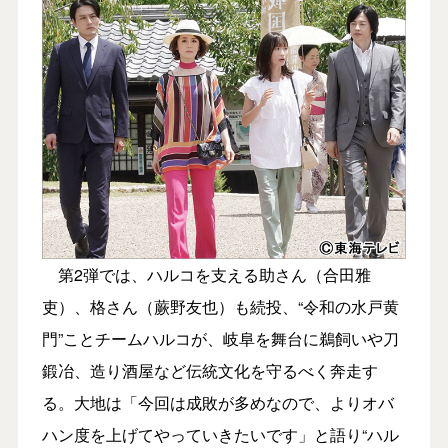
第2弾では、ハルコを支える助さん（合田雅
吏）、格さん（蕨野友也）も続投、“令和の水戸黄
門”ことチームハルコが、岐阜を舞台に鵜飼いや刀
鍛冶、造り酒屋など伝統文化を守るべく奔走す
る。大地は「今回は成敗が多めなので、よりオバ
ハン度を上げてやっていきたいです」と語り“ハル