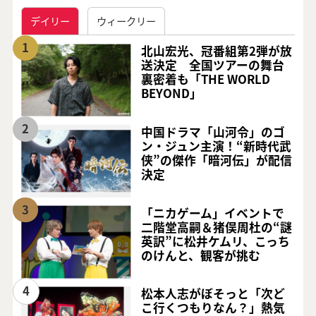
デイリー
ウィークリー
1
北山宏光、冠番組第2弾が放
送決定 全国ツアーの舞台
裏密着も「THE WORLD
BEYOND」
2
中国ドラマ「山河令」のゴ
ン・ジュン主演！“新時代武
侠”の傑作「暗河伝」が配信
決定
3
「ニカゲーム」イベントで
二階堂高嗣＆猪俣周杜の“謎
英訳”に松井ケムリ、こっち
のけんと、観客が挑む
4
松本人志がぼそっと「次ど
こ行くつもりなん？」熱気