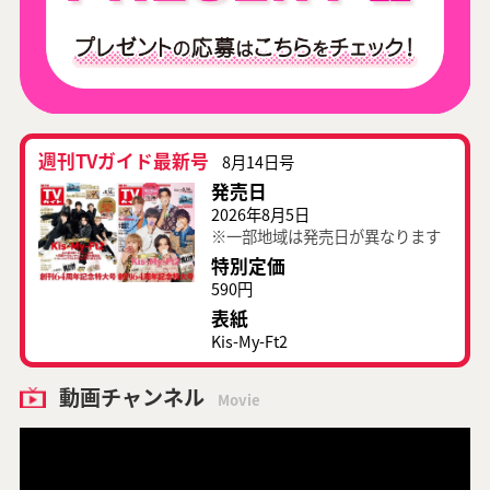
週刊TVガイド最新号
8月14日号
発売日
2026年8月5日
※一部地域は発売日が異なります
特別定価
590円
表紙
Kis-My-Ft2
動画チャンネル
Movie