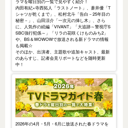
ラマを曜日別の一覧で見やすく紹介！
内田有紀×寺西拓人「ラストノート」、蒼井優「T
シャツが乾くまで」、松村北斗「告白－25年目の
秘密－」、山田涼介「一次元の挿し木」、さら
に、人気作の続編「VIVANT」「大追跡～警視庁S
SBC強行犯係～」「リラの花咲くけものみち2」
や、BS＆WOWOWで放送される新ドラマの情報
も掲載☆
そのほか、出演者、主題歌や追加キャスト、最新
のあらすじ、記者会見リポートなどを随時更新
中！
【2026年春】TVドラマガイド
2026年の4月・5月・6月に放送された春ドラマを