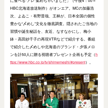
に食べる“アレ”集めちゃいました」（午後4：00＝
HBC北海道放送制作）がオンエア。MCの加藤浩
次、よゐこ・有野晋哉、王林が、日本全国の個性
豊かな“〆めし”文化を徹底調査。隠されたご当地の
習慣や誕生秘話を、友近、なすなかにし、梅小
鉢・高田紗千子の再現VTRなどで紹介する。番組
で紹介した〆めしや北海道のブランド・夕張メロ
ンを計50人に贈る視聴者プレゼント企画も予定（
h
ttps://www.hbc.co.jp/tv/shimemeshi/#present
）。