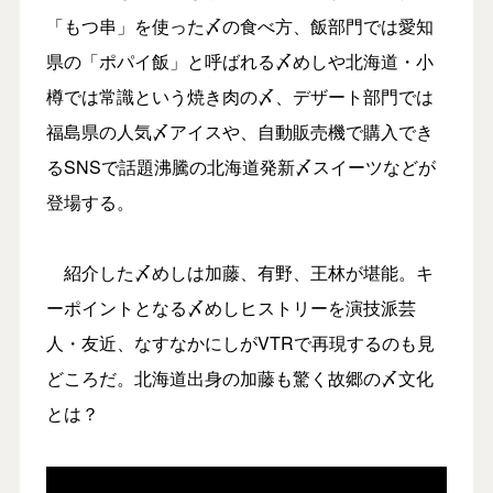
「もつ串」を使った〆の食べ方、飯部門では愛知
県の「ポパイ飯」と呼ばれる〆めしや北海道・小
樽では常識という焼き肉の〆、デザート部門では
福島県の人気〆アイスや、自動販売機で購入でき
るSNSで話題沸騰の北海道発新〆スイーツなどが
登場する。
紹介した〆めしは加藤、有野、王林が堪能。キ
ーポイントとなる〆めしヒストリーを演技派芸
人・友近、なすなかにしがVTRで再現するのも見
どころだ。北海道出身の加藤も驚く故郷の〆文化
とは？