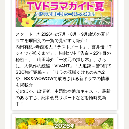
スタートした2026年の7月・8月・9月放送の夏ド
ラマを曜日別の一覧で見やすく紹介！
内田有紀×寺西拓人「ラストノート」、蒼井優「T
シャツが乾くまで」、松村北斗「告白－25年目の
秘密－」、山田涼介「一次元の挿し木」、さら
に、人気作の続編「VIVANT」「大追跡～警視庁S
SBC強行犯係～」「リラの花咲くけものみち2」
や、BS＆WOWOWで放送される新ドラマの情報
も掲載☆
そのほか、出演者、主題歌や追加キャスト、最新
のあらすじ、記者会見リポートなどを随時更新
中！
【2026年春】TVドラマガイド