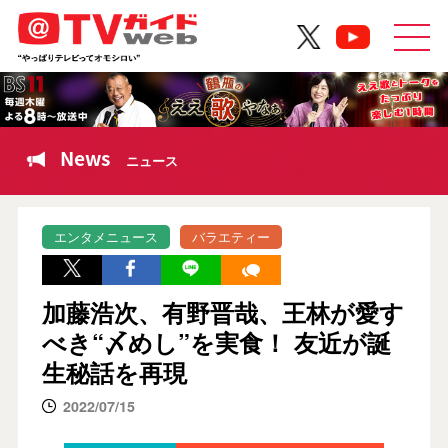
News
ニュース
エンタメニュース
バラエティー
加藤浩次、有野晋哉、王林が愛す
べき“〆めし”を実食！ 友近が誕
生秘話を再現
2022/07/15