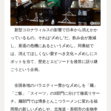
新型コロナウィルスの影響で日本から消えかか
っているもの。それは“〆めし”だ。飲み会が激減
し、衰退の危機にあるという〆めし。同番組で
は、消えてほしくない愛すべき文化＝〆めしにス
ポットを当て、歴史とエピソードを後世に語り継
ごうという企画。
全国各地のバラエティー豊かな〆めしを「麺」
「ご飯」「スイーツ」の3部門に分けて徹底リサー
チ。麺部門では博多とんこつラーメンに変わる福
岡県の新しい〆めしや、北海道・美唄市の名物串