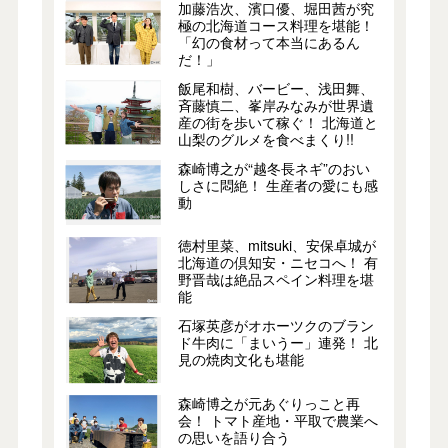
加藤浩次、濱口優、堀田茜が究
極の北海道コース料理を堪能！
「幻の食材って本当にあるん
だ！」
飯尾和樹、バービー、浅田舞、
斉藤慎二、峯岸みなみが世界遺
産の街を歩いて稼ぐ！ 北海道と
山梨のグルメを食べまくり!!
森崎博之が“越冬長ネギ”のおい
しさに悶絶！ 生産者の愛にも感
動
徳村里菜、mitsuki、安保卓城が
北海道の倶知安・ニセコへ！ 有
野晋哉は絶品スペイン料理を堪
能
石塚英彦がオホーツクのブラン
ド牛肉に「まいうー」連発！ 北
見の焼肉文化も堪能
森崎博之が元あぐりっこと再
会！ トマト産地・平取で農業へ
の思いを語り合う