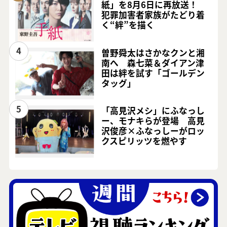
紙」を8月6日に再放送！
犯罪加害者家族がたどり着
く“絆”を描く
4
曽野舜太はさかなクンと湘
南へ 森七菜＆ダイアン津
田は絆を試す「ゴールデン
タッグ」
5
「高見沢メシ」にふなっし
ー、モナキらが登場 高見
沢俊彦×ふなっしーがロッ
クスピリッツを燃やす