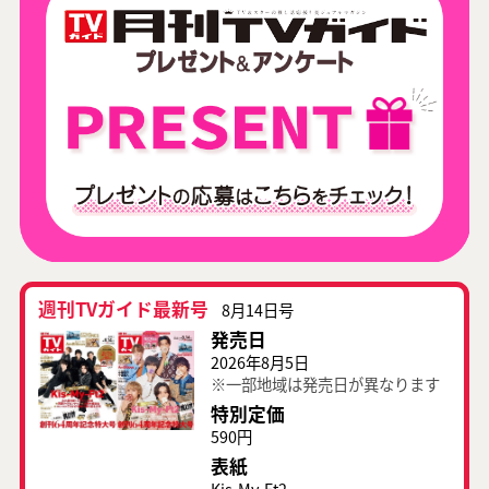
週刊TVガイド最新号
8月14日号
発売日
2026年8月5日
※一部地域は発売日が異なります
特別定価
590円
表紙
Kis-My-Ft2