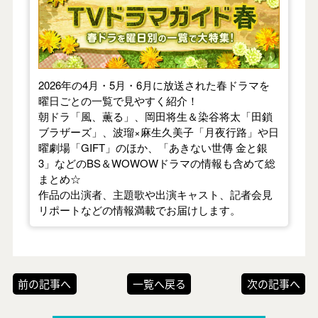
2026年の4月・5月・6月に放送された春ドラマを
曜日ごとの一覧で見やすく紹介！
朝ドラ「風、薫る」、岡田将生＆染谷将太「田鎖
ブラザーズ」、波瑠×麻生久美子「月夜行路」や日
曜劇場「GIFT」のほか、「あきない世傳 金と銀
3」などのBS＆WOWOWドラマの情報も含めて総
まとめ☆
作品の出演者、主題歌や出演キャスト、記者会見
リポートなどの情報満載でお届けします。
前の記事へ
一覧へ戻る
次の記事へ