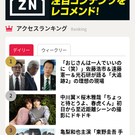
アクセスランキング
Ranking
デイリー
ウィークリー
1
「おじさんは一人でいいの
に（笑）」佐藤浩市＆遠藤
憲一＆光石研が語る「大追
跡2」の理想の現場
2
中川翼×桜木雅哉「ちょっ
と待とうよ、春虎くん」初
日から至近距離シーンの撮
影にドキドキ
3
亀梨和也主演「東野圭吾 手