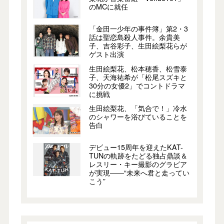
のMCに就任
「金田一少年の事件簿」第2・3
話は聖恋島殺人事件。余貴美
子、吉谷彩子、生田絵梨花らが
ゲスト出演
生田絵梨花、松本穂香、松雪泰
子、天海祐希が「松尾スズキと
30分の女優2」でコントドラマ
に挑戦
生田絵梨花、「気合で！」冷水
のシャワーを浴びていることを
告白
デビュー15周年を迎えたKAT-
TUNの軌跡をたどる独占鼎談＆
レスリー・キー撮影のグラビア
が実現――“未来へ君と走ってい
こう”