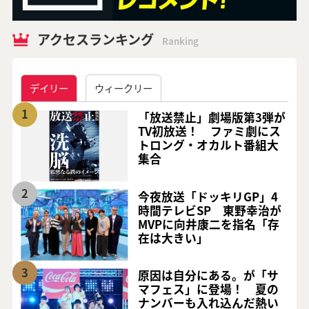
アクセスランキング
Ranking
デイリー
ウィークリー
1
「放送禁止」劇場版第3弾が
TV初放送！ ファミ劇にス
トロング・オカルト番組大
集合
2
今夜放送「ドッキリGP」4
時間テレビSP 東野幸治が
MVPに向井康二を指名「存
在は大きい」
3
原因は自分にある。が「サ
マフェス」に登場！ 夏の
ナンバーも入れ込んだ熱い