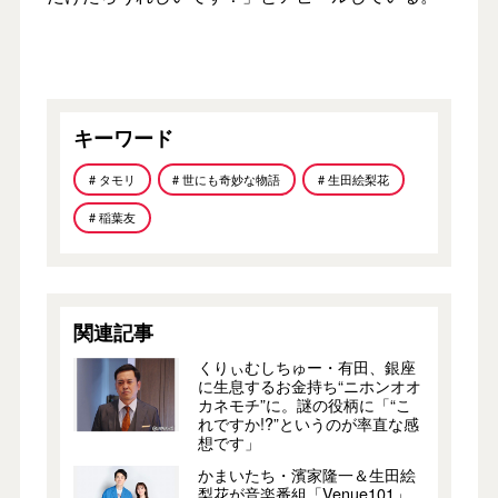
キーワード
# タモリ
# 世にも奇妙な物語
# 生田絵梨花
# 稲葉友
関連記事
くりぃむしちゅー・有田、銀座
に生息するお金持ち“ニホンオオ
カネモチ”に。謎の役柄に「“こ
れですか!?”というのが率直な感
想です」
かまいたち・濱家隆一＆生田絵
梨花が音楽番組「Venue101」