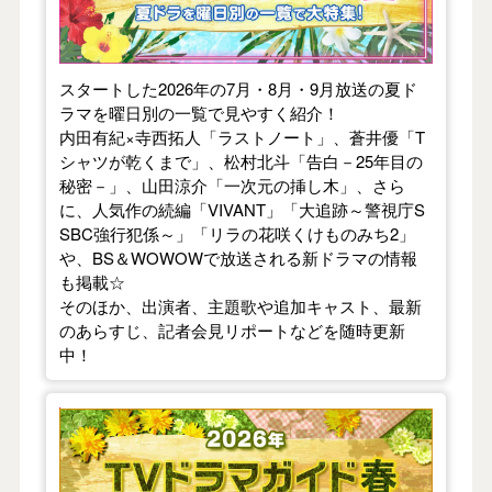
スタートした2026年の7月・8月・9月放送の夏ド
ラマを曜日別の一覧で見やすく紹介！
内田有紀×寺西拓人「ラストノート」、蒼井優「T
シャツが乾くまで」、松村北斗「告白－25年目の
秘密－」、山田涼介「一次元の挿し木」、さら
に、人気作の続編「VIVANT」「大追跡～警視庁S
SBC強行犯係～」「リラの花咲くけものみち2」
や、BS＆WOWOWで放送される新ドラマの情報
も掲載☆
そのほか、出演者、主題歌や追加キャスト、最新
のあらすじ、記者会見リポートなどを随時更新
中！
【2026年春】TVドラマガイド