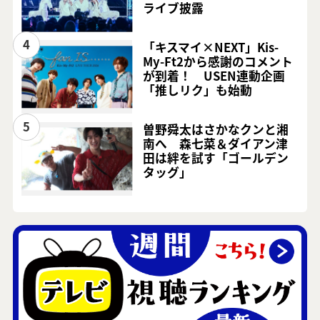
ライブ披露
4
「キスマイ×NEXT」Kis-
My-Ft2から感謝のコメント
が到着！ USEN連動企画
「推しリク」も始動
5
曽野舜太はさかなクンと湘
南へ 森七菜＆ダイアン津
田は絆を試す「ゴールデン
タッグ」