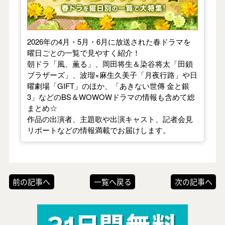
2026年の4月・5月・6月に放送された春ドラマを
曜日ごとの一覧で見やすく紹介！
朝ドラ「風、薫る」、岡田将生＆染谷将太「田鎖
ブラザーズ」、波瑠×麻生久美子「月夜行路」や日
曜劇場「GIFT」のほか、「あきない世傳 金と銀
3」などのBS＆WOWOWドラマの情報も含めて総
まとめ☆
作品の出演者、主題歌や出演キャスト、記者会見
リポートなどの情報満載でお届けします。
前の記事へ
一覧へ戻る
次の記事へ