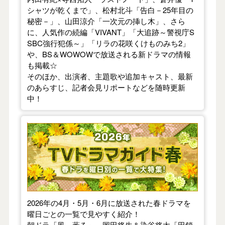
シャツが乾くまで」、松村北斗「告白－25年目の
秘密－」、山田涼介「一次元の挿し木」、さら
に、人気作の続編「VIVANT」「大追跡～警視庁S
SBC強行犯係～」「リラの花咲くけものみち2」
や、BS＆WOWOWで放送される新ドラマの情報
も掲載☆
そのほか、出演者、主題歌や追加キャスト、最新
のあらすじ、記者会見リポートなどを随時更新
中！
【2026年春】TVドラマガイド
2026年の4月・5月・6月に放送された春ドラマを
曜日ごとの一覧で見やすく紹介！
朝ドラ「風、薫る」、岡田将生＆染谷将太「田鎖