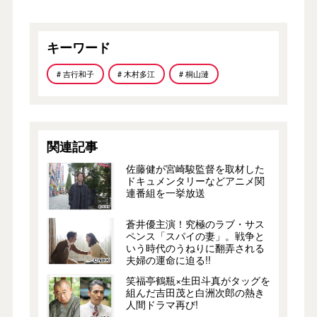
キーワード
# 吉行和子
# 木村多江
# 桐山漣
関連記事
佐藤健が宮崎駿監督を取材した
ドキュメンタリーなどアニメ関
連番組を一挙放送
蒼井優主演！究極のラブ・サス
ペンス「スパイの妻」。戦争と
いう時代のうねりに翻弄される
夫婦の運命に迫る!!
笑福亭鶴瓶×生田斗真がタッグを
組んだ吉田茂と白洲次郎の熱き
人間ドラマ再び!