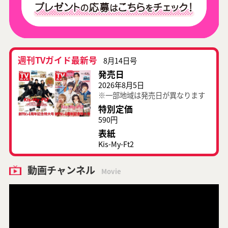
週刊TVガイド最新号
8月14日号
発売日
2026年8月5日
※一部地域は発売日が異なります
特別定価
590円
表紙
Kis-My-Ft2
動画チャンネル
Movie