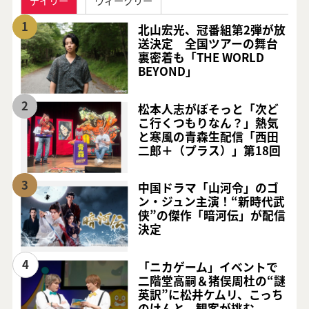
デイリー
ウィークリー
1
北山宏光、冠番組第2弾が放
送決定 全国ツアーの舞台
裏密着も「THE WORLD
BEYOND」
2
松本人志がぼそっと「次ど
こ行くつもりなん？」熱気
と寒風の青森生配信「西田
二郎＋（プラス）」第18回
3
中国ドラマ「山河令」のゴ
ン・ジュン主演！“新時代武
侠”の傑作「暗河伝」が配信
決定
4
「ニカゲーム」イベントで
二階堂高嗣＆猪俣周杜の“謎
英訳”に松井ケムリ、こっち
のけんと、観客が挑む