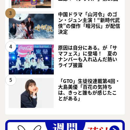
3
中国ドラマ「山河令」のゴ
ン・ジュン主演！“新時代武
侠”の傑作「暗河伝」が配信
決定
4
原因は自分にある。が「サ
マフェス」に登場！ 夏の
ナンバーも入れ込んだ熱い
ライブ披露
5
「GTO」生徒役連載第4回・
大島美優「百花の気持ち
は、きっと誰もが感じたこ
とがある」