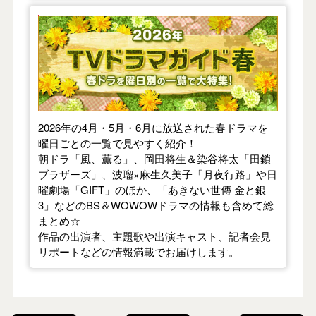
【2026年春】TVドラマガイド
2026年の4月・5月・6月に放送された春ドラマを
曜日ごとの一覧で見やすく紹介！
朝ドラ「風、薫る」、岡田将生＆染谷将太「田鎖
ブラザーズ」、波瑠×麻生久美子「月夜行路」や日
曜劇場「GIFT」のほか、「あきない世傳 金と銀
3」などのBS＆WOWOWドラマの情報も含めて総
まとめ☆
作品の出演者、主題歌や出演キャスト、記者会見
リポートなどの情報満載でお届けします。