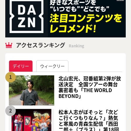
アクセスランキング
Ranking
デイリー
ウィークリー
1
北山宏光、冠番組第2弾が放
送決定 全国ツアーの舞台
裏密着も「THE WORLD
BEYOND」
2
松本人志がぼそっと「次ど
こ行くつもりなん？」熱気
と寒風の青森生配信「西田
二郎＋（プラス）」第18回