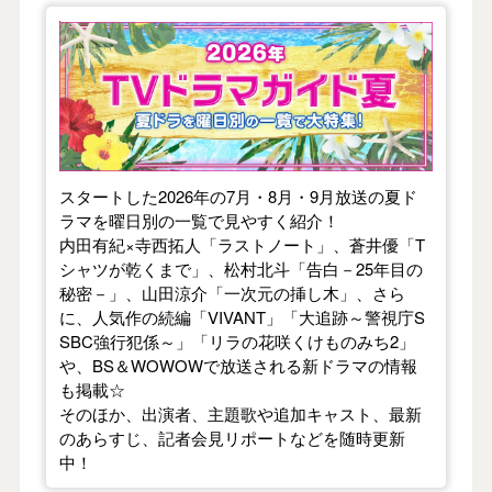
【2026年夏】TVドラマガイド
スタートした2026年の7月・8月・9月放送の夏ド
ラマを曜日別の一覧で見やすく紹介！
内田有紀×寺西拓人「ラストノート」、蒼井優「T
シャツが乾くまで」、松村北斗「告白－25年目の
秘密－」、山田涼介「一次元の挿し木」、さら
に、人気作の続編「VIVANT」「大追跡～警視庁S
SBC強行犯係～」「リラの花咲くけものみち2」
や、BS＆WOWOWで放送される新ドラマの情報
も掲載☆
そのほか、出演者、主題歌や追加キャスト、最新
のあらすじ、記者会見リポートなどを随時更新
中！