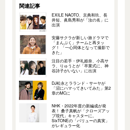
関連記事
EXILE NAOTO、京典和玖、長
井短、眞島秀和が「汝の名」に
出演
安藤サクラが新しい旅ドラマで
「まんぷく」チームと再タッ
グ！ 「一心同体となって撮影で
きた」
注目の若手・伊礼姫奈、小高サ
ラ、りゅうとが「卒業式に、神
谷詩子がいない」に出演
DJ松永とラランド・サーヤが
「沼にハマってきいてみた」第2
章のMCに
NHK・2022年度の新編成が発
表！ 桑子真帆が「クローズアッ
プ現代」キャスターに。
SixTONEの「バリューの真実」
がレギュラー化