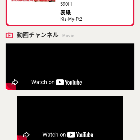
590円
表紙
Kis-My-Ft2
動画チャンネル
Movie