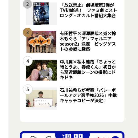
2
「放送禁止」劇場版第3弾が
TV初放送！ ファミ劇にスト
ロング・オカルト番組大集合
3
有田哲平×深澤辰哉×兎×鈴
木もぐら「アリフォルニア
season2」決定 ビッグゲス
トの参戦に騒然
4
中川翼×桜木雅哉「ちょっと
待とうよ、春虎くん」初日か
ら至近距離シーンの撮影にド
キドキ
5
石川祐希らが考案「バレーボ
ールアジア選手権2026」中継
キャッチコピーが決定！