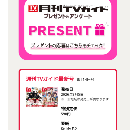
週刊TVガイド最新号
8月14日号
発売日
2026年8月5日
※一部地域は発売日が異なります
特別定価
590円
表紙
Kis-My-Ft2