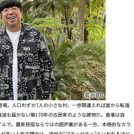
登場。人口わずか7人の小さな村、一歩間違えれば崖から転落
波も届かない築170年の古民家のような建物だ。食事は自
イルで、農家民宿ならではの囲炉裏がある一方、本格的なカラ
ーが多い人気の理由は、遠州の“マチュピチュ”といわれるほど