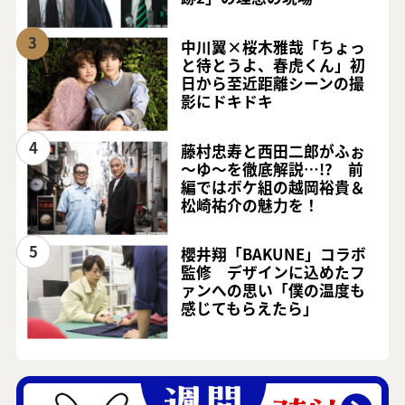
3
中川翼×桜木雅哉「ちょっ
と待とうよ、春虎くん」初
日から至近距離シーンの撮
影にドキドキ
4
藤村忠寿と西田二郎がふぉ
～ゆ～を徹底解説…!? 前
編ではボケ組の越岡裕貴＆
松崎祐介の魅力を！
5
櫻井翔「BAKUNE」コラボ
監修 デザインに込めたフ
ァンへの思い「僕の温度も
感じてもらえたら」