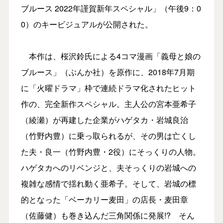
ブルース 2022年謹賀新年スペシャル」（午後9：0
0）のキービジュアルが公開された。
本作は、桜沢鈴氏による4コマ漫画「義母と娘の
ブルース」（ぶんか社）を原作に、2018年7月期
に「火曜ドラマ」枠で連続ドラマ化されたヒット
作の、完全新作スペシャル。主人公の宮本亜希子
（綾瀬）が再建した企業がハゲタカ・岩城良治
（竹野内豊）に乗っ取られるが、その男は亡くし
た夫・良一（竹野内豊・2役）にそっくりの人物。
ハゲタカへのリベンジと、夫そっくりの岩城への
複雑な感情で揺れ動く亜希子。そして、岩城の標
的となった「ベーカリー麦田」の店長・麦田章
（佐藤健）も巻き込んだ三角関係に発展!? そん