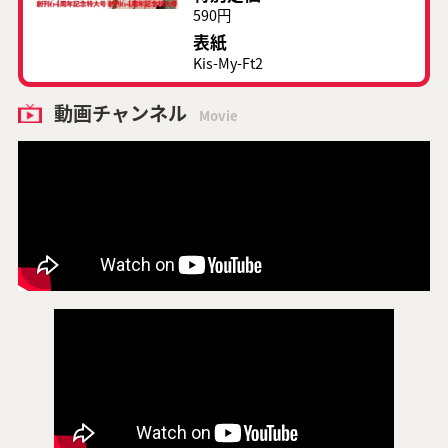
590円
表紙
Kis-My-Ft2
動画チャンネル
Movie