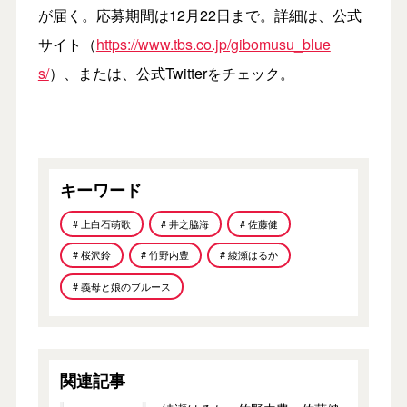
が届く。応募期間は12月22日まで。詳細は、公式
サイト（
https://www.tbs.co.jp/gibomusu_blue
s/
）、または、公式Twitterをチェック。
キーワード
# 上白石萌歌
# 井之脇海
# 佐藤健
# 桜沢鈴
# 竹野内豊
# 綾瀬はるか
# 義母と娘のブルース
関連記事