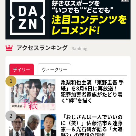
アクセスランキング
Ranking
デイリー
ウィークリー
1
亀梨和也主演「東野圭吾 手
紙」を8月6日に再放送！
犯罪加害者家族がたどり着
く“絆”を描く
2
「おじさんは一人でいいの
に（笑）」佐藤浩市＆遠藤
憲一＆光石研が語る「大追
跡2」の理想の現場