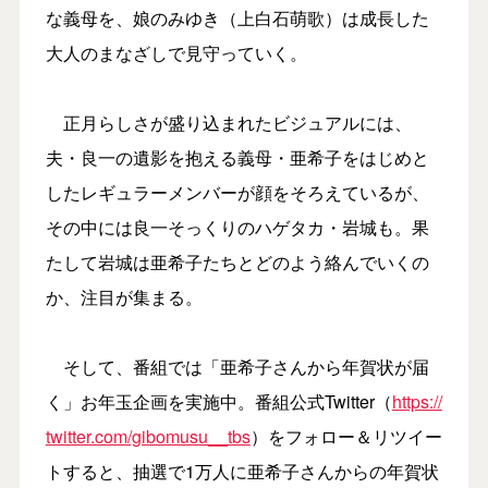
な義母を、娘のみゆき（上白石萌歌）は成長した
大人のまなざしで見守っていく。
正月らしさが盛り込まれたビジュアルには、
夫・良一の遺影を抱える義母・亜希子をはじめと
したレギュラーメンバーが顔をそろえているが、
その中には良一そっくりのハゲタカ・岩城も。果
たして岩城は亜希子たちとどのよう絡んでいくの
か、注目が集まる。
そして、番組では「亜希子さんから年賀状が届
く」お年玉企画を実施中。番組公式Twitter（
https://
twitter.com/gibomusu__tbs
）をフォロー＆リツイー
トすると、抽選で1万人に亜希子さんからの年賀状