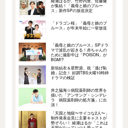
綾瀬はるか、竹野内豊、佐藤健
が集結！「義母と娘のブルー
ス」新作SPの放送決定
「ドラゴン桜」「義母と娘のブ
ルース」が年末年始に一挙放送
「義母と娘のブルース」SPドラ
マで波乱が起きる！赤ちゃんの
ために撮影中は「POISON」が
BGM!?
新垣結衣＆星野源、祝「逃げ恥
婚」記念！ 好調TBS火曜10時枠
ドラマの検証
井之脇海☆病院薬剤師の世界を
描いた「アンサング・シンデレ
ラ 病院薬剤師の処方箋」に出
演！
「天国と地獄〜サイコな2人〜」
制作発表会見に主要キャストが
勢ぞろい！ 綾瀬はるか「これは
天国だなっていつも思ってま