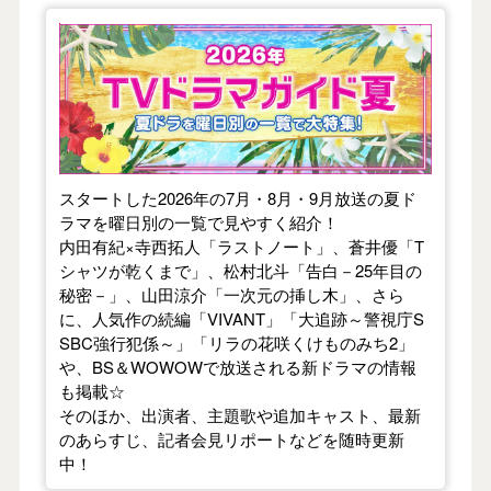
【2026年夏】TVドラマガイド
スタートした2026年の7月・8月・9月放送の夏ド
ラマを曜日別の一覧で見やすく紹介！
内田有紀×寺西拓人「ラストノート」、蒼井優「T
シャツが乾くまで」、松村北斗「告白－25年目の
秘密－」、山田涼介「一次元の挿し木」、さら
に、人気作の続編「VIVANT」「大追跡～警視庁S
SBC強行犯係～」「リラの花咲くけものみち2」
や、BS＆WOWOWで放送される新ドラマの情報
も掲載☆
そのほか、出演者、主題歌や追加キャスト、最新
のあらすじ、記者会見リポートなどを随時更新
中！