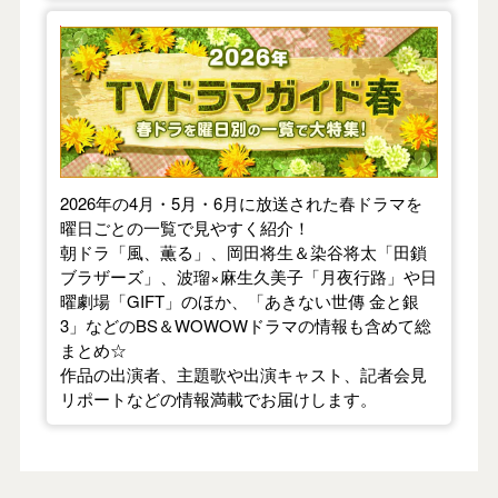
【2026年春】TVドラマガイド
2026年の4月・5月・6月に放送された春ドラマを
曜日ごとの一覧で見やすく紹介！
朝ドラ「風、薫る」、岡田将生＆染谷将太「田鎖
ブラザーズ」、波瑠×麻生久美子「月夜行路」や日
曜劇場「GIFT」のほか、「あきない世傳 金と銀
3」などのBS＆WOWOWドラマの情報も含めて総
まとめ☆
作品の出演者、主題歌や出演キャスト、記者会見
リポートなどの情報満載でお届けします。