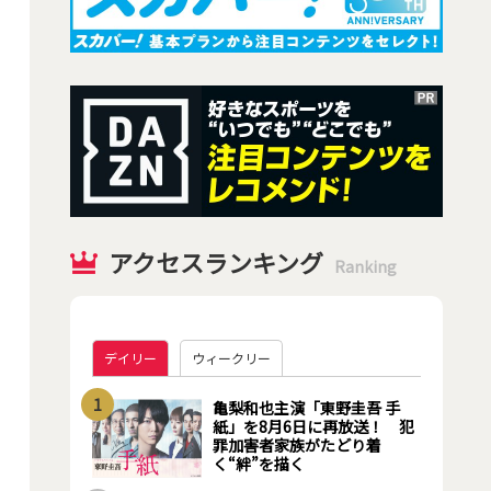
アクセスランキング
Ranking
デイリー
ウィークリー
1
亀梨和也主演「東野圭吾 手
紙」を8月6日に再放送！ 犯
罪加害者家族がたどり着
く“絆”を描く