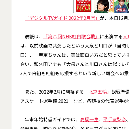
「デジタルTVガイド 2022年2月号」
が、本日12月
表紙は、
「第72回NHK紅白歌合戦」
に出演する
大
は、以前映画で共演したという大泉と川口が「当時
口）、「春奈ちゃんは、実は面白い方だと思ってい
合い、和久田アナも「大泉さんと川口さんは似てい
3人で白組も紅組も応援するという新しい司会への
また、2022年2月に開幕する
「北京五輪」
観戦準
アスケート選手権 2021」など、各競技の代表選手
年末年始特番ガイドでは、
高橋一生
、
平手友梨奈
音楽番組、映画などを紹介。冬ドラマグラビアには