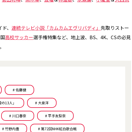
。
イド、
連続テレビ小説「カムカムエヴリバディ」
先取りストー
全国
高校サッカー
選手権特集など、地上波、BS、4K、CSの必見
。
# 佐藤健
殿の13人」
# 大泉洋
# 川口春奈
# 平手友梨奈
# 竹野内豊
# 第72回NHK紅白歌合戦