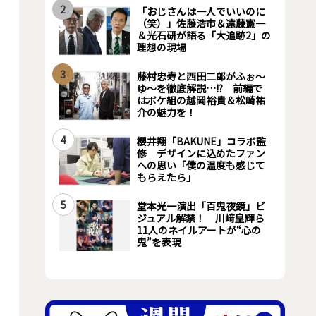
2
「おじさんは一人でいいのに
（笑）」佐藤浩市＆遠藤憲一
＆光石研が語る「大追跡2」の
理想の現場
3
藤村忠寿と西田二郎がふぉ～
ゆ～を徹底解説…!? 前編で
はボケ組の越岡裕貴＆松崎祐
介の魅力を！
4
櫻井翔「BAKUNE」コラボ監
修 デザインに込めたファン
への思い「僕の温度も感じて
もらえたら」
5
堂本光一演出「百鬼夜鏡」ビ
ジュアル解禁！ 川﨑皇輝ら
11人のネイルアートが“心の
鬼”を表現