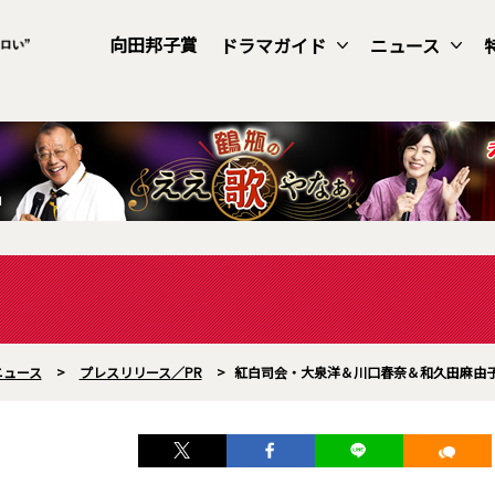
向田邦子賞
ドラマガイド
ニュース
ニュース
>
プレスリリース／PR
>
紅白司会・大泉洋＆川口春奈＆和久田麻由子ア