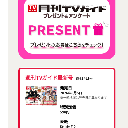
週刊TVガイド最新号
8月14日号
発売日
2026年8月5日
※一部地域は発売日が異なります
特別定価
590円
表紙
Kis-My-Ft2