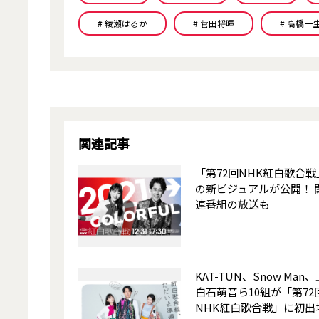
# 綾瀬はるか
# 菅田将暉
# 高橋一
関連記事
「第72回NHK紅白歌合戦
の新ビジュアルが公開！ 
連番組の放送も
KAT-TUN、Snow Man、
白石萌音ら10組が「第72
NHK紅白歌合戦」に初出