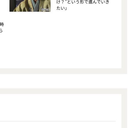
け？”という形で進んでいき
たい」
時
ら