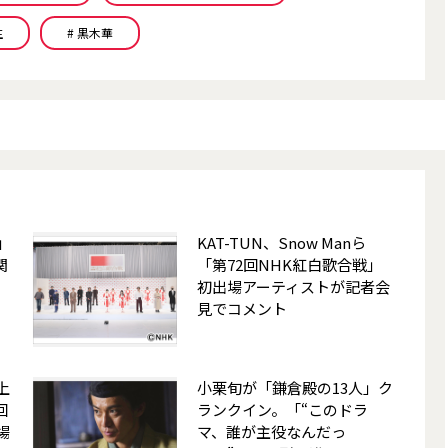
生
# 黒木華
」
KAT-TUN、Snow Manら
関
「第72回NHK紅白歌合戦」
初出場アーティストが記者会
見でコメント
上
小栗旬が「鎌倉殿の13人」ク
回
ランクイン。「“このドラ
場
マ、誰が主役なんだっ