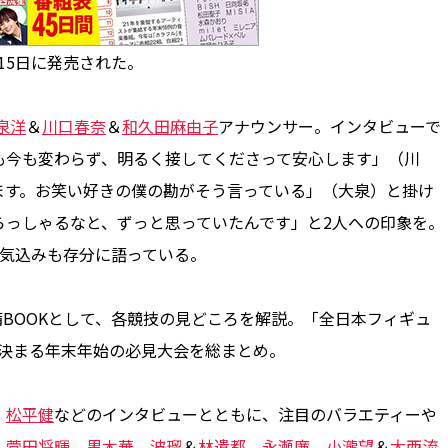
15日に発売された。
泉洋
＆
川口春奈
＆
和久田麻由子
アナウンサー。インタビューで
も今も変わらず、明るく接してくださって安心します」（川
ます。お笑い好きの僕の勘がそう言っている」（大泉）と掛け
らっしゃるなと、ずっと思っていたんです」と2人への印象を。
意気込みも存分に語っている。
備BOOKとして、各競技の見どころを解説。「全日本フィギュ
が決まる年末年始の必見大会を総まとめ。
、
松平健
などのインタビューとともに、注目のバラエティーや
、
菅田将暉
、
黒木華
、
波瑠
＆
林遣都
、
永瀬廉
、
小瀧望
＆
大西流