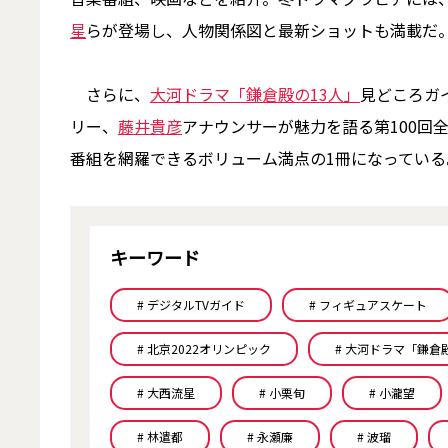
星
らが登場し、人物関係図と最新ショットも満載だ
さらに、
大河ドラマ「鎌倉殿の13人」
見どころガ
リー、
藤井貴彦
アナウンサーが魅力を語る第100回
番組を網羅できるボリューム満点の1冊になっている
キーワード
# デジタルTVガイド
# フィギュアスケート
# 北京2022オリンピック
# 大河ドラマ「鎌倉
# 大西流星
# 小栗旬
# 小瀧望
# 林遣都
# 永瀬廉
# 波瑠