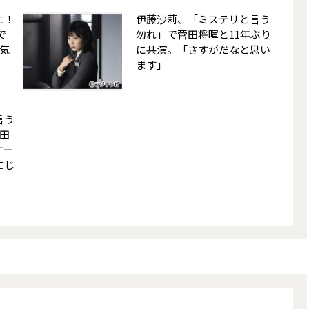
に！
伊藤沙莉、「ミステリと言う
で
勿れ」で菅田将暉と11年ぶり
気
に共演。「さすがだなと思い
ます」
言う
田
ケー
にじ