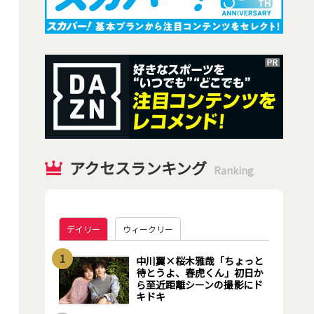
アクセスランキング
Ranking
デイリー
ウィークリー
1
中川翼×桜木雅哉「ちょっと
待とうよ、春虎くん」初日か
ら至近距離シーンの撮影にド
キドキ