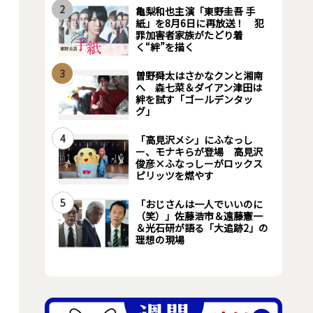
2
亀梨和也主演「東野圭吾 手
紙」を8月6日に再放送！ 犯
罪加害者家族がたどり着
く“絆”を描く
3
曽野舜太はさかなクンと湘南
へ 森七菜＆ダイアン津田は
絆を試す「ゴールデンタッ
グ」
4
「高見沢メシ」にふなっし
ー、モナキらが登場 高見沢
俊彦×ふなっしーがロックス
ピリッツを燃やす
5
「おじさんは一人でいいのに
（笑）」佐藤浩市＆遠藤憲一
＆光石研が語る「大追跡2」の
理想の現場