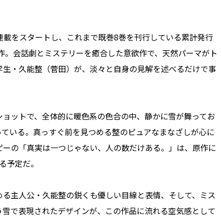
連載をスタートし、これまで既巻8巻を刊行している累計発行
原作。会話劇とミステリーを癒合した意欲作で、天然パーマがト
学生・久能整（菅田）が、淡々と自身の見解を述べるだけで事
ョットで、全体的に暖色系の色合の中、静かに雪が舞ってお
っている。真っすぐ前を見つめる整のピュアなまなざしが心に
ピーの「真実は一つじゃない、人の数だけある。」は、原作に
る予定だ。
る主人公・久能整の鋭くも優しい目線と表情、そして、ミス
う雪で表現されたデザインが、この作品に流れる空気感として