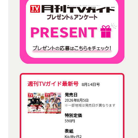
週刊TVガイド最新号
8月14日号
発売日
2026年8月5日
※一部地域は発売日が異なります
特別定価
590円
表紙
Kis-My-Ft2