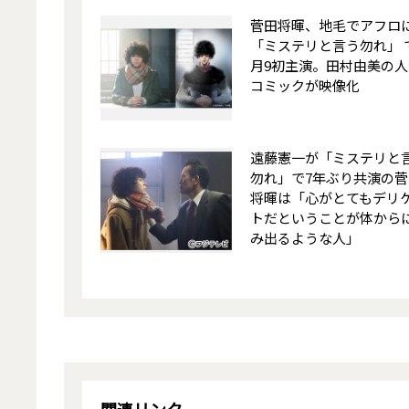
菅田将暉、地毛でアフロ
「ミステリと言う勿れ」 
月9初主演。田村由美の人
コミックが映像化
遠藤憲一が「ミステリと
勿れ」で7年ぶり共演の菅
将暉は「心がとてもデリ
トだということが体から
み出るような人」