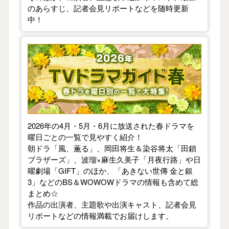
のあらすじ、記者会見リポートなどを随時更新
中！
【2026年春】TVドラマガイド
2026年の4月・5月・6月に放送された春ドラマを
曜日ごとの一覧で見やすく紹介！
朝ドラ「風、薫る」、岡田将生＆染谷将太「田鎖
ブラザーズ」、波瑠×麻生久美子「月夜行路」や日
曜劇場「GIFT」のほか、「あきない世傳 金と銀
3」などのBS＆WOWOWドラマの情報も含めて総
まとめ☆
作品の出演者、主題歌や出演キャスト、記者会見
リポートなどの情報満載でお届けします。