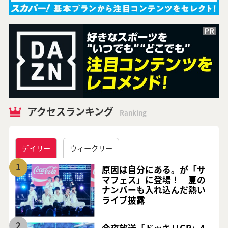
アクセスランキング
Ranking
デイリー
ウィークリー
1
原因は自分にある。が「サ
マフェス」に登場！ 夏の
ナンバーも入れ込んだ熱い
ライブ披露
2
今夜放送「ドッキリGP」4