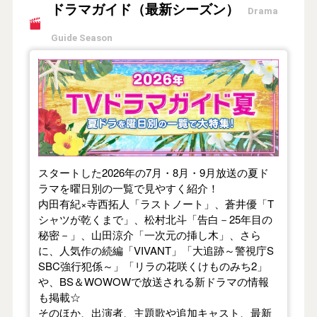
ドラマガイド（最新シーズン）
Drama
Guide Season
【2026年夏】TVドラマガイド
スタートした2026年の7月・8月・9月放送の夏ド
ラマを曜日別の一覧で見やすく紹介！
内田有紀×寺西拓人「ラストノート」、蒼井優「T
シャツが乾くまで」、松村北斗「告白－25年目の
秘密－」、山田涼介「一次元の挿し木」、さら
に、人気作の続編「VIVANT」「大追跡～警視庁S
SBC強行犯係～」「リラの花咲くけものみち2」
や、BS＆WOWOWで放送される新ドラマの情報
も掲載☆
そのほか、出演者、主題歌や追加キャスト、最新