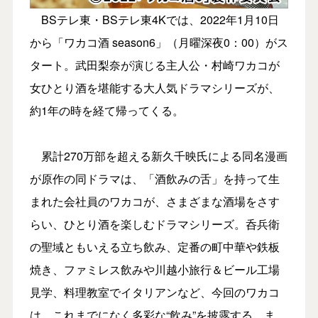
BSテレ東・BSテレ東4Kでは、2022年1月10日
から「ワカコ酒 season6」（月曜深夜0：00）がス
タート。武田梨奈が演じる主人公・村崎ワカコが
女ひとり酒を堪能する大人気ドラマシリーズが、
約1年の時を経て帰ってくる。
累計270万部を超える新久千映氏による同名漫画
が原作の同ドラマは、「酒飲みの舌」を持って生
まれた会社員のワカコが、さまざまな酒場をさす
らい、ひとり酒を楽しむドラマシリーズ。呑兵衛
の聖域ともいえる立ち飲み、定番の町中華や鉄板
焼き、ファミレス飲みや川越小旅行＆ビール工場
見学、料理教室でイタリアンなど、今回のワカコ
は、これまでになく多彩な“飲み”を披露する。ま