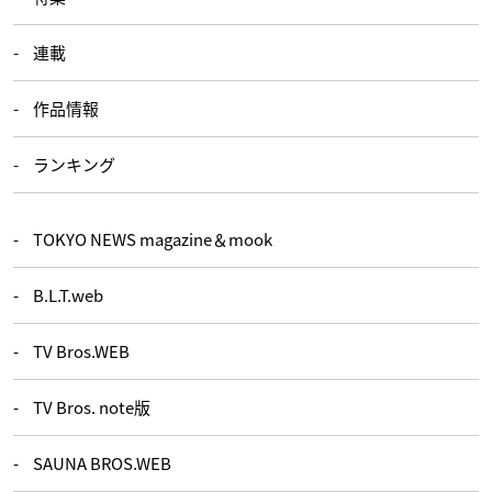
連載
作品情報
ランキング
TOKYO NEWS magazine＆mook
B.L.T.web
TV Bros.WEB
TV Bros. note版
SAUNA BROS.WEB