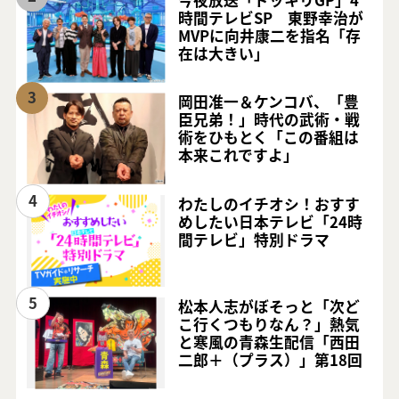
時間テレビSP 東野幸治が
MVPに向井康二を指名「存
在は大きい」
3
岡田准一＆ケンコバ、「豊
臣兄弟！」時代の武術・戦
術をひもとく「この番組は
本来これですよ」
4
わたしのイチオシ！おすす
めしたい日本テレビ「24時
間テレビ」特別ドラマ
5
松本人志がぼそっと「次ど
こ行くつもりなん？」熱気
と寒風の青森生配信「西田
二郎＋（プラス）」第18回