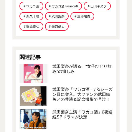
# ワカコ酒
# ワカコ酒 Season6
# 山田キヌヲ
# 新久千映
# 武田梨奈
# 渡部瑞貴
# 野添義弘
# 鎌苅健太
関連記事
武田梨奈が語る、“女子ひとり飲
み”の愉しみ
武田梨奈「ワカコ酒」が5シーズ
ン目に突入。大ファンの武田鉄
矢との共演＆記念撮影で号泣！
武田梨奈主演「ワカコ酒」2夜連
続SPドラマが決定