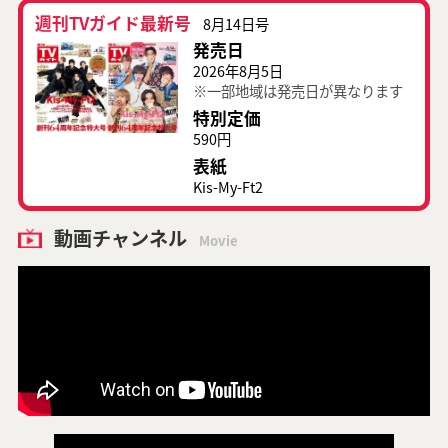
週刊TVガイド最新号
8月14日号
発売日
2026年8月5日
※一部地域は発売日が異なります
特別定価
590円
表紙
Kis-My-Ft2
動画チャンネル
Movie