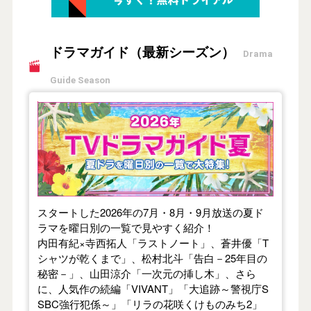
ドラマガイド（最新シーズン）
Drama
Guide Season
【2026年夏】TVドラマガイド
スタートした2026年の7月・8月・9月放送の夏ド
ラマを曜日別の一覧で見やすく紹介！
内田有紀×寺西拓人「ラストノート」、蒼井優「T
シャツが乾くまで」、松村北斗「告白－25年目の
秘密－」、山田涼介「一次元の挿し木」、さら
に、人気作の続編「VIVANT」「大追跡～警視庁S
SBC強行犯係～」「リラの花咲くけものみち2」