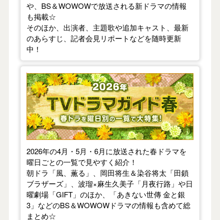
や、BS＆WOWOWで放送される新ドラマの情報
も掲載☆
そのほか、出演者、主題歌や追加キャスト、最新
のあらすじ、記者会見リポートなどを随時更新
中！
【2026年春】TVドラマガイド
2026年の4月・5月・6月に放送された春ドラマを
曜日ごとの一覧で見やすく紹介！
朝ドラ「風、薫る」、岡田将生＆染谷将太「田鎖
ブラザーズ」、波瑠×麻生久美子「月夜行路」や日
曜劇場「GIFT」のほか、「あきない世傳 金と銀
3」などのBS＆WOWOWドラマの情報も含めて総
まとめ☆