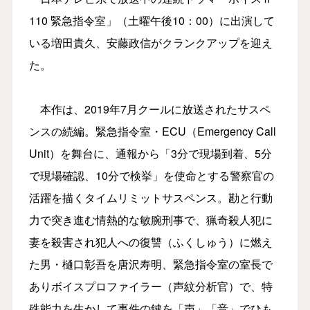
110 緊急指令室」（土曜午後10：00）に出演して
いる増田貴久、安藤政信がクランクアップを迎え
た。
本作は、2019年7月クールに放送されたサスペ
ンスの続編。緊急指令室・ECU（Emergency Call
Unit）を舞台に、通報から「3分で現場到着、5分
で現場確認、10分で検挙」を使命とする警察官の
活躍を描くタイムリミットサスペンス。勘と行動
力で突き進む情熱的な敏腕刑事で、猟奇殺人犯に
妻を殺害され犯人への復讐（ふくしゅう）に燃え
た男・樋口彰吾を唐沢寿明、緊急指令室の室長で
ありボイスプロファイラー（声紋分析官）で、特
殊能力を生かして事件の鍵を「声」「音」でひも