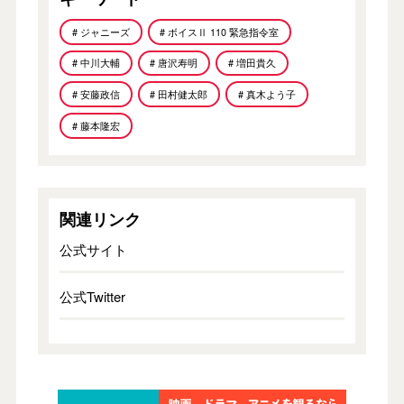
# ジャニーズ
# ボイスⅡ 110 緊急指令室
# 中川大輔
# 唐沢寿明
# 増田貴久
# 安藤政信
# 田村健太郎
# 真木よう子
# 藤本隆宏
関連リンク
公式サイト
公式Twitter