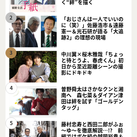
く“絆”を描く
2
「おじさんは一人でいいの
に（笑）」佐藤浩市＆遠藤
憲一＆光石研が語る「大追
跡2」の理想の現場
3
中川翼×桜木雅哉「ちょっ
と待とうよ、春虎くん」初
日から至近距離シーンの撮
影にドキドキ
4
曽野舜太はさかなクンと湘
南へ 森七菜＆ダイアン津
田は絆を試す「ゴールデン
タッグ」
5
藤村忠寿と西田二郎がふぉ
～ゆ～を徹底解説…!? 前
編ではボケ組の越岡裕貴＆