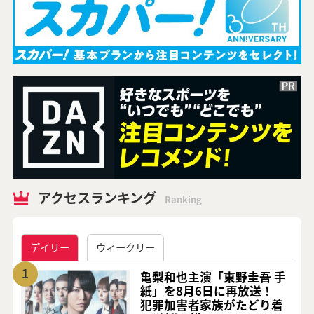
アクセスランキング
Ranking
デイリー
ウィークリー
1
亀梨和也主演「東野圭吾 手
紙」を8月6日に再放送！
犯罪加害者家族がたどり着