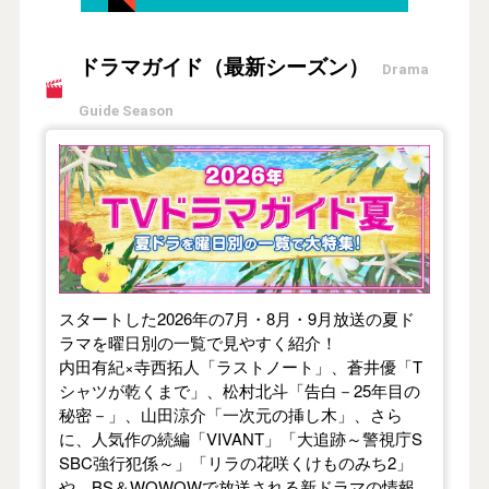
ドラマガイド（最新シーズン）
Drama
Guide Season
【2026年夏】TVドラマガイド
スタートした2026年の7月・8月・9月放送の夏ド
ラマを曜日別の一覧で見やすく紹介！
内田有紀×寺西拓人「ラストノート」、蒼井優「T
シャツが乾くまで」、松村北斗「告白－25年目の
秘密－」、山田涼介「一次元の挿し木」、さら
に、人気作の続編「VIVANT」「大追跡～警視庁S
SBC強行犯係～」「リラの花咲くけものみち2」
や、BS＆WOWOWで放送される新ドラマの情報