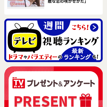
敵な恋の咲かせかた」