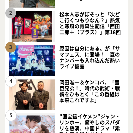
2
松本人志がぼそっと「次ど
こ行くつもりなん？」熱気
と寒風の青森生配信「西田
二郎＋（プラス）」第18回
3
原因は自分にある。が「サ
マフェス」に登場！ 夏の
ナンバーも入れ込んだ熱い
ライブ披露
4
岡田准一＆ケンコバ、「豊
臣兄弟！」時代の武術・戦
術をひもとく「この番組は
本来これですよ」
5
“国宝級イケメン”ジャン・
リンホー、癒やしのスパダ
リを熱演。中国ドラマ「素