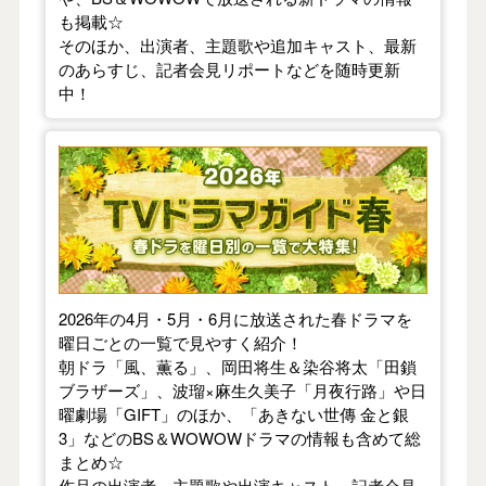
も掲載☆
そのほか、出演者、主題歌や追加キャスト、最新
のあらすじ、記者会見リポートなどを随時更新
中！
【2026年春】TVドラマガイド
2026年の4月・5月・6月に放送された春ドラマを
曜日ごとの一覧で見やすく紹介！
朝ドラ「風、薫る」、岡田将生＆染谷将太「田鎖
ブラザーズ」、波瑠×麻生久美子「月夜行路」や日
曜劇場「GIFT」のほか、「あきない世傳 金と銀
3」などのBS＆WOWOWドラマの情報も含めて総
まとめ☆
作品の出演者、主題歌や出演キャスト、記者会見