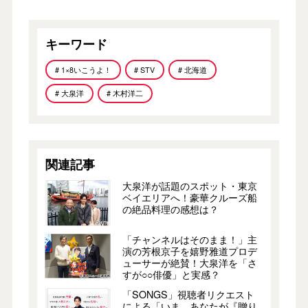
キーワード
# 1×8いこうよ！
# STV
# 北海道
# 大泉洋
# 木村洋二
関連記事
大泉洋が話題のスポット・東京
ベイエリアへ！豪華クルーズ船
の絶品料理の感想は？
「チャンネルはそのまま！」主
演の芳根京子を嬉野雅道プロデ
ューサーが絶賛！大泉洋を「さ
すが○○俳優」と実感？
「SONGS」視聴者リクエスト
による「いま、あなたが『贈り