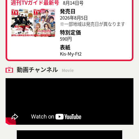
週刊TVガイド最新号
8月14日号
発売日
2026年8月5日
※一部地域は発売日が異なります
特別定価
590円
表紙
Kis-My-Ft2
動画チャンネル
Movie