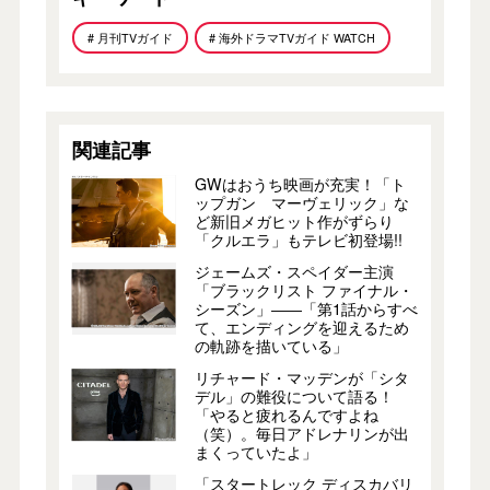
# 月刊TVガイド
# 海外ドラマTVガイド WATCH
関連記事
GWはおうち映画が充実！「ト
ップガン マーヴェリック」な
ど新旧メガヒット作がずらり
「クルエラ」もテレビ初登場!!
ジェームズ・スペイダー主演
「ブラックリスト ファイナル・
シーズン」――「第1話からすべ
て、エンディングを迎えるため
の軌跡を描いている」
リチャード・マッデンが「シタ
デル」の難役について語る！
「やると疲れるんですよね
（笑）。毎日アドレナリンが出
まくっていたよ」
「スタートレック ディスカバリ