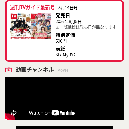
週刊TVガイド最新号
8月14日号
発売日
2026年8月5日
※一部地域は発売日が異なります
特別定価
590円
表紙
Kis-My-Ft2
動画チャンネル
Movie