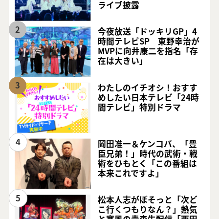
ライブ披露
2
今夜放送「ドッキリGP」4
時間テレビSP 東野幸治が
MVPに向井康二を指名「存
在は大きい」
3
わたしのイチオシ！おすす
めしたい日本テレビ「24時
間テレビ」特別ドラマ
4
岡田准一＆ケンコバ、「豊
臣兄弟！」時代の武術・戦
術をひもとく「この番組は
本来これですよ」
5
松本人志がぼそっと「次ど
こ行くつもりなん？」熱気