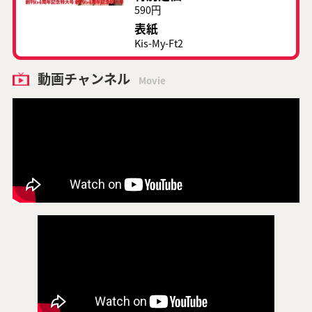
590円
表紙
Kis-My-Ft2
動画チャンネル
Movie