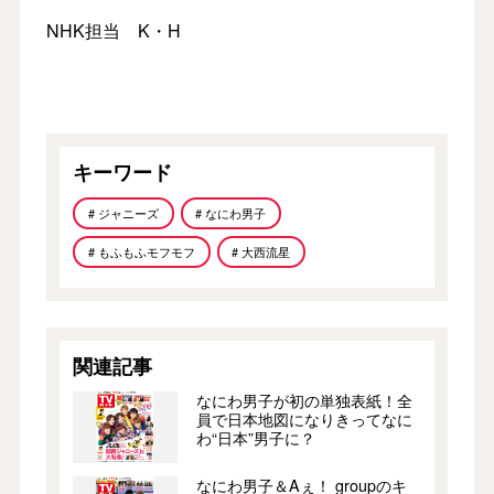
NHK担当 K・H
キーワード
# ジャニーズ
# なにわ男子
# もふもふモフモフ
# 大西流星
関連記事
なにわ男子が初の単独表紙！全
員で日本地図になりきってなに
わ“日本”男子に？
なにわ男子＆Aぇ！ groupのキ