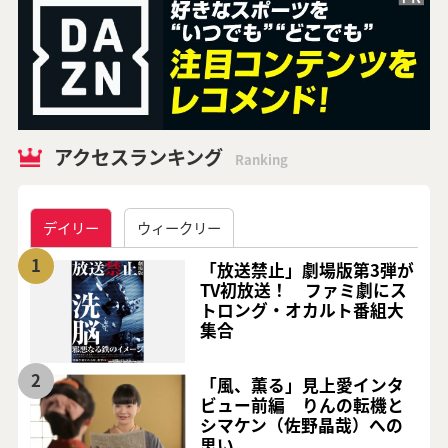
アクセスランキング
Ranking
デイリー
ウィークリー
1
「放送禁止」劇場版第3弾が
TV初放送！ ファミ劇にス
トロング・オカルト番組大
集合
2
「風、薫る」見上愛インタ
ビュー前編 りんの転機と
シマケン（佐野晶哉）への
思い