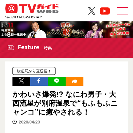
Feature
特集
放送局から直送便！
かわいさ爆発!? なにわ男子・大
西流星が別府温泉で“もふもふニ
ャンコ”に癒やされる！
2020/04/23