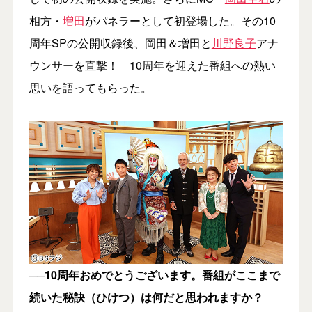
相方・
増田
がパネラーとして初登場した。その10
周年SPの公開収録後、岡田＆増田と
川野良子
アナ
ウンサーを直撃！ 10周年を迎えた番組への熱い
思いを語ってもらった。
──10周年おめでとうございます。番組がここまで
続いた秘訣（ひけつ）は何だと思われますか？