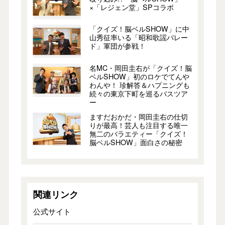
×「レジェン堂」SPコラボ
「クイズ！脳ベルSHOW」に中
山秀征率いる「昭和歌謡パレー
ド」軍団が参戦！
名MC・岡田圭右が「クイズ！脳
ベルSHOW」初のロケでてんや
わんや！ 珍解答＆ハプニングも
続々の東京下町を巡るバスツア
ー
ますだおかだ・岡田圭右の仕切
りが最高！芸人も注目する唯一
無二のバラエティー「クイズ！
脳ベルSHOW」面白さの秘密
関連リンク
公式サイト