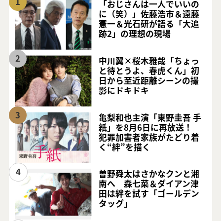
1
「おじさんは一人でいいの
に（笑）」佐藤浩市＆遠藤
憲一＆光石研が語る「大追
跡2」の理想の現場
2
中川翼×桜木雅哉「ちょっ
と待とうよ、春虎くん」初
日から至近距離シーンの撮
影にドキドキ
3
亀梨和也主演「東野圭吾 手
紙」を8月6日に再放送！
犯罪加害者家族がたどり着
く“絆”を描く
4
曽野舜太はさかなクンと湘
南へ 森七菜＆ダイアン津
田は絆を試す「ゴールデン
タッグ」