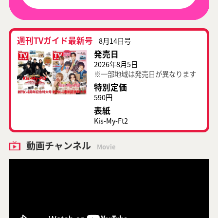
週刊TVガイド最新号
8月14日号
発売日
2026年8月5日
※一部地域は発売日が異なります
特別定価
590円
表紙
Kis-My-Ft2
動画チャンネル
Movie