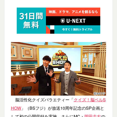
脳活性化クイズバラエティー「
クイズ！脳ベルS
HOW
」（BSフジ）が放送10周年記念のSP企画と
して初の公開収録を実施。さらにMC・
岡田圭右
の