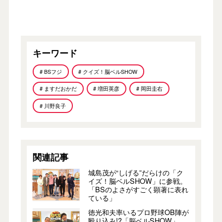
キーワード
# BSフジ
# クイズ！脳ベルSHOW
# ますだおかだ
# 増田英彦
# 岡田圭右
# 川野良子
関連記事
城島茂が“しげる”だらけの「ク
イズ！脳ベルSHOW」に参戦。
「BSのよさがすごく顕著に表れ
ている」
徳光和夫率いるプロ野球OB陣が
殴り込み!?「脳ベルSHOW」