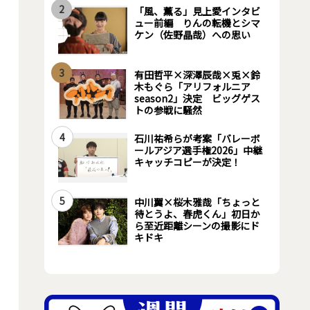
2
「風、薫る」見上愛インタビ
ュー前編 りんの転機とシマ
ケン（佐野晶哉）への思い
3
有田哲平×深澤辰哉×兎×鈴
木もぐら「アリフォルニア
season2」決定 ビッグゲス
トの参戦に騒然
4
石川祐希らが考案「バレーボ
ールアジア選手権2026」中継
キャッチコピーが決定！
5
中川翼×桜木雅哉「ちょっと
待とうよ、春虎くん」初日か
ら至近距離シーンの撮影にド
キドキ