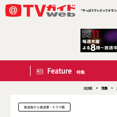
Feature
特集
HOME
>
特集
>
放送局から直送便・ドラマ版