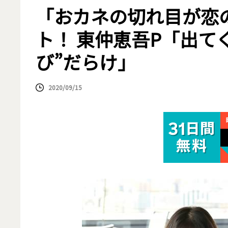
「おカネの切れ目が恋
ト！ 東仲恵吾P「出て
び”だらけ」
2020/09/15