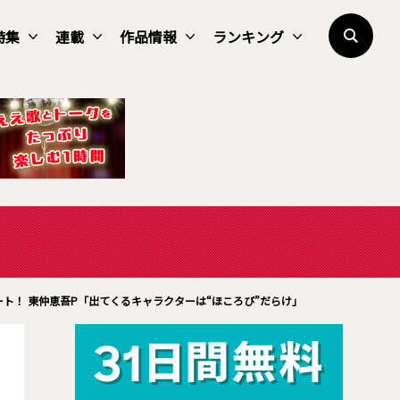
特集
連載
作品情報
ランキング
ト！ 東仲恵吾P「出てくるキャラクターは“ほころび”だらけ」