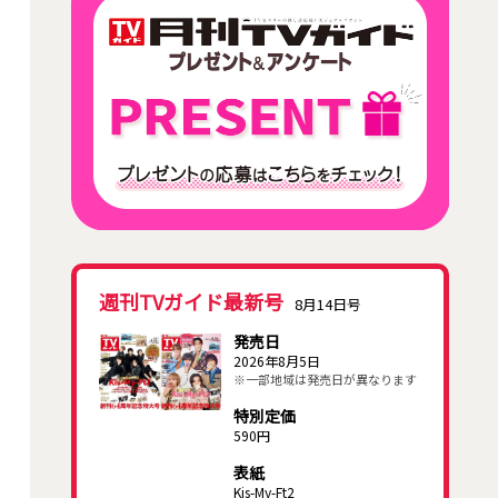
週刊TVガイド最新号
8月14日号
発売日
2026年8月5日
※一部地域は発売日が異なります
特別定価
590円
表紙
Kis-My-Ft2