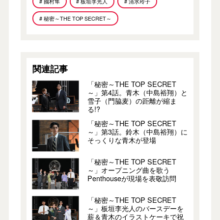
# 國村隼
# 板垣李光人
# 清水玲子
# 秘密～THE TOP SECRET～
関連記事
「秘密～THE TOP SECRET
～」第4話。青木（中島裕翔）と
雪子（門脇麦）の距離が縮ま
る!?
「秘密～THE TOP SECRET
～」第3話。鈴木（中島裕翔）に
そっくりな青木が登場
「秘密～THE TOP SECRET
～」オープニング曲を歌う
Penthouseが現場を表敬訪問
「秘密～THE TOP SECRET
～」板垣李光人のバースデーを
薪＆青木のイラストケーキで祝