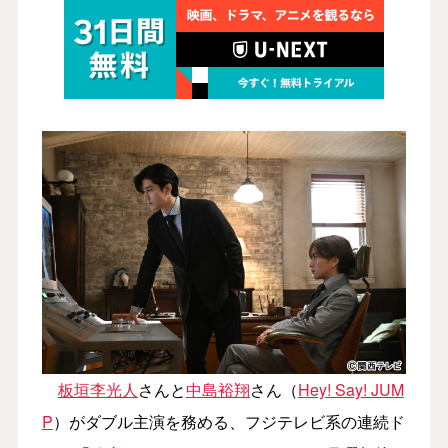
板垣李光人
さんと
中島裕翔
さん（
Hey! Say! JUM
P
）がダブル主演を務める、フジテレビ系の連続ド