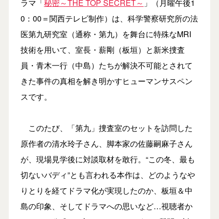
ラマ「
秘密～THE TOP SECRET～
」（月曜午後1
0：00＝関西テレビ制作）は、科学警察研究所の法
医第九研究室（通称・第九）を舞台に特殊なMRI
技術を用いて、室長・薪剛（板垣）と新米捜査
員・青木一行（中島）たちが解決不可能とされて
きた事件の真相を解き明かすヒューマンサスペン
スです。
このたび、「第九」捜査室のセットを訪問した
原作者の清水玲子さん、脚本家の佐藤嗣麻子さん
が、現場見学後に対談取材を敢行。“この冬、最も
切ないバディ”とも言われる本作は、どのようなや
りとりを経てドラマ化が実現したのか、板垣＆中
島の印象、そしてドラマへの思いなど…視聴者か