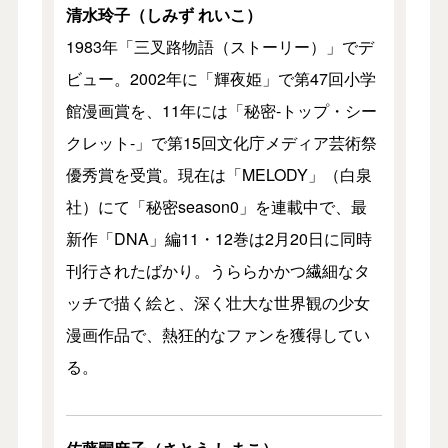
清水玲子（しみず れいこ）
1983年「三叉路物語（ストーリー）」でデ
ビュー。2002年に「輝夜姫」で第47回小学
館漫画賞を、11年には「秘密-トップ・シー
クレット-」で第15回文化庁メディア芸術祭
優秀賞を受賞。現在は「MELODY」（白泉
社）にて「秘密season0」を連載中で、最
新作「DNA」編11・12巻は2月20日に同時
刊行されたばかり。うららかかつ繊細なタ
ッチで描く絵と、深く壮大な世界観の少女
漫画作品で、熱狂的なファンを獲得してい
る。