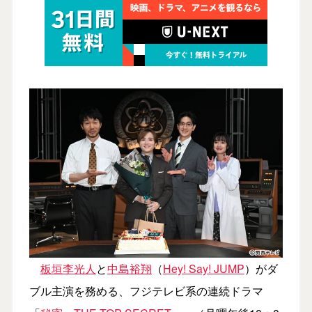
板垣李光人
と
中島裕翔
（
Hey! Say! JUMP
）がダ
ブル主演を務める、フジテレビ系の連続ドラマ