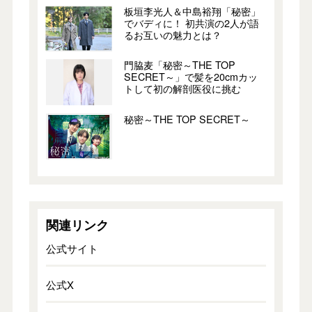
板垣李光人＆中島裕翔「秘密」
でバディに！ 初共演の2人が語
るお互いの魅力とは？
門脇麦「秘密～THE TOP
SECRET～」で髪を20cmカッ
トして初の解剖医役に挑む
秘密～THE TOP SECRET～
関連リンク
公式サイト
公式X