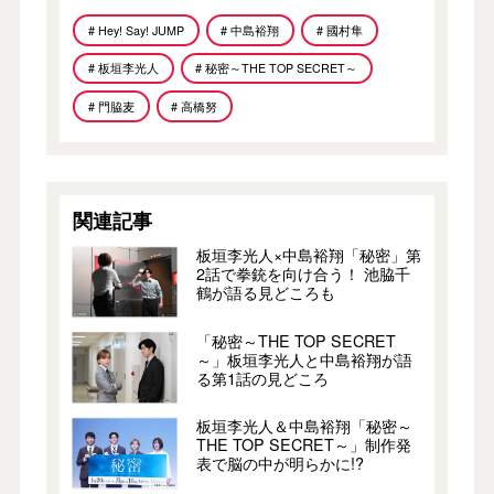
# Hey! Say! JUMP
# 中島裕翔
# 國村隼
# 板垣李光人
# 秘密～THE TOP SECRET～
# 門脇麦
# 高橋努
関連記事
板垣李光人×中島裕翔「秘密」第
2話で拳銃を向け合う！ 池脇千
鶴が語る見どころも
「秘密～THE TOP SECRET
～」板垣李光人と中島裕翔が語
る第1話の見どころ
板垣李光人＆中島裕翔「秘密～
THE TOP SECRET～」制作発
表で脳の中が明らかに!?