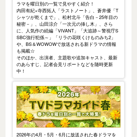
ラマを曜日別の一覧で見やすく紹介！
内田有紀×寺西拓人「ラストノート」、蒼井優「T
シャツが乾くまで」、松村北斗「告白－25年目の
秘密－」、山田涼介「一次元の挿し木」、さら
に、人気作の続編「VIVANT」「大追跡～警視庁S
SBC強行犯係～」「リラの花咲くけものみち2」
や、BS＆WOWOWで放送される新ドラマの情報
も掲載☆
そのほか、出演者、主題歌や追加キャスト、最新
のあらすじ、記者会見リポートなどを随時更新
中！
【2026年春】TVドラマガイド
2026年の4月・5月・6月に放送された春ドラマを