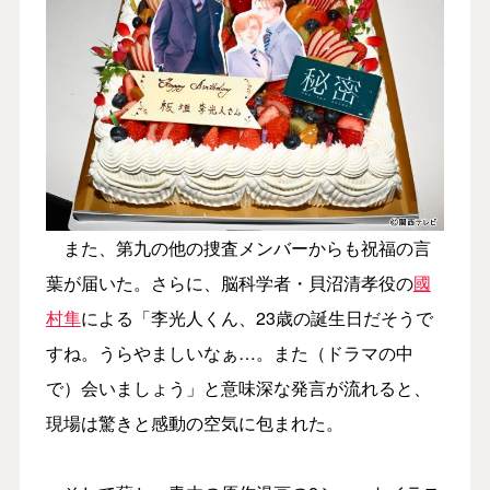
また、第九の他の捜査メンバーからも祝福の言
葉が届いた。さらに、脳科学者・貝沼清孝役の
國
村隼
による「李光人くん、23歳の誕生日だそうで
すね。うらやましいなぁ…。また（ドラマの中
で）会いましょう」と意味深な発言が流れると、
現場は驚きと感動の空気に包まれた。