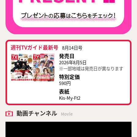
週刊TVガイド最新号
8月14日号
発売日
2026年8月5日
※一部地域は発売日が異なります
特別定価
590円
表紙
Kis-My-Ft2
動画チャンネル
Movie