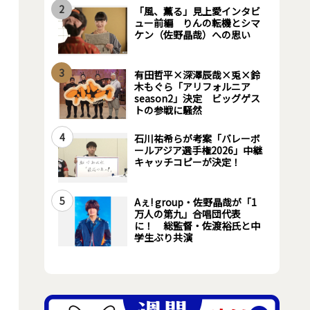
2
「風、薫る」見上愛インタビ
ュー前編 りんの転機とシマ
ケン（佐野晶哉）への思い
3
有田哲平×深澤辰哉×兎×鈴
木もぐら「アリフォルニア
season2」決定 ビッグゲス
トの参戦に騒然
4
石川祐希らが考案「バレーボ
ールアジア選手権2026」中継
キャッチコピーが決定！
5
Aぇ! group・佐野晶哉が「1
万人の第九」合唱団代表
に！ 総監督・佐渡裕氏と中
学生ぶり共演