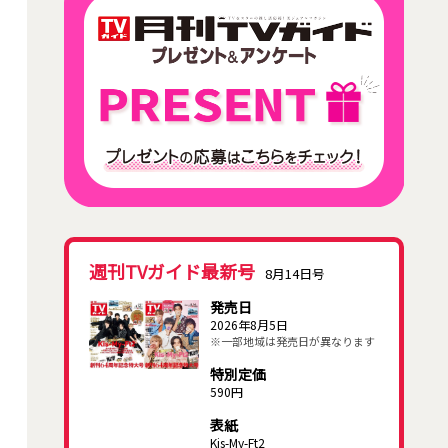
週刊TVガイド最新号
8月14日号
発売日
2026年8月5日
※一部地域は発売日が異なります
特別定価
590円
表紙
Kis-My-Ft2