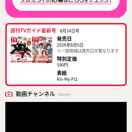
週刊TVガイド最新号
8月14日号
発売日
2026年8月5日
※一部地域は発売日が異なります
特別定価
590円
表紙
Kis-My-Ft2
動画チャンネル
Movie