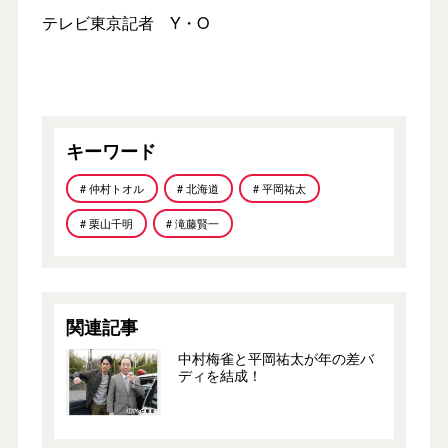
テレビ東京記者 Y・O
キーワード
# 仲村トオル
# 北海道
# 平岡祐太
# 栗山千明
# 滝藤賢一
関連記事
中村梅雀と平岡祐太が年の差バ
ディを結成！