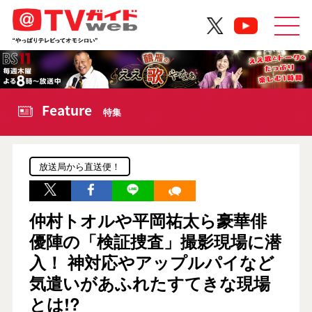
Feature
特集
放送局から直送便！
仲村トオルや平岡祐太ら豪華俳
優陣の「検証捜査」撮影現場に潜
入！ 神対応やアップルパイなど
気遣いがあふれたすてきな現場
とは!?