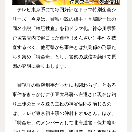
テレビ東京系にて毎回好評なドラマ特別企画シ
リーズ。今夏は、警察小説の旗手・堂場瞬一氏の
同名小説「検証捜査」を初ドラマ化。神奈川県警
戸塚署管内で起こった冤罪（えんざい）事件を捜
査するべく、他府県から事件とは無関係の刑事た
ちを集め「特命班」とし、警察の威信を懸けて原
因の究明に乗り出します。
警視庁の敏腕刑事だったにも関わらず、とある
事件をきっかけに伊豆大島署へ左遷され現在は釣
り三昧の日々を送る主役の神谷悟郎を演じるの
は、テレビ東京初主演の仲村トオルさん。ほか、
「特命班」のメンバーとして北海道警・保井凛を
栗山千明さん、福岡県警・皆川慶一郎を平岡祐太