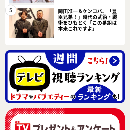
5
岡田准一＆ケンコバ、「豊
臣兄弟！」時代の武術・戦
術をひもとく「この番組は
本来これですよ」