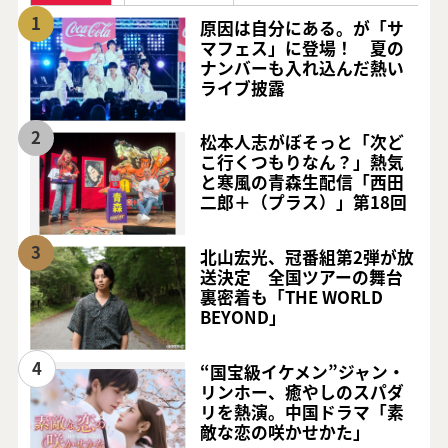
1
原因は自分にある。が「サ
マフェス」に登場！ 夏の
ナンバーも入れ込んだ熱い
ライブ披露
2
松本人志がぼそっと「次ど
こ行くつもりなん？」熱気
と寒風の青森生配信「西田
二郎＋（プラス）」第18回
3
北山宏光、冠番組第2弾が放
送決定 全国ツアーの舞台
裏密着も「THE WORLD
BEYOND」
4
“国宝級イケメン”ジャン・
リンホー、癒やしのスパダ
リを熱演。中国ドラマ「素
敵な恋の咲かせかた」