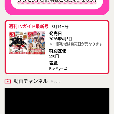
週刊TVガイド最新号
8月14日号
発売日
2026年8月5日
※一部地域は発売日が異なります
特別定価
590円
表紙
Kis-My-Ft2
動画チャンネル
Movie