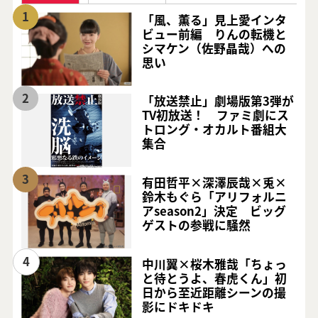
1
「風、薫る」見上愛インタ
ビュー前編 りんの転機と
シマケン（佐野晶哉）への
思い
2
「放送禁止」劇場版第3弾が
TV初放送！ ファミ劇にス
トロング・オカルト番組大
集合
3
有田哲平×深澤辰哉×兎×
鈴木もぐら「アリフォルニ
アseason2」決定 ビッグ
ゲストの参戦に騒然
4
中川翼×桜木雅哉「ちょっ
と待とうよ、春虎くん」初
日から至近距離シーンの撮
影にドキドキ