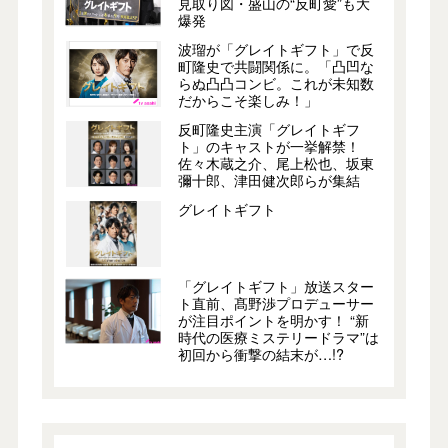
見取り図・盛山の“反町愛”も大
爆発
波瑠が「グレイトギフト」で反
町隆史で共闘関係に。「凸凹な
らぬ凸凸コンビ。これが未知数
だからこそ楽しみ！」
反町隆史主演「グレイトギフ
ト」のキャストが一挙解禁！
佐々木蔵之介、尾上松也、坂東
彌十郎、津田健次郎らが集結
グレイトギフト
「グレイトギフト」放送スター
ト直前、髙野渉プロデューサー
が注目ポイントを明かす！ “新
時代の医療ミステリードラマ”は
初回から衝撃の結末が…!?