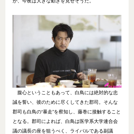
が、今夜は大きな動きを見せそうだ。
腹心ということもあって、白鳥には絶対的な忠
誠を誓い、彼のために尽くしてきた郡司。そんな
郡司も白鳥の“暴走”を察知し、藤巻に接触すること
となる。郡司によれば、白鳥は医学系大学連合会
議の議長の座を狙うべく、ライバルである副議