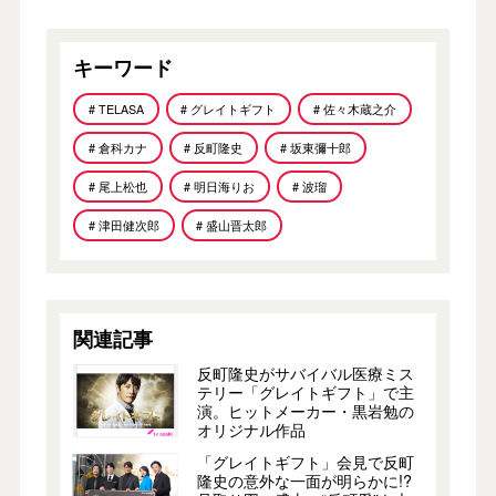
キーワード
# TELASA
# グレイトギフト
# 佐々木蔵之介
# 倉科カナ
# 反町隆史
# 坂東彌十郎
# 尾上松也
# 明日海りお
# 波瑠
# 津田健次郎
# 盛山晋太郎
関連記事
反町隆史がサバイバル医療ミス
テリー「グレイトギフト」で主
演。ヒットメーカー・黒岩勉の
オリジナル作品
「グレイトギフト」会見で反町
隆史の意外な一面が明らかに!?