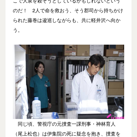
こで大泉を殺そうとしているかもしれないという
のだ！ 2人で命を救おう、そう郡司から持ちかけ
られた藤巻は逡巡しながらも、共に軽井沢へ向か
う。
同じ頃、警視庁の元捜査一課刑事・神林育人
（尾上松也）は伊集院の死に疑念を抱き、捜査を