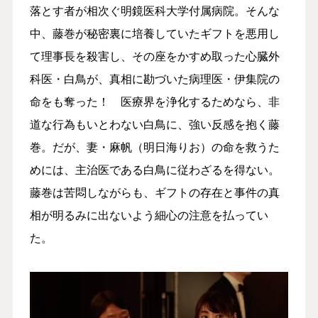
落とす者が相次ぐ明鏡医科大学付属病院。そんな
中、藤巻が秘密裏に培養していたギフトを悪用し
て理事長を殺害し、その座をかすめ取った心臓外
科医・白鳥が、真相に勘づいた病理医・伊集院の
命をも奪った！ 医療界を浄化するためなら、非
道な行為もいとわない白鳥に、強い反感を抱く藤
巻。だが、妻・麻帆（明日海りお）の命を救うた
めには、主治医である白鳥に従わざるを得ない。
藤巻は苦悶しながらも、ギフトの存在と事件の真
相が明るみに出ないよう細心の注意を払ってい
た。