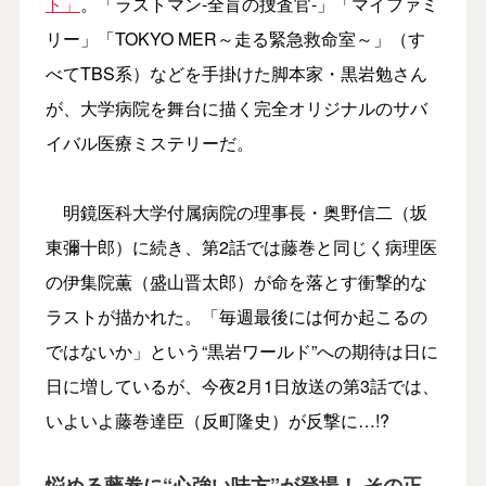
ト」
。「ラストマン-全盲の捜査官-」「マイファミ
リー」「TOKYO MER～走る緊急救命室～」（す
べてTBS系）などを手掛けた脚本家・黒岩勉さん
が、大学病院を舞台に描く完全オリジナルのサバ
イバル医療ミステリーだ。
明鏡医科大学付属病院の理事長・奥野信二（坂
東彌十郎）に続き、第2話では藤巻と同じく病理医
の伊集院薫（盛山晋太郎）が命を落とす衝撃的な
ラストが描かれた。「毎週最後には何か起こるの
ではないか」という“黒岩ワールド”への期待は日に
日に増しているが、今夜2月1日放送の第3話では、
いよいよ藤巻達臣（反町隆史）が反撃に…!?
悩める藤巻に“心強い味方”が登場！ その正