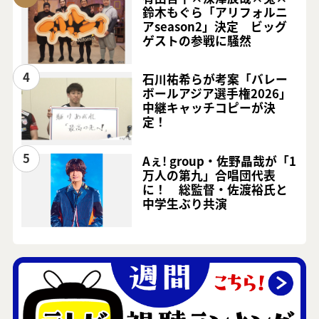
鈴木もぐら「アリフォルニ
アseason2」決定 ビッグ
ゲストの参戦に騒然
4
石川祐希らが考案「バレー
ボールアジア選手権2026」
中継キャッチコピーが決
定！
5
Aぇ! group・佐野晶哉が「1
万人の第九」合唱団代表
に！ 総監督・佐渡裕氏と
中学生ぶり共演