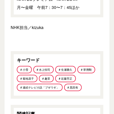
月〜金曜 午前7：30〜7：45ほか
NHK担当／kizuka
キーワード
# 小雪
# 水上恒司
# 生瀬勝久
# 草彅剛
# 菊地凛子
# 趣里
# 近藤芳正
# 連続テレビ小説「ブギウギ」
# 黒田有
関連記事