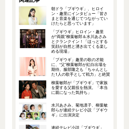
朝ドラ「ブギウギ」、ヒロイ
ン・趣里にインタビュー「皆さ
まと音楽を通じてつながってい
けたらと思っています」
「ブギウギ」ヒロイン・趣里
が“両親”柳葉敏郎＆水川あさみ
とクランクイン！「ほっとする
笑顔が自然と湧き出てくる楽し
める現場」
「ブギウギ」趣里の歌の才能
に、“父”柳葉敏郎が紅白出場を
期待。服部隆之も「ちゃんとし
た1人の歌手として戦力」と絶賛
柳葉敏郎が「ブギウギ」で家族
を愛する父親役を熱演。「本当
に親になった気持ち」
水川あさみ、菊地凛子、柳葉敏
郎らが連続テレビ小説「ブギウ
ギ」に出演決定
連続テレビ小説「ブギウギ」