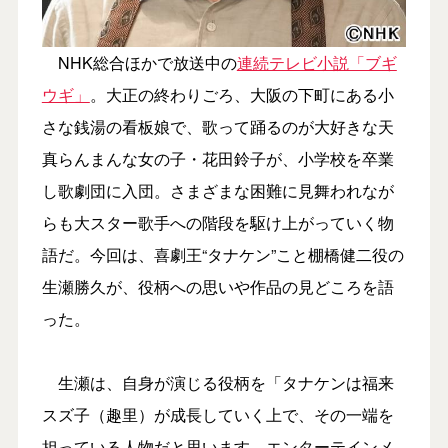
NHK総合ほかで放送中の
連続テレビ小説「ブギ
ウギ」
。大正の終わりごろ、大阪の下町にある小
さな銭湯の看板娘で、歌って踊るのが大好きな天
真らんまんな女の子・花田鈴子が、小学校を卒業
し歌劇団に入団。さまざまな困難に見舞われなが
らも大スター歌手への階段を駆け上がっていく物
語だ。今回は、喜劇王“タナケン”こと棚橋健二役の
生瀬勝久が、役柄への思いや作品の見どころを語
った。
生瀬は、自身が演じる役柄を「タナケンは福来
スズ子（趣里）が成長していく上で、その一端を
担っている人物だと思います。エンターテインメ