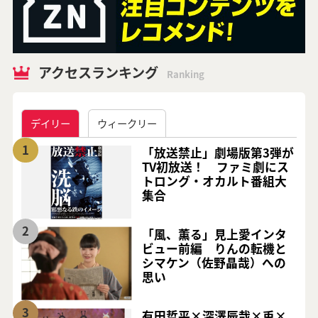
アクセスランキング
Ranking
デイリー
ウィークリー
1
「放送禁止」劇場版第3弾が
TV初放送！ ファミ劇にス
トロング・オカルト番組大
集合
2
「風、薫る」見上愛インタ
ビュー前編 りんの転機と
シマケン（佐野晶哉）への
思い
3
有田哲平×深澤辰哉×兎×