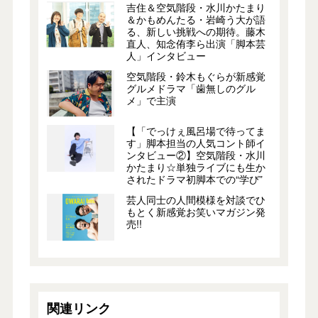
吉住＆空気階段・水川かたまり
＆かもめんたる・岩崎う大が語
る、新しい挑戦への期待。藤木
直人、知念侑李ら出演「脚本芸
人」インタビュー
空気階段・鈴木もぐらが新感覚
グルメドラマ「歯無しのグル
メ」で主演
【「でっけぇ風呂場で待ってま
す」脚本担当の人気コント師イ
ンタビュー②】空気階段・水川
かたまり☆単独ライブにも生か
されたドラマ初脚本での“学び”
芸人同士の人間模様を対談でひ
もとく新感覚お笑いマガジン発
売!!
関連リンク