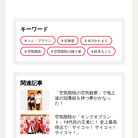
キーワード
# トム・ブラウン
# 北海道
# 水川かたまり
# 空気階段
# 空気階段の踊り場
# 鈴木もぐら
関連記事
「空気階段の空気観察」で地上
波の冠番組を持つ夢がかなっ
た！
空気階段が「キングオブコン
ト」14代目の王者に！ 史上最高
得点で「サイコゥ！ サイコゥ！
サイコゥ！」