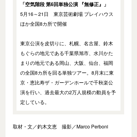
「空気階段 第6回単独公演 『無修正』」
5月16～21日 東京芸術劇場 プレイハウス
ほか全国8カ所で開催
東京公演を皮切りに、札幌、名古屋、鈴木
もぐらの地元である千葉県旭市、水川かた
まりの地元である岡山、大阪、仙台、福岡
の全国8カ所を回る単独ツアー。8月末に東
京・恵比寿ザ・ガーデンホールで千秋楽公
演を行い、過去最大の2万人規模の動員を予
定している。
取材・文／釣木文恵 撮影／Marco Perboni