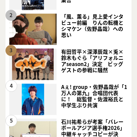
2
「風、薫る」見上愛インタ
ビュー前編 りんの転機と
シマケン（佐野晶哉）への
思い
3
有田哲平×深澤辰哉×兎×
鈴木もぐら「アリフォルニ
アseason2」決定 ビッグ
ゲストの参戦に騒然
4
Aぇ! group・佐野晶哉が「1
万人の第九」合唱団代表
に！ 総監督・佐渡裕氏と
中学生ぶり共演
5
石川祐希らが考案「バレー
ボールアジア選手権2026」
中継キャッチコピーが決