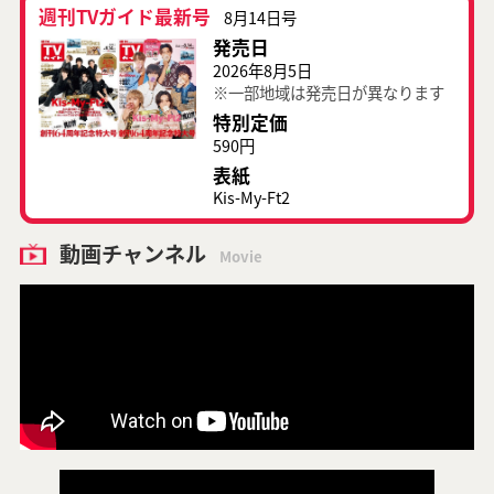
週刊TVガイド最新号
8月14日号
発売日
2026年8月5日
※一部地域は発売日が異なります
特別定価
590円
表紙
Kis-My-Ft2
動画チャンネル
Movie