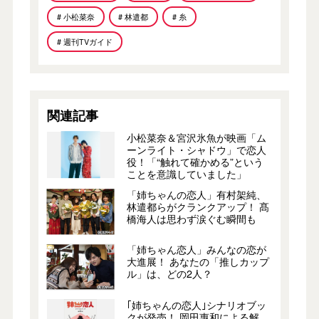
# 小松菜奈
# 林遣都
# 糸
# 週刊TVガイド
関連記事
小松菜奈＆宮沢氷魚が映画「ム
ーンライト・シャドウ」で恋人
役！「“触れて確かめる”という
ことを意識していました」
「姉ちゃんの恋人」有村架純、
林遣都らがクランクアップ！ 髙
橋海人は思わず涙ぐむ瞬間も
「姉ちゃん恋人」みんなの恋が
大進展！ あなたの「推しカップ
ル」は、どの2人？
｢姉ちゃんの恋人｣シナリオブッ
クが発売！ 岡田惠和による解