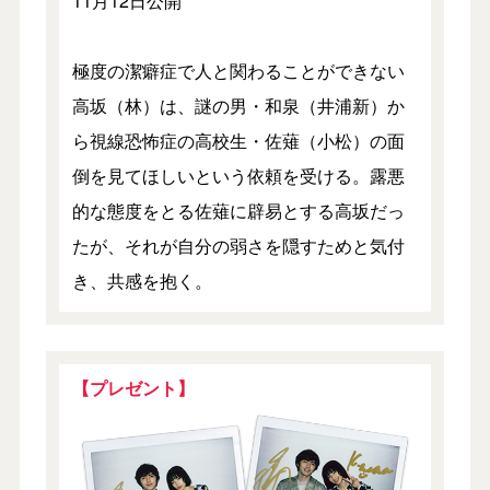
11月12日公開
極度の潔癖症で人と関わることができない
高坂（林）は、謎の男・和泉（井浦新）か
ら視線恐怖症の高校生・佐薙（小松）の面
倒を見てほしいという依頼を受ける。露悪
的な態度をとる佐薙に辟易とする高坂だっ
たが、それが自分の弱さを隠すためと気付
き、共感を抱く。
【プレゼント】