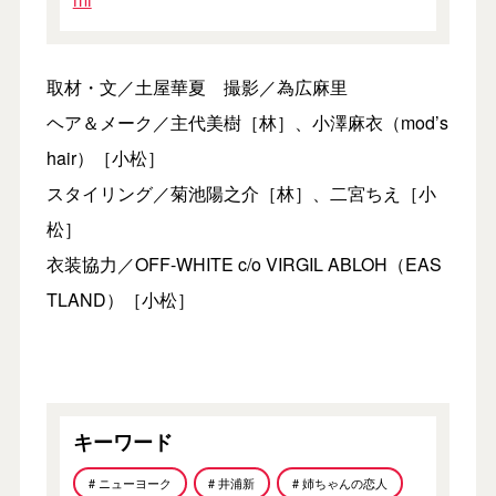
取材・文／土屋華夏 撮影／為広麻里
ヘア＆メーク／主代美樹［林］、小澤麻衣（mod’s
hair）［小松］
スタイリング／菊池陽之介［林］、二宮ちえ［小
松］
衣装協力／OFF-WHITE c/o VIRGIL ABLOH（EAS
TLAND）［小松］
キーワード
# ニューヨーク
# 井浦新
# 姉ちゃんの恋人