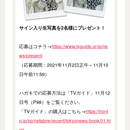
サイン入り生写真を2名様にプレゼント！
応募はコチラ→
https://www.tvguide.or.jp/ne
ws/present/
（応募期間：2021年11月2日正午～11月10
日午前11:59）
ハガキでの応募方法は「TVガイド」11月12
日号（P98）をご覧ください。
「TVガイド」の購入はこちら→
https://hont
o.jp/cp/netstore/recent/tokyonews-book/01.ht
ml