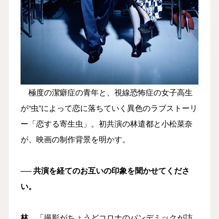
極度の潔癖症の青年と、視線恐怖症の女子高生
が“虫”によって恋に落ちていく異色のラブストーリ
ー「恋する寄生虫」。初共演の林遣都と小松菜奈
が、映画の制作背景を明かす。
── 共演を経てのお互いの印象を聞かせてくださ
い。
林
「撮影がちょうどコロナのパンデミックが訪