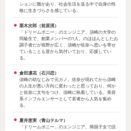
ションに難があり、社会生活を送る中で自身の性
格に生きづらさを感じている。
栗木次郎（前原滉）
「ドリームポニー」のエンジニア。須崎の大学の
同級生で、創業メンバーの1人。のほほんとしたお
調子者だが視野が広く、須崎が佐奈へ思いを寄せ
ていることも昔から気付いており、応援してい
る。
倉田凛花（石川恋）
須崎の幼なじみで元カノ。佐奈が現れてから須崎
の人生が悪い方向に変わったと思っており、何か
と佐奈に文句をつけ、須崎に執着している。美容
系インフルエンサーとして若者から人気を集め
る。
夏井恵実（青山テルマ）
「ドリームポニー」のエンジニア。帰国子女で語