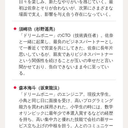
日々を楽しみ、新たなやりがいを感じていく。最
初は佐奈とそりが合わないが、次第にさまざまな
場面で支え、影響を与え合う存在になっていく。
須崎功（杉野遥亮）
「ドリームポニー」のCTO（技術責任者）。佐奈
と一緒に起業し、最良のビジネスパートナーとし
て一番近くで苦楽を共にしてきた。佐奈に長年片
思いしているが、親友でありビジネスパートナー
という関係性を続けることが互いの幸せだと言い
聞かせており、告白できないまま今に至ってい
る。
森本海斗（坂東龍汰）
「ドリームポニー」のエンジニア。現役大学生。
小鳥と同じ日に面接を受け、高いプログラミング
能力を買われ採用された。小学生の時には、数学
オリンピックに最年少で本選入賞するなどの経歴
を持ち、高い集中力と優れた技能で会社の新サー
ビス立ち上げの中核を担う。人とのコミュニケー