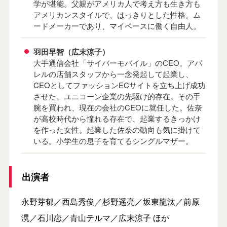
学が堪能。父親がアメリカ人で考え方も生き方も
アメリカンスタイルで、はっきりとした性格。ム
ードメーカーであり、マイペースに働く自由人。
羽田早智（広末涼子）
大手通信会社「サイバーモバイル」のCEO。アパ
レルの店舗スタッフから一念発起して起業し、
CEOとしてファッションECサイトを立ち上げ成功
させた、ユニコーン企業の先駆け的存在。その手
腕を買われ、現在の会社のCEOに就任した。佐奈
が高校時代から憧れる存在で、起業するきっかけ
を作った女性。起業した佐奈の動向も気に掛けて
いる。小学生の息子を育てるシングルマザー。
出演者
永野芽郁／西島秀俊／杉野遥亮／坂東龍汰／前原
滉／石川恋／青山テルマ／広末涼子 ほか