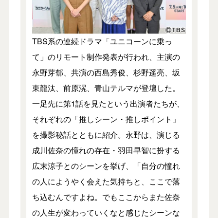
TBS系の連続ドラマ「ユニコーンに乗っ
て」のリモート制作発表が行われ、主演の
永野芽郁、共演の西島秀俊、杉野遥亮、坂
東龍汰、前原滉、青山テルマが登壇した。
一足先に第1話を見たという出演者たちが、
それぞれの「推しシーン・推しポイント」
を撮影秘話とともに紹介。永野は、演じる
成川佐奈の憧れの存在・羽田早智に扮する
広末涼子とのシーンを挙げ、「自分の憧れ
の人にようやく会えた気持ちと、ここで落
ち込むんですよね。でもここからまた佐奈
の人生が変わっていくなと感じたシーンな