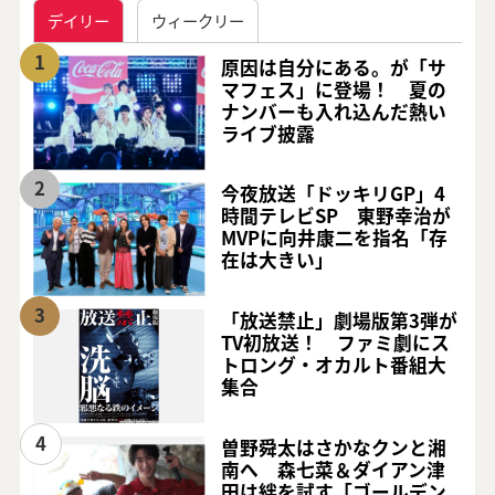
デイリー
ウィークリー
1
原因は自分にある。が「サ
マフェス」に登場！ 夏の
ナンバーも入れ込んだ熱い
ライブ披露
2
今夜放送「ドッキリGP」4
時間テレビSP 東野幸治が
MVPに向井康二を指名「存
在は大きい」
3
「放送禁止」劇場版第3弾が
TV初放送！ ファミ劇にス
トロング・オカルト番組大
集合
4
曽野舜太はさかなクンと湘
南へ 森七菜＆ダイアン津
田は絆を試す「ゴールデン