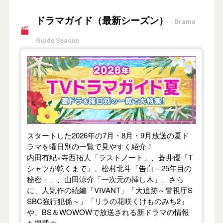
ドラマガイド（最新シーズン）
Drama
Guide Season
【2026年夏】TVドラマガイド
スタートした2026年の7月・8月・9月放送の夏ド
ラマを曜日別の一覧で見やすく紹介！
内田有紀×寺西拓人「ラストノート」、蒼井優「T
シャツが乾くまで」、松村北斗「告白－25年目の
秘密－」、山田涼介「一次元の挿し木」、さら
に、人気作の続編「VIVANT」「大追跡～警視庁S
SBC強行犯係～」「リラの花咲くけものみち2」
や、BS＆WOWOWで放送される新ドラマの情報
も掲載☆