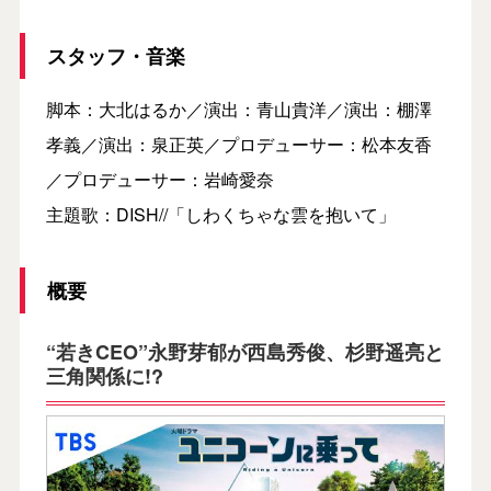
スタッフ・音楽
脚本：大北はるか／演出：青山貴洋／演出：棚澤
孝義／演出：泉正英／プロデューサー：松本友香
／プロデューサー：岩崎愛奈
主題歌：DISH//「しわくちゃな雲を抱いて」
概要
“若きCEO”永野芽郁が西島秀俊、杉野遥亮と
三角関係に!?