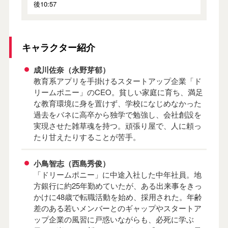
後10:57
キャラクター紹介
成川佐奈（永野芽郁）
教育系アプリを手掛けるスタートアップ企業「ド
リームポニー」のCEO。貧しい家庭に育ち、満足
な教育環境に身を置けず、学校になじめなかった
過去をバネに高卒から独学で勉強し、会社創設を
実現させた雑草魂を持つ。頑張り屋で、人に頼っ
たり甘えたりすることが苦手。
小鳥智志（西島秀俊）
「ドリームポニー」に中途入社した中年社員。地
方銀行に約25年勤めていたが、ある出来事をきっ
かけに48歳で転職活動を始め、採用された。年齢
差のある若いメンバーとのギャップやスタートア
ップ企業の風習に戸惑いながらも、必死に学ぶ