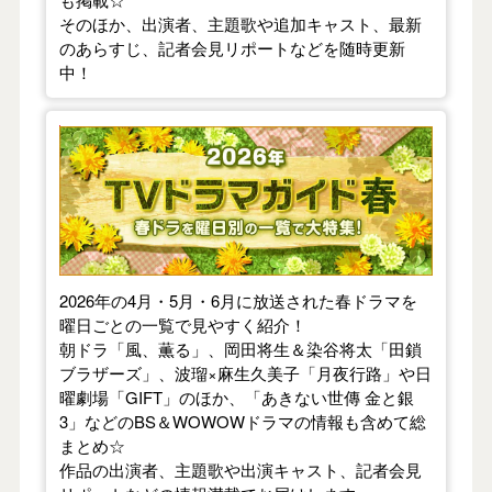
そのほか、出演者、主題歌や追加キャスト、最新
のあらすじ、記者会見リポートなどを随時更新
中！
【2026年春】TVドラマガイド
2026年の4月・5月・6月に放送された春ドラマを
曜日ごとの一覧で見やすく紹介！
朝ドラ「風、薫る」、岡田将生＆染谷将太「田鎖
ブラザーズ」、波瑠×麻生久美子「月夜行路」や日
曜劇場「GIFT」のほか、「あきない世傳 金と銀
3」などのBS＆WOWOWドラマの情報も含めて総
まとめ☆
作品の出演者、主題歌や出演キャスト、記者会見