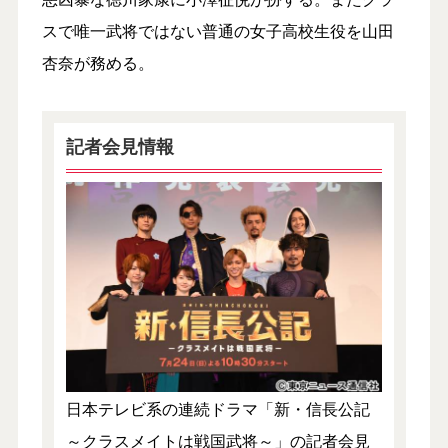
スで唯一武将ではない普通の女子高校生役を山田
杏奈が務める。
記者会見情報
日本テレビ系の連続ドラマ「新・信長公記
～クラスメイトは戦国武将～」の記者会見