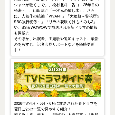
シャツが乾くまで」、松村北斗「告白－25年目の
秘密－」、山田涼介「一次元の挿し木」、さら
に、人気作の続編「VIVANT」「大追跡～警視庁S
SBC強行犯係～」「リラの花咲くけものみち2」
や、BS＆WOWOWで放送される新ドラマの情報
も掲載☆
そのほか、出演者、主題歌や追加キャスト、最新
のあらすじ、記者会見リポートなどを随時更新
中！
【2026年春】TVドラマガイド
2026年の4月・5月・6月に放送された春ドラマを
曜日ごとの一覧で見やすく紹介！
朝ドラ「風、薫る」、岡田将生＆染谷将太「田鎖