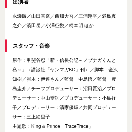
出演者
永瀬廉／山田杏奈／西畑大吾／三浦翔平／満島真
之介／濱田岳／小澤征悦／柄本明 ほか
スタッフ・音楽
原作：甲斐谷忍「新・信長公記～ノブナガくんと
私～」（講談社「ヤンマガKC」刊）／脚本：金沢
知樹／脚本：伊達さん／監督：中島悟／監督：豊
島圭介／チーフプロデューサー：沼田賢治／プロ
デューサー：中山喬詞／プロデューサー：小島祥
子／プロデューサー：清家優輝／共同プロデュー
サー：三上絵里子
主題歌：King & Prince「TraceTrace」