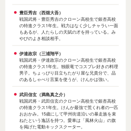
豊臣秀吉（西畑大吾）
戦国武将・豊臣秀吉のクローン高校生で銀杏高校
の特進クラス1年生。戦力はなく少しチャラい一面
もあるが、人たらしの天賦の才を持っている。み
やびのよき相談相手。
伊達政宗（三浦翔平）
戦国武将・伊達政宗のクローン高校生で銀杏高校
の特進クラス1年生。独眼竜でコスプレ好きの料理
男子。ちょっぴり目立ちたがり屋な兄貴分で、品
のあるしゃべり言葉を使うが、けんかは強い。
武田信玄（満島真之介）
戦国武将・武田信玄のクローン高校生で銀杏高校
の特進クラス1年生。けんか最強で荒くれ者の一匹
おおかみ。15歳にして甲州街道沿いの暴走族を束
ねたという逸話を持つ。愛車は「風林火山」の旗
を掲げた電動キックスクーター。