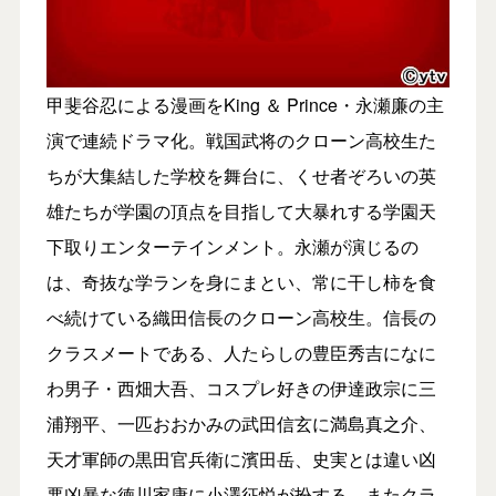
甲斐谷忍による漫画をKing ＆ Prince・永瀬廉の主
演で連続ドラマ化。戦国武将のクローン高校生た
ちが大集結した学校を舞台に、くせ者ぞろいの英
雄たちが学園の頂点を目指して大暴れする学園天
下取りエンターテインメント。永瀬が演じるの
は、奇抜な学ランを身にまとい、常に干し柿を食
べ続けている織田信長のクローン高校生。信長の
クラスメートである、人たらしの豊臣秀吉になに
わ男子・西畑大吾、コスプレ好きの伊達政宗に三
浦翔平、一匹おおかみの武田信玄に満島真之介、
天才軍師の黒田官兵衛に濱田岳、史実とは違い凶
悪凶暴な徳川家康に小澤征悦が扮する。またクラ