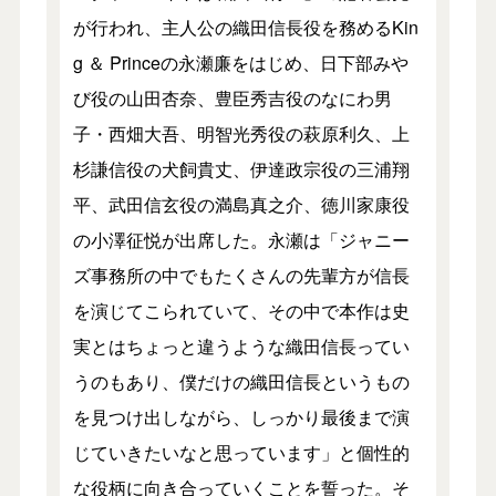
が行われ、主人公の織田信長役を務めるKin
g ＆ Princeの永瀬廉をはじめ、日下部みや
び役の山田杏奈、豊臣秀吉役のなにわ男
子・西畑大吾、明智光秀役の萩原利久、上
杉謙信役の犬飼貴丈、伊達政宗役の三浦翔
平、武田信玄役の満島真之介、徳川家康役
の小澤征悦が出席した。永瀬は「ジャニー
ズ事務所の中でもたくさんの先輩方が信長
を演じてこられていて、その中で本作は史
実とはちょっと違うような織田信長ってい
うのもあり、僕だけの織田信長というもの
を見つけ出しながら、しっかり最後まで演
じていきたいなと思っています」と個性的
な役柄に向き合っていくことを誓った。そ