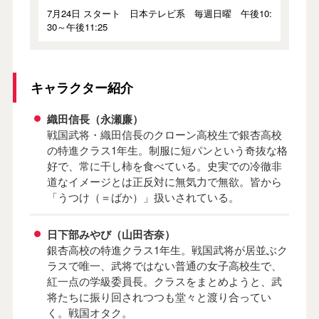
7月24日 スタート 日本テレビ系 毎週日曜 午後10:
30～午後11:25
キャラクター紹介
織田信長（永瀬廉）
戦国武将・織田信長のクローン高校生で銀杏高校
の特進クラス1年生。制服に短パンという奇抜な格
好で、常に干し柿を食べている。史実での冷徹非
道なイメージとは正反対に無気力で無欲。皆から
「うつけ（＝ばか）」扱いされている。
日下部みやび（山田杏奈）
銀杏高校の特進クラス1年生。戦国武将が居並ぶク
ラスで唯一、武将ではない普通の女子高校生で、
紅一点の学級委員長。クラスをまとめようと、武
将たちに振り回されつつも堂々と渡り合ってい
く。戦国オタク。