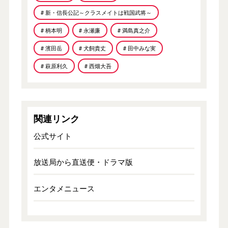
# 新・信長公記～クラスメイトは戦国武将～
# 柄本明
# 永瀬廉
# 満島真之介
# 濱田岳
# 犬飼貴丈
# 田中みな実
# 萩原利久
# 西畑大吾
関連リンク
公式サイト
放送局から直送便・ドラマ版
エンタメニュース