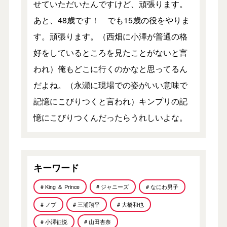
せていただいたんですけど、頑張ります。
あと、48歳です！ でも15歳の役をやりま
す。頑張ります。（西畑に小澤が普通の格
好をしているところを見たことがないと言
われ）俺もどこに行くのかなと思ってるん
だよね。（永瀬に現場での姿がいい意味で
記憶にこびりつくと言われ）キンプリの記
憶にこびりつくんだったらうれしいよな。
キーワード
# King ＆ Prince
# ジャニーズ
# なにわ男子
# ノブ
# 三浦翔平
# 大橋和也
# 小澤征悦
# 山田杏奈