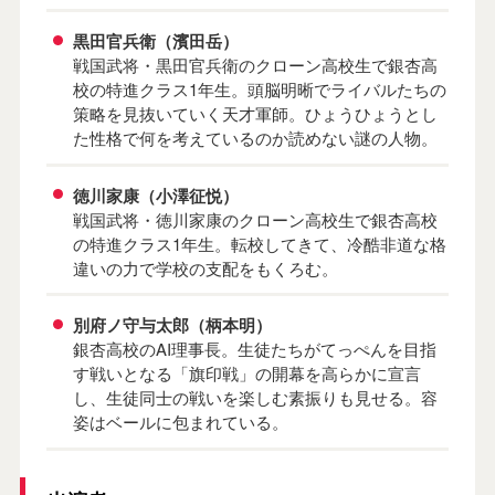
黒田官兵衛（濱田岳）
戦国武将・黒田官兵衛のクローン高校生で銀杏高
校の特進クラス1年生。頭脳明晰でライバルたちの
策略を見抜いていく天才軍師。ひょうひょうとし
た性格で何を考えているのか読めない謎の人物。
徳川家康（小澤征悦）
戦国武将・徳川家康のクローン高校生で銀杏高校
の特進クラス1年生。転校してきて、冷酷非道な格
違いの力で学校の支配をもくろむ。
別府ノ守与太郎（柄本明）
銀杏高校のAI理事長。生徒たちがてっぺんを目指
す戦いとなる「旗印戦」の開幕を高らかに宣言
し、生徒同士の戦いを楽しむ素振りも見せる。容
姿はベールに包まれている。