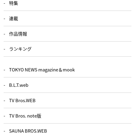
特集
連載
作品情報
ランキング
TOKYO NEWS magazine＆mook
B.L.T.web
TV Bros.WEB
TV Bros. note版
SAUNA BROS.WEB