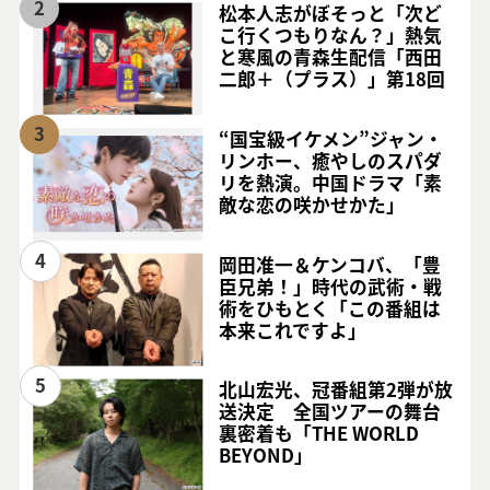
2
松本人志がぼそっと「次ど
こ行くつもりなん？」熱気
と寒風の青森生配信「西田
二郎＋（プラス）」第18回
3
“国宝級イケメン”ジャン・
リンホー、癒やしのスパダ
リを熱演。中国ドラマ「素
敵な恋の咲かせかた」
4
岡田准一＆ケンコバ、「豊
臣兄弟！」時代の武術・戦
術をひもとく「この番組は
本来これですよ」
5
北山宏光、冠番組第2弾が放
送決定 全国ツアーの舞台
裏密着も「THE WORLD
BEYOND」