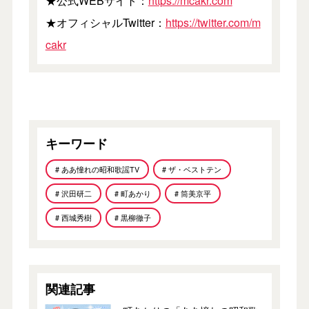
★公式WEBサイト：
https://mcakr.com
★オフィシャルTwitter：
https://twitter.com/m
cakr
キーワード
# ああ憧れの昭和歌謡TV
# ザ・ベストテン
# 沢田研二
# 町あかり
# 筒美京平
# 西城秀樹
# 黒柳徹子
関連記事