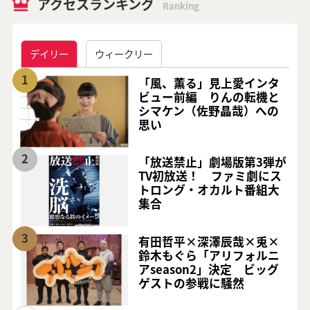
アクセスランキング
Ranking
デイリー
ウィークリー
1
「風、薫る」見上愛インタ
ビュー前編 りんの転機と
シマケン（佐野晶哉）への
思い
2
「放送禁止」劇場版第3弾が
TV初放送！ ファミ劇にス
トロング・オカルト番組大
集合
3
有田哲平×深澤辰哉×兎×
鈴木もぐら「アリフォルニ
アseason2」決定 ビッグ
ゲストの参戦に騒然