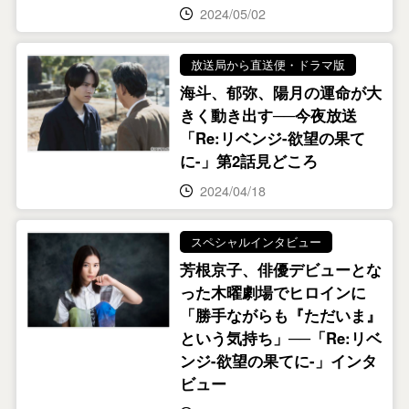
2024/05/02
放送局から直送便・ドラマ版
海斗、郁弥、陽月の運命が大
きく動き出す──今夜放送
「Re:リベンジ-欲望の果て
に-」第2話見どころ
2024/04/18
スペシャルインタビュー
芳根京子、俳優デビューとな
った木曜劇場でヒロインに
「勝手ながらも『ただいま』
という気持ち」──「Re:リベ
ンジ-欲望の果てに-」インタ
ビュー