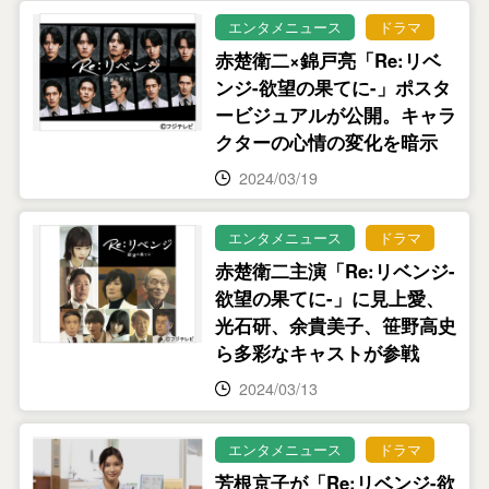
エンタメニュース
ドラマ
赤楚衛二×錦戸亮「Re:リベ
ンジ-欲望の果てに-」ポスタ
ービジュアルが公開。キャラ
クターの心情の変化を暗示
2024/03/19
エンタメニュース
ドラマ
赤楚衛二主演「Re:リベンジ-
欲望の果てに-」に見上愛、
光石研、余貴美子、笹野高史
ら多彩なキャストが参戦
2024/03/13
エンタメニュース
ドラマ
芳根京子が「Re:リベンジ-欲