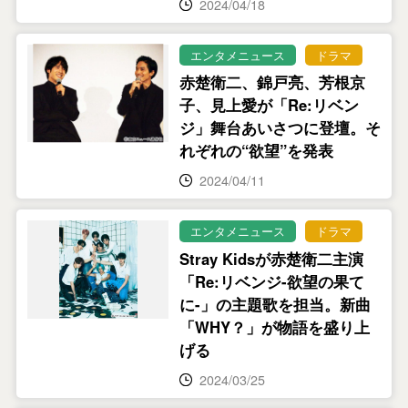
2024/04/18
エンタメニュース
ドラマ
赤楚衛二、錦戸亮、芳根京
子、見上愛が「Re:リベン
ジ」舞台あいさつに登壇。そ
れぞれの“欲望”を発表
2024/04/11
エンタメニュース
ドラマ
Stray Kidsが赤楚衛二主演
「Re:リベンジ-欲望の果て
に-」の主題歌を担当。新曲
「WHY？」が物語を盛り上
げる
2024/03/25