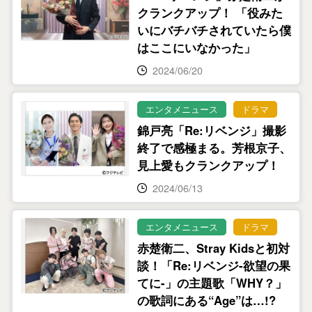
クランクアップ！ 「役みた
いにバチバチされていたら僕
はここにいなかった」
2024/06/20
エンタメニュース
ドラマ
錦戸亮「Re:リベンジ」撮影
終了で感極まる。芳根京子、
見上愛もクランクアップ！
2024/06/13
エンタメニュース
ドラマ
赤楚衛二、Stray Kidsと初対
談！「Re:リベンジ-欲望の果
てに-」の主題歌「WHY？」
の歌詞にある“Age”は…!?