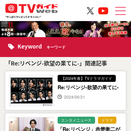
Keyword
キーワード
「Re:リベンジ-欲望の果てに-」関連記事
【2024年春】TVドラマガイド
Re:リベンジ-欲望の果てに-
2024/06/21
エンタメニュース
ドラマ
「Re:リベンジ」赤楚衛二が