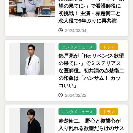
望の果てに-」で看護師役に
初挑戦！ 主演・赤楚衛二と
恋人役で9年ぶりに再共演
2024/03/04
エンタメニュース
ドラマ
錦戸亮が「Re:リベンジ-欲望
の果てに-」でミステリアス
な医師役。初共演の赤楚衛二
の印象は「ハンサム！ カッ
コいい」
2024/02/22
エンタメニュース
ドラマ
赤楚衛二、 野心と復讐心が
入り乱れる欲望だらけのサス