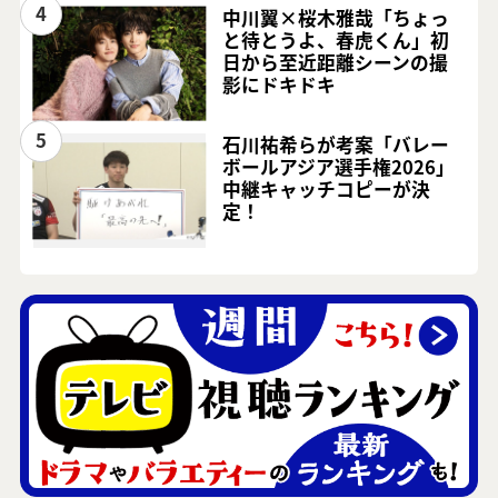
4
中川翼×桜木雅哉「ちょっ
と待とうよ、春虎くん」初
日から至近距離シーンの撮
影にドキドキ
5
石川祐希らが考案「バレー
ボールアジア選手権2026」
中継キャッチコピーが決
定！