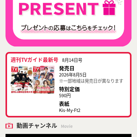
週刊TVガイド最新号
8月14日号
発売日
2026年8月5日
※一部地域は発売日が異なります
特別定価
590円
表紙
Kis-My-Ft2
動画チャンネル
Movie