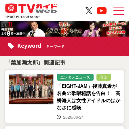
Keyword
キーワード
「葉加瀬太郎」関連記事
エンタメニュース
音楽
「EIGHT-JAM」後藤真希が
名曲の歌唱秘話を告白！ 髙
橋海人は女性アイドルのはか
なさに感嘆
2026/06/24