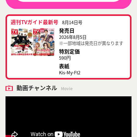
週刊TVガイド最新号
8月14日号
発売日
2026年8月5日
※一部地域は発売日が異なります
特別定価
590円
表紙
Kis-My-Ft2
動画チャンネル
Movie