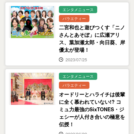
エンタメニュース
バラエティー
二宮和也と遊びつくす「ニノ
さんとあそぼ」に広瀬アリ
ス、葉加瀬太郎・向日葵、岸
優太が登場！
2023/07/25
エンタメニュース
バラエティー
オードリーとハライチは後輩
に全く慕われていない!? コ
ミュ力最強のSixTONES・ジ
ェシーが人付き合いの極意を
伝授！
2023/06/09