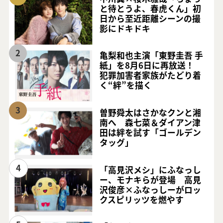
と待とうよ、春虎くん」初
日から至近距離シーンの撮
影にドキドキ
2
亀梨和也主演「東野圭吾 手
紙」を8月6日に再放送！
犯罪加害者家族がたどり着
く“絆”を描く
3
曽野舜太はさかなクンと湘
南へ 森七菜＆ダイアン津
田は絆を試す「ゴールデン
タッグ」
4
「高見沢メシ」にふなっし
ー、モナキらが登場 高見
沢俊彦×ふなっしーがロッ
クスピリッツを燃やす