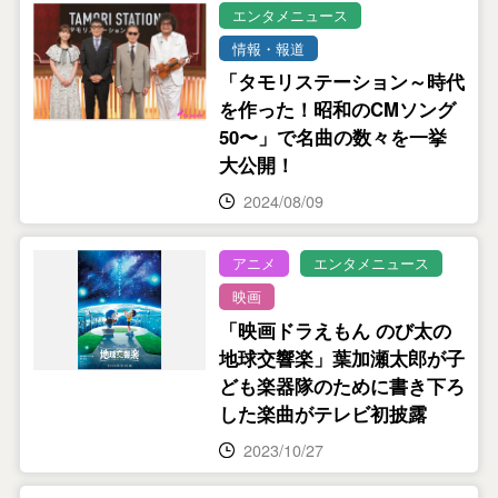
エンタメニュース
情報・報道
「タモリステーション～時代
を作った！昭和のCMソング
50〜」で名曲の数々を一挙
大公開！
2024/08/09
アニメ
エンタメニュース
映画
「映画ドラえもん のび太の
地球交響楽」葉加瀬太郎が子
ども楽器隊のために書き下ろ
した楽曲がテレビ初披露
2023/10/27