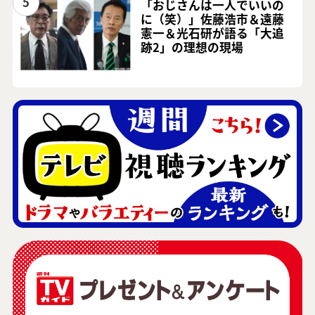
5
「おじさんは一人でいいの
に（笑）」佐藤浩市＆遠藤
憲一＆光石研が語る「大追
跡2」の理想の現場