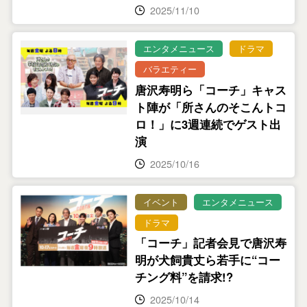
2025/11/10
エンタメニュース
ドラマ
バラエティー
唐沢寿明ら「コーチ」キャス
ト陣が「所さんのそこんトコ
ロ！」に3週連続でゲスト出
演
2025/10/16
イベント
エンタメニュース
ドラマ
「コーチ」記者会見で唐沢寿
明が犬飼貴丈ら若手に“コー
チング料”を請求!?
2025/10/14