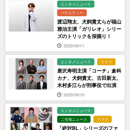
エンタメニュース
バラエティー
渡辺翔太、犬飼貴丈らが福山
雅治主演「ガリレオ」シリー
ズのトリックを深掘り！
2025/09/11
エンタメニュース
ドラマ
唐沢寿明主演「コーチ」倉科
カナ、犬飼貴丈、古田新太、
木村多江らが刑事役で出演
2025/09/10
エンタメニュース
ご当地ニュース
ドラマ
「絶対BL」シリーズのファ