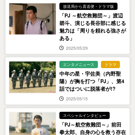
放送局から直送便・ドラマ版
「PJ ～航空救難団～」渡辺
碧斗、演じる長谷部に感じる
魅力は「周りを頼れる強さが
ある」
2025/05/29
エンタメニュース
ドラマ
中年の星・宇佐美（内野聖
陽）が胸を打つ「PJ」、第4
話ではついに脱落者が!?
2025/05/15
スペシャルインタビュー
「PJ～航空救難団～」前田
拳太郎、自身の心を救う存在