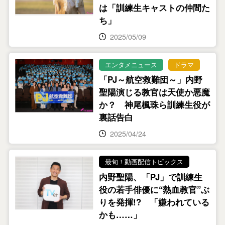
は「訓練生キャストの仲間た
ち」
2025/05/09
エンタメニュース
ドラマ
「PJ～航空救難団～」内野
聖陽演じる教官は天使か悪魔
か？ 神尾楓珠ら訓練生役が
裏話告白
2025/04/24
最旬！動画配信トピックス
内野聖陽、「PJ」で訓練生
役の若手俳優に“熱血教官”ぶ
りを発揮!? 「嫌われている
かも……」