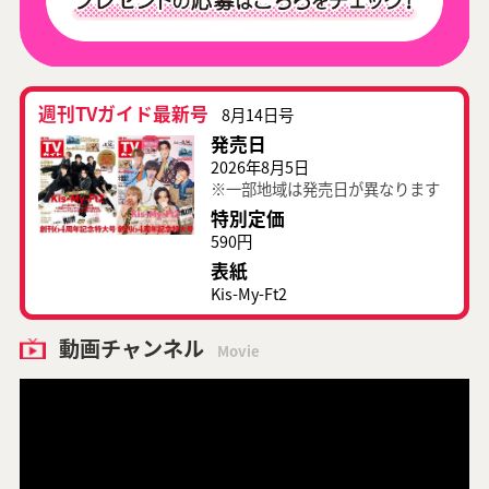
週刊TVガイド最新号
8月14日号
発売日
2026年8月5日
※一部地域は発売日が異なります
特別定価
590円
表紙
Kis-My-Ft2
動画チャンネル
Movie