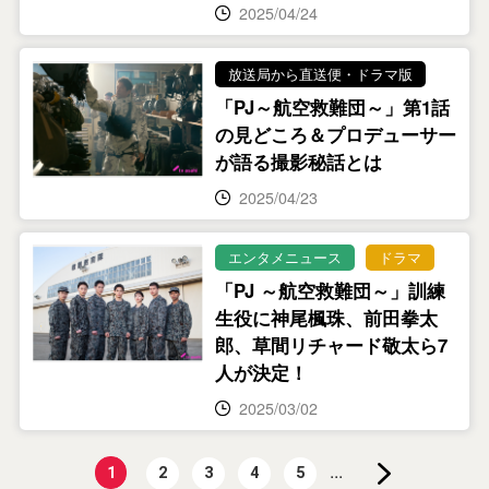
2025/04/24
放送局から直送便・ドラマ版
「PJ～航空救難団～」第1話
の見どころ＆プロデューサー
が語る撮影秘話とは
2025/04/23
エンタメニュース
ドラマ
「PJ ～航空救難団～」訓練
生役に神尾楓珠、前田拳太
郎、草間リチャード敬太ら7
人が決定！
2025/03/02
...
1
2
3
4
5