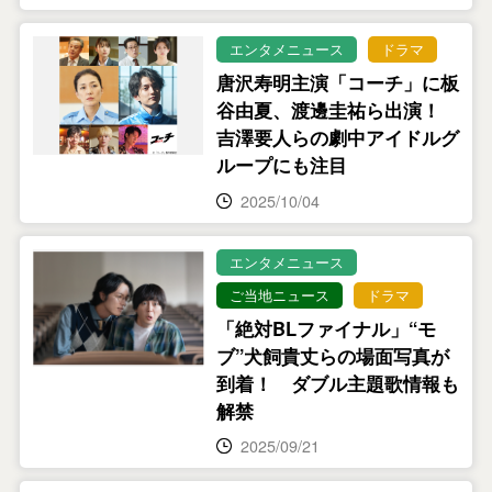
エンタメニュース
ドラマ
唐沢寿明主演「コーチ」に板
谷由夏、渡邊圭祐ら出演！
吉澤要人らの劇中アイドルグ
ループにも注目
2025/10/04
エンタメニュース
ご当地ニュース
ドラマ
「絶対BLファイナル」“モ
ブ”犬飼貴丈らの場面写真が
到着！ ダブル主題歌情報も
解禁
2025/09/21