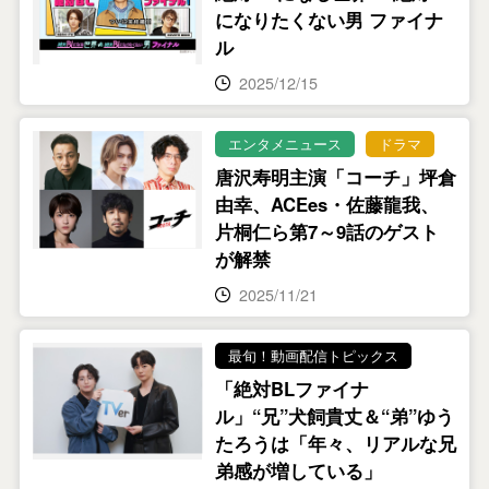
になりたくない男 ファイナ
ル
2025/12/15
エンタメニュース
ドラマ
唐沢寿明主演「コーチ」坪倉
由幸、ACEes・佐藤龍我、
片桐仁ら第7～9話のゲスト
が解禁
2025/11/21
最旬！動画配信トピックス
「絶対BLファイナ
ル」“兄”犬飼貴丈＆“弟”ゆう
たろうは「年々、リアルな兄
弟感が増している」