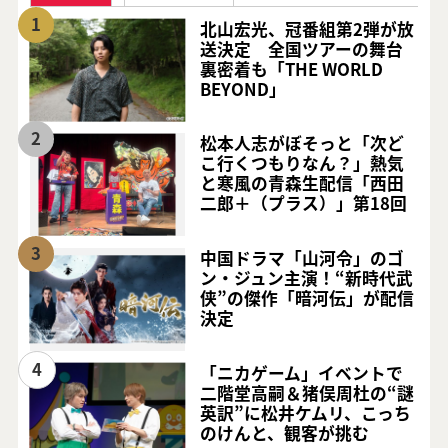
1
北山宏光、冠番組第2弾が放
送決定 全国ツアーの舞台
裏密着も「THE WORLD
BEYOND」
2
松本人志がぼそっと「次ど
こ行くつもりなん？」熱気
と寒風の青森生配信「西田
二郎＋（プラス）」第18回
3
中国ドラマ「山河令」のゴ
ン・ジュン主演！“新時代武
侠”の傑作「暗河伝」が配信
決定
4
「ニカゲーム」イベントで
二階堂高嗣＆猪俣周杜の“謎
英訳”に松井ケムリ、こっち
のけんと、観客が挑む