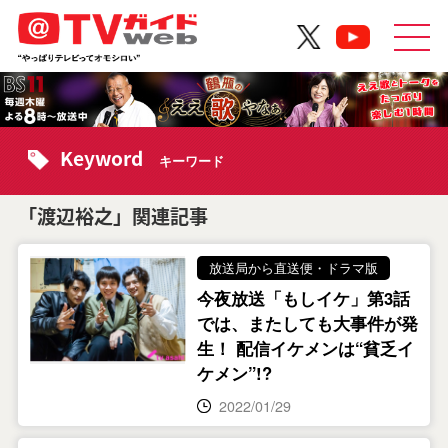
Keyword
キーワード
「渡辺裕之」関連記事
放送局から直送便・ドラマ版
今夜放送「もしイケ」第3話
では、またしても大事件が発
生！ 配信イケメンは“貧乏イ
ケメン”!?
2022/01/29