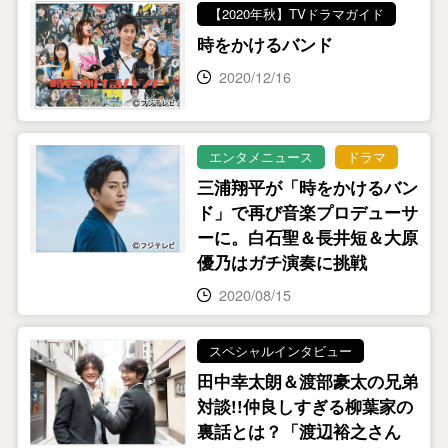
【2020年秋】TVドラマガイド
時をかけるバンド
2020/12/16
エンタメニュース
ドラマ
三浦翔平が「時をかけるバン
ド」で再び音楽プロデューサ
ーに。白石聖＆長井短＆大原
優乃はガチ演奏に挑戦
2020/08/15
スペシャルインタビュー
田中幸太朗＆渡部豪太の兄弟
対談!!仲良しすぎる柳葉家の
裏話とは？「渡辺裕之さん