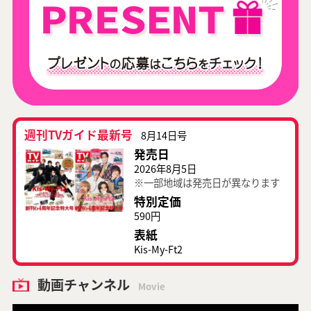
週刊TVガイド最新号
8月14日号
発売日
2026年8月5日
※一部地域は発売日が異なります
特別定価
590円
表紙
Kis-My-Ft2
動画チャンネル
Movie