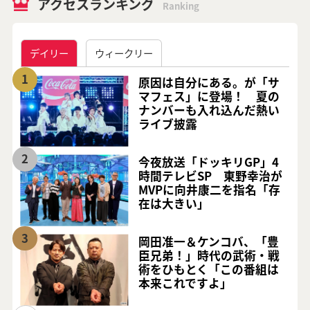
アクセスランキング
Ranking
デイリー
ウィークリー
1
原因は自分にある。が「サ
マフェス」に登場！ 夏の
ナンバーも入れ込んだ熱い
ライブ披露
2
今夜放送「ドッキリGP」4
時間テレビSP 東野幸治が
MVPに向井康二を指名「存
在は大きい」
3
岡田准一＆ケンコバ、「豊
臣兄弟！」時代の武術・戦
術をひもとく「この番組は
本来これですよ」