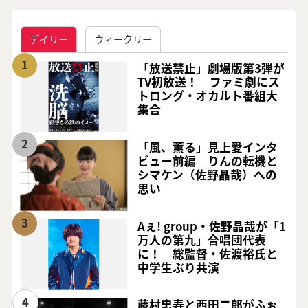
デイリー
ウィークリー
1
「放送禁止」劇場版第3弾が
TV初放送！ ファミ劇にス
トロング・オカルト番組大
集合
2
「風、薫る」見上愛インタ
ビュー前編 りんの転機と
シマケン（佐野晶哉）への
思い
3
Aぇ! group・佐野晶哉が「1
万人の第九」合唱団代表
に！ 総監督・佐渡裕氏と
中学生ぶり共演
4
藤村忠寿と西田二郎がふぉ