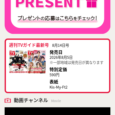
週刊TVガイド最新号
8月14日号
発売日
2026年8月5日
※一部地域は発売日が異なります
特別定価
590円
表紙
Kis-My-Ft2
動画チャンネル
Movie