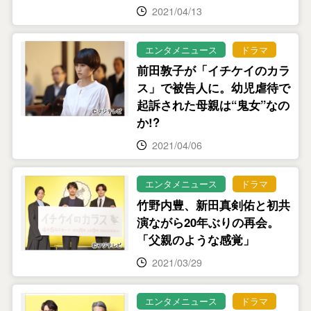
2021/04/13
エンタメニュース
ドラマ
前田敦子が「イチケイのカラ
ス」で被告人に。幼児虐待で
起訴された母親は“鬼女”なの
か!?
2021/04/06
エンタメニュース
ドラマ
竹野内豊、新田真剣佑と初共
演ながら20年ぶりの再会。
「父親のような感覚」
2021/03/29
エンタメニュース
ドラマ