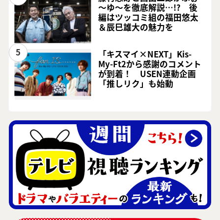
～ゆ～を徹底解説…!? 後
編はツッコミ組の福田悠太
＆辰巳雄大の魅力を
5
「キスマイ×NEXT」Kis-
My-Ft2から感謝のコメント
が到着！ USEN連動企画
「推しリク」も始動