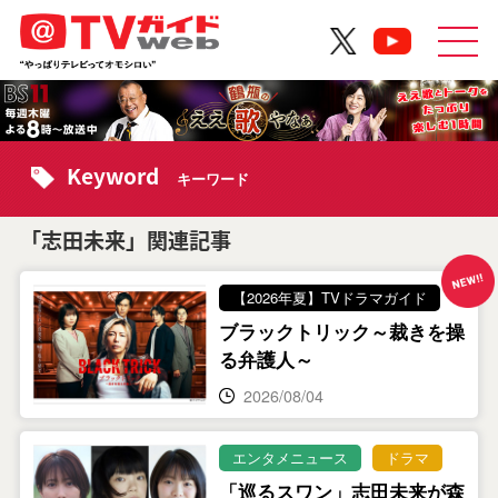
Keyword
キーワード
「志田未来」関連記事
【2026年夏】TVドラマガイド
ブラックトリック～裁きを操
る弁護人～
2026/08/04
エンタメニュース
ドラマ
「巡るスワン」志田未来が森