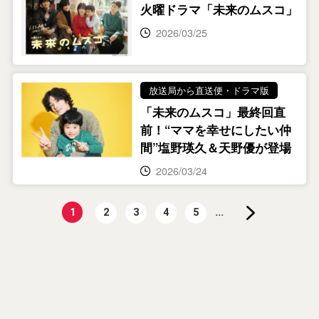
火曜ドラマ「未来のムスコ」
2026/03/25
放送局から直送便・ドラマ版
「未来のムスコ」最終回直
前！“ママを幸せにしたい仲
間”塩野瑛久＆天野優が登場
2026/03/24
...
1
2
3
4
5