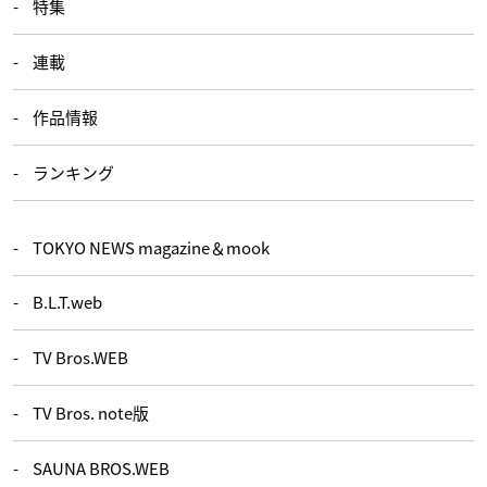
特集
連載
作品情報
ランキング
TOKYO NEWS magazine＆mook
B.L.T.web
TV Bros.WEB
TV Bros. note版
SAUNA BROS.WEB