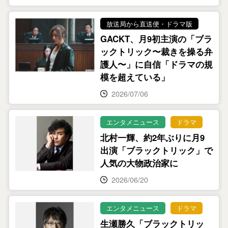
放送局から直送便・ドラマ版
GACKT、月9初主演の「ブラ
ックトリック〜裁きを操る弁
護人〜」に自信「ドラマの規
模を超えている」
2026/07/06
エンタメニュース
ドラマ
北村一輝、約2年ぶりに月9
出演「ブラックトリック」で
人気の大物政治家に
2026/06/20
エンタメニュース
ドラマ
生瀬勝久「ブラックトリッ