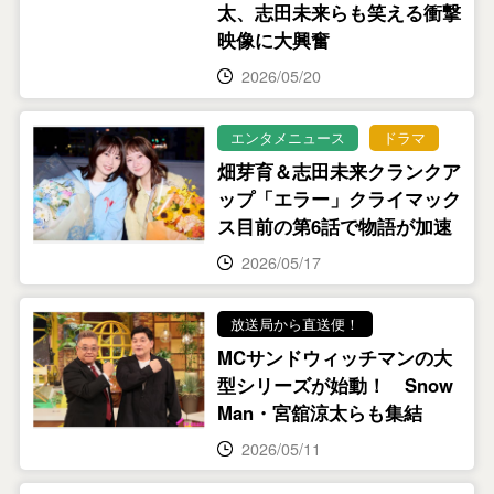
太、志田未来らも笑える衝撃
映像に大興奮
2026/05/20
エンタメニュース
ドラマ
畑芽育＆志田未来クランクア
ップ「エラー」クライマック
ス目前の第6話で物語が加速
2026/05/17
放送局から直送便！
MCサンドウィッチマンの大
型シリーズが始動！ Snow
Man・宮舘涼太らも集結
2026/05/11