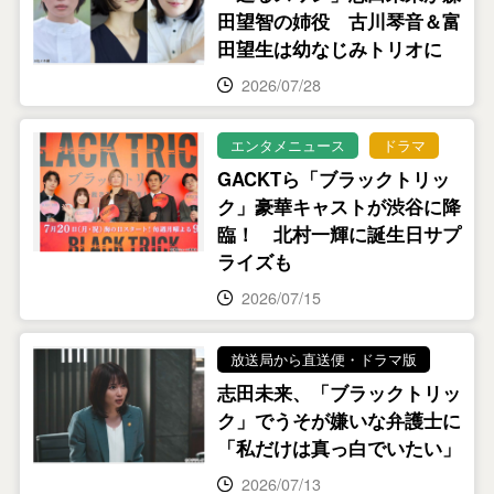
田望智の姉役 古川琴音＆富
田望生は幼なじみトリオに
2026/07/28
エンタメニュース
ドラマ
GACKTら「ブラックトリッ
ク」豪華キャストが渋谷に降
臨！ 北村一輝に誕生日サプ
ライズも
2026/07/15
放送局から直送便・ドラマ版
志田未来、「ブラックトリッ
ク」でうそが嫌いな弁護士に
「私だけは真っ白でいたい」
2026/07/13