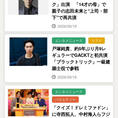
ク」出演 「14才の母」で
親子の志田未来と“上司・部
下”で再共演
2026/06/19
エンタメニュース
ドラマ
戸塚純貴、約5年ぶり月9レ
ギュラーでGACKTと初共演
「ブラックトリック」一級建
築士役で参戦
2026/06/18
エンタメニュース
バラエティー
「クイズ！ドレミファドン」
に寺西拓人、中村海人らフジ