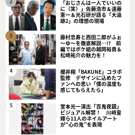
2
「おじさんは一人でいいの
に（笑）」佐藤浩市＆遠藤
憲一＆光石研が語る「大追
跡2」の理想の現場
3
藤村忠寿と西田二郎がふぉ
～ゆ～を徹底解説…!? 前
編ではボケ組の越岡裕貴＆
松崎祐介の魅力を！
4
櫻井翔「BAKUNE」コラボ
監修 デザインに込めたフ
ァンへの思い「僕の温度も
感じてもらえたら」
5
堂本光一演出「百鬼夜鏡」
ビジュアル解禁！ 川﨑皇
輝ら11人のネイルアート
が“心の鬼”を表現