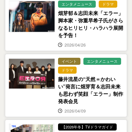
エンタメニュース
ドラマ
畑芽郁＆志田未来「エラー」
脚本家・弥重早希子氏がさら
なるヒリヒリ・ハラハラ展開
を予告！
2026/04/26
イベント
エンタメニュース
ドラマ
藤井流星の“天然＝かわい
い”発言に畑芽育＆志田未来
も思わず笑顔「エラー」制作
発表会見
2026/04/09
【2026年冬】TVドラマガイド