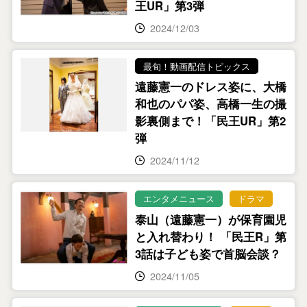
王UR」第3弾
2024/12/03
最旬！動画配信トピックス
遠藤憲一のドレス姿に、大橋
和也のパパ姿、高橋一生の撮
影裏側まで！「民王UR」第2
弾
2024/11/12
エンタメニュース
ドラマ
泰山（遠藤憲一）が保育園児
と入れ替わり！ 「民王R」第
3話は子ども姿で首脳会談？
2024/11/05