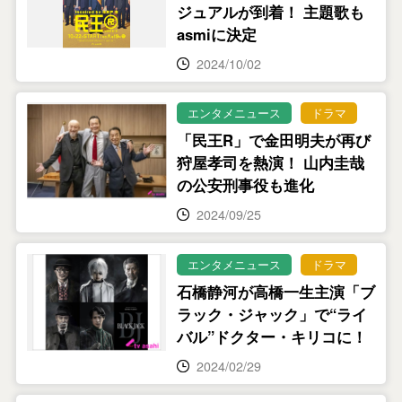
ジュアルが到着！ 主題歌も
asmiに決定
2024/10/02
エンタメニュース
ドラマ
「民王R」で金田明夫が再び
狩屋孝司を熱演！ 山内圭哉
の公安刑事役も進化
2024/09/25
エンタメニュース
ドラマ
石橋静河が高橋一生主演「ブ
ラック・ジャック」で“ライ
バル”ドクター・キリコに！
2024/02/29