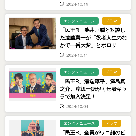
2024/10/19
エンタメニュース
ドラマ
「民王R」池井戸潤と対談し
た遠藤憲一が「役者人生のな
かで一番大変」とポロリ
2024/10/11
エンタメニュース
ドラマ
「民王R」溝端淳平、満島真
之介、岸辺一徳がくせ者キャ
ラで加入決定！
2024/10/04
エンタメニュース
ドラマ
「民王R」全員がワニ顔のビ