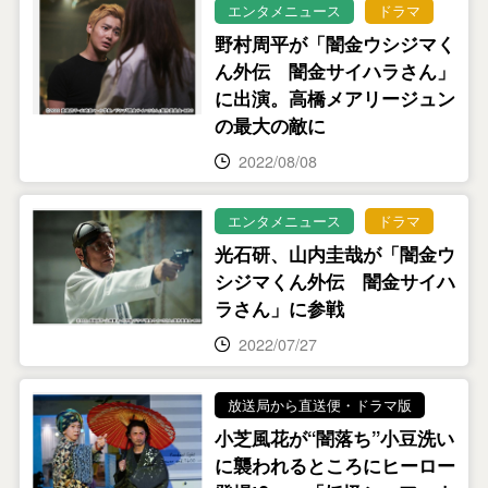
エンタメニュース
ドラマ
野村周平が「闇金ウシジマく
ん外伝 闇金サイハラさん」
に出演。高橋メアリージュン
の最大の敵に
2022/08/08
エンタメニュース
ドラマ
光石研、山内圭哉が「闇金ウ
シジマくん外伝 闇金サイハ
ラさん」に参戦
2022/07/27
放送局から直送便・ドラマ版
小芝風花が“闇落ち”小豆洗い
に襲われるところにヒーロー