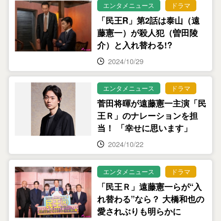
エンタメニュース
ドラマ
「民王R」第2話は泰山（遠
藤憲一）が殺人犯（曽田陵
介）と入れ替わる!?
2024/10/29
エンタメニュース
ドラマ
菅田将暉が遠藤憲一主演「民
王Ｒ」のナレーションを担
当！ 「幸せに思います」
2024/10/22
エンタメニュース
ドラマ
「民王Ｒ」遠藤憲一らが“入
れ替わる”なら？ 大橋和也の
愛されぶりも明らかに