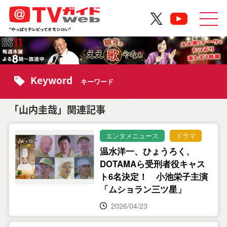
Keyword
キーワード
「山内圭哉」関連記事
エンタメニュース
ドラマ
温水洋一、ひょうろく、
DOTAMAら受刑者役キャス
ト6名決定！ 小池栄子主演
「ムショラン三ツ星」
2026/04/23