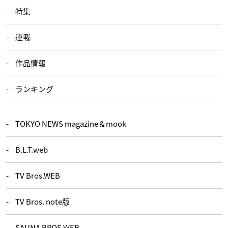
特集
連載
作品情報
ランキング
TOKYO NEWS magazine＆mook
B.L.T.web
TV Bros.WEB
TV Bros. note版
SAUNA BROS.WEB