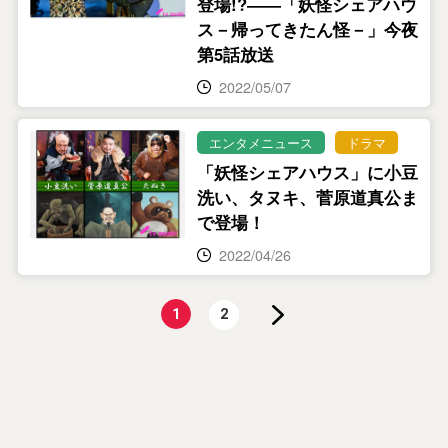
登場!?――「妖怪シェアハウ
ス－帰ってきたん怪－」今夜
第5話放送
2022/05/07
エンタメニュース
ドラマ
「妖怪シェアハウス」に小豆
洗い、タヌキ、菅原道真公ま
で登場！
2022/04/26
1
2