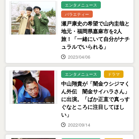
エンタメニュース
バラエティー
瀬戸康史の希望で山内圭哉と
地元・福岡県嘉麻市を2人
旅！「一緒にいて自分がナチ
ュラルでいられる」
2023/04/06
エンタメニュース
ドラマ
中山翔貴が「闇金ウシジマく
ん外伝 闇金サイハラさん」
に出演。「ばか正直で真っす
ぐなところに注目してほし
い」
2022/09/14