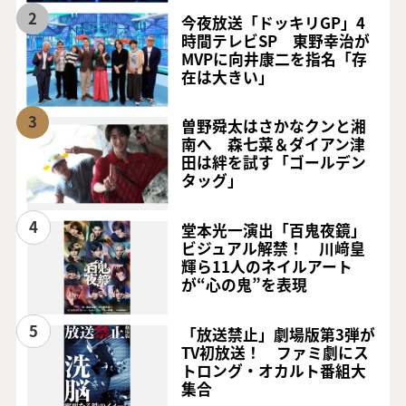
2
今夜放送「ドッキリGP」4
時間テレビSP 東野幸治が
MVPに向井康二を指名「存
在は大きい」
3
曽野舜太はさかなクンと湘
南へ 森七菜＆ダイアン津
田は絆を試す「ゴールデン
タッグ」
4
堂本光一演出「百鬼夜鏡」
ビジュアル解禁！ 川﨑皇
輝ら11人のネイルアート
が“心の鬼”を表現
5
「放送禁止」劇場版第3弾が
TV初放送！ ファミ劇にス
トロング・オカルト番組大
集合