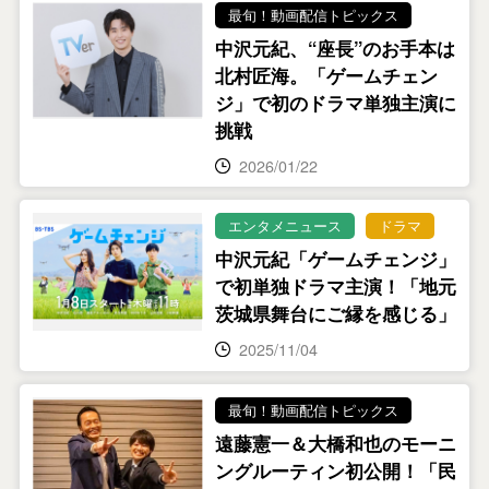
最旬！動画配信トピックス
中沢元紀、“座長”のお手本は
北村匠海。「ゲームチェン
ジ」で初のドラマ単独主演に
挑戦
2026/01/22
エンタメニュース
ドラマ
中沢元紀「ゲームチェンジ」
で初単独ドラマ主演！「地元
茨城県舞台にご縁を感じる」
2025/11/04
最旬！動画配信トピックス
遠藤憲一＆大橋和也のモーニ
ングルーティン初公開！「民