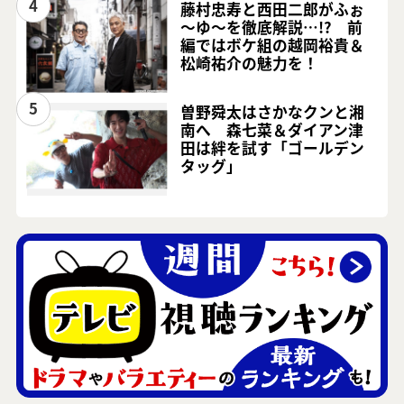
4
藤村忠寿と西田二郎がふぉ
～ゆ～を徹底解説…!? 前
編ではボケ組の越岡裕貴＆
松崎祐介の魅力を！
5
曽野舜太はさかなクンと湘
南へ 森七菜＆ダイアン津
田は絆を試す「ゴールデン
タッグ」