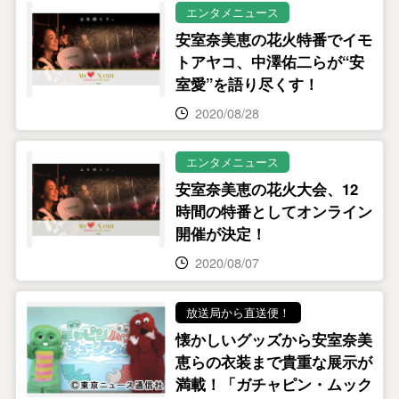
エンタメニュース
安室奈美恵の花火特番でイモ
トアヤコ、中澤佑二らが“安
室愛”を語り尽くす！
2020/08/28
エンタメニュース
安室奈美恵の花火大会、12
時間の特番としてオンライン
開催が決定！
2020/08/07
放送局から直送便！
懐かしいグッズから安室奈美
恵らの衣装まで貴重な展示が
満載！「ガチャピン・ムック