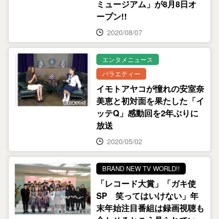
ミュージアム」が8月8日オ
ープン!!
2020/08/07
エンタメニュース
バラエティー
イモトアヤコが憧れの安室奈
美恵と初対面を果たした「イ
ッテQ」感動回を2年ぶりに
放送
2020/05/02
BRAND NEW TV WORLD!!
「レコード大賞」「ガキ使
SP 笑ってはいけない」年
末年始注目番組は録画視聴も