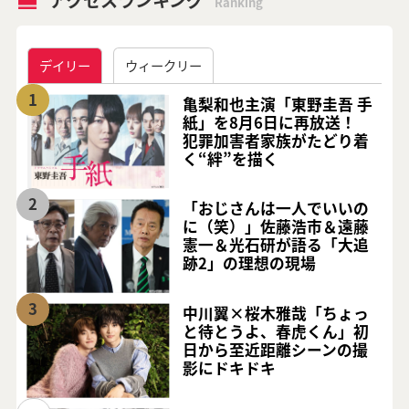
Ranking
デイリー
ウィークリー
1
亀梨和也主演「東野圭吾 手
紙」を8月6日に再放送！
犯罪加害者家族がたどり着
く“絆”を描く
2
「おじさんは一人でいいの
に（笑）」佐藤浩市＆遠藤
憲一＆光石研が語る「大追
跡2」の理想の現場
3
中川翼×桜木雅哉「ちょっ
と待とうよ、春虎くん」初
日から至近距離シーンの撮
影にドキドキ