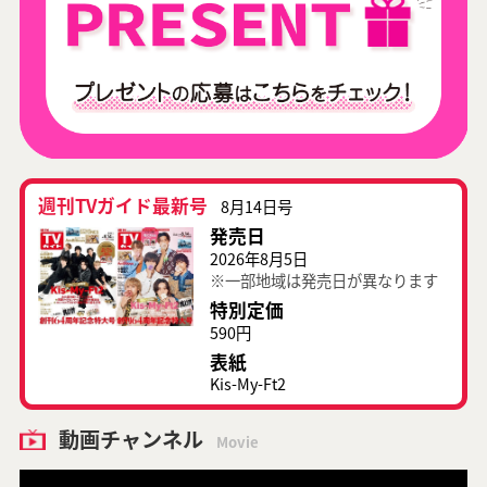
週刊TVガイド最新号
8月14日号
発売日
2026年8月5日
※一部地域は発売日が異なります
特別定価
590円
表紙
Kis-My-Ft2
動画チャンネル
Movie