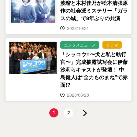
波瑠と木村佳乃が松本清張原
作の社会派ミステリー「ガラ
スの城」で8年ぶりの共演
2023/10/31
エンタメニュース
ドラマ
「シッコウ!!〜犬と私と執行
官〜」完成披露試写会に伊藤
沙莉らキャストが登壇！ 中
島健人は“全力ものまね”で赤
面!?
2023/06/28
1
2