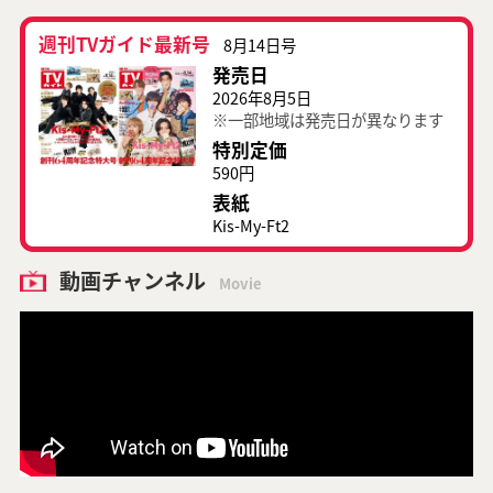
週刊TVガイド最新号
8月14日号
発売日
2026年8月5日
※一部地域は発売日が異なります
特別定価
590円
表紙
Kis-My-Ft2
動画チャンネル
Movie