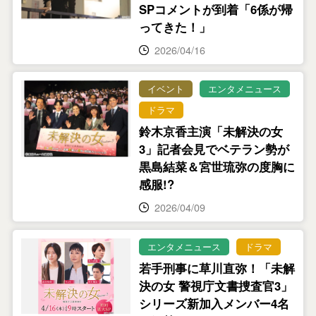
SPコメントが到着「6係が帰
ってきた！」
2026/04/16
イベント
エンタメニュース
ドラマ
鈴木京香主演「未解決の女
3」記者会見でベテラン勢が
黒島結菜＆宮世琉弥の度胸に
感服!?
2026/04/09
エンタメニュース
ドラマ
若手刑事に草川直弥！「未解
決の女 警視庁文書捜査官3」
シリーズ新加入メンバー4名