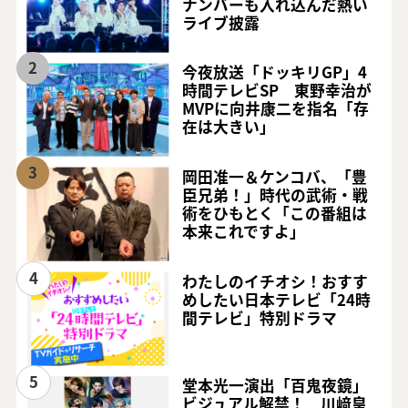
ナンバーも入れ込んだ熱い
ライブ披露
2
今夜放送「ドッキリGP」4
時間テレビSP 東野幸治が
MVPに向井康二を指名「存
在は大きい」
3
岡田准一＆ケンコバ、「豊
臣兄弟！」時代の武術・戦
術をひもとく「この番組は
本来これですよ」
4
わたしのイチオシ！おすす
めしたい日本テレビ「24時
間テレビ」特別ドラマ
5
堂本光一演出「百鬼夜鏡」
ビジュアル解禁！ 川﨑皇