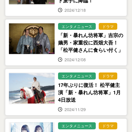
ド派手に降臨！
2024/12/18
エンタメニュース
ドラマ
「新・暴れん坊将軍」吉宗の
嫡男・家重役に西畑大吾！
「松平健さんに食らい付く」
2024/12/08
エンタメニュース
ドラマ
17年ぶりに復活！ 松平健主
演「新・暴れん坊将軍」1月
4日放送
2024/11/29
エンタメニュース
ドラマ