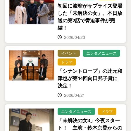
初回に波瑠がサプライズ登場
した「未解決の女」、本日放
送の第2話で脅迫事件が完
結！
2026/04/23
イベント
エンタメニュース
ドラマ
「シナントロープ」の此元和
津也が第44回向田邦子賞に
決定！
2026/04/21
エンタメニュース
ドラマ
「未解決の女3」今夜スター
ト！ 主演・鈴木京香からの