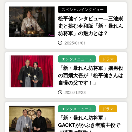
スペシャルインタビュー
松平健インタビュー―三池崇
史と挑む令和版「新・暴れん
坊将軍」の魅力とは？
2025/01/01
エンタメニュース
ドラマ
「新・暴れん坊将軍」嫡男役
の西畑大吾が「松平健さんは
自慢の父です！」
2024/12/23
エンタメニュース
ドラマ
「新・暴れん坊将軍」
GACKTがかぶき者藩主役で