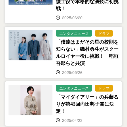
護士役で本格的な演技に初挑
戦！
2025/06/20
エンタメニュース
ドラマ
「僕達はまだその星の校則を
知らない」磯村勇斗がスクー
ルロイヤー役に挑戦！ 稲垣
吾郎らと共演
2025/05/26
エンタメニュース
ドラマ
「マイダイアリー」の兵藤る
りが第43回向田邦子賞に決
定！
2025/04/23