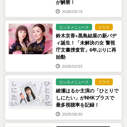
が解禁！
2026/03/19
エンタメニュース
ドラマ
鈴木京香×黒島結菜の新バデ
ィ誕生！「未解決の女 警視
庁文書捜査官」6年ぶりに再
始動
2026/02/23
エンタメニュース
ドラマ
綾瀬はるか主演の「ひとりで
しにたい」がNHKプラスで
最多視聴率を記録！
2025/06/30