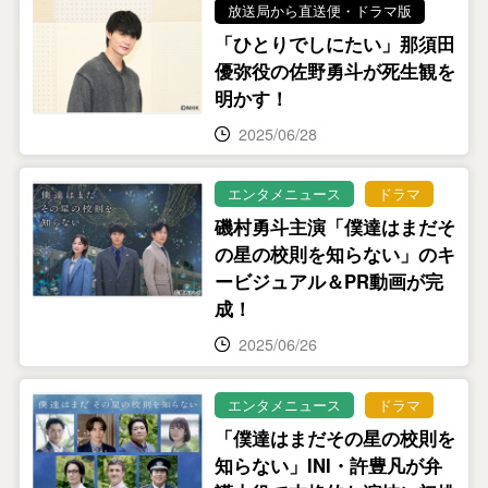
放送局から直送便・ドラマ版
「ひとりでしにたい」那須田
優弥役の佐野勇斗が死生観を
明かす！
2025/06/28
エンタメニュース
ドラマ
磯村勇斗主演「僕達はまだそ
の星の校則を知らない」のキ
ービジュアル＆PR動画が完
成！
2025/06/26
エンタメニュース
ドラマ
「僕達はまだその星の校則を
知らない」INI・許豊凡が弁