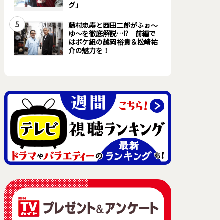
グ」
5
藤村忠寿と西田二郎がふぉ～
ゆ～を徹底解説…!? 前編で
はボケ組の越岡裕貴＆松崎祐
介の魅力を！