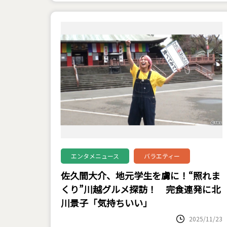
エンタメニュース
バラエティー
佐久間大介、地元学生を虜に！“照れま
くり”川越グルメ探訪！ 完食連発に北
川景子「気持ちいい」
2025/11/23