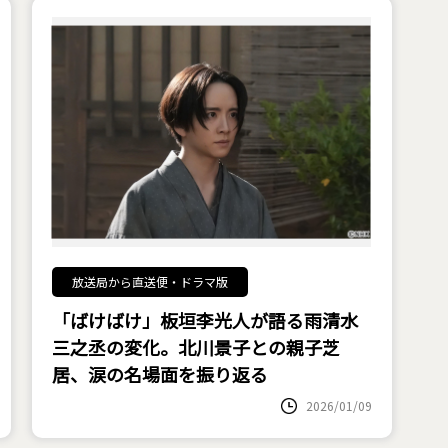
放送局から直送便・ドラマ版
「ばけばけ」板垣李光人が語る雨清水
三之丞の変化。北川景子との親子芝
居、涙の名場面を振り返る
2026/01/09