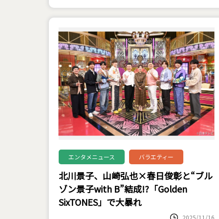
エンタメニュース
バラエティー
北川景子、山崎弘也×春日俊彰と“ブル
ゾン景子with B”結成!?「Golden
SixTONES」で大暴れ
2025/11/16