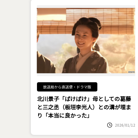
放送局から直送便・ドラマ版
北川景子「ばけばけ」母としての葛藤
と三之丞（板垣李光人）との溝が埋ま
り「本当に良かった」
2026/01/12