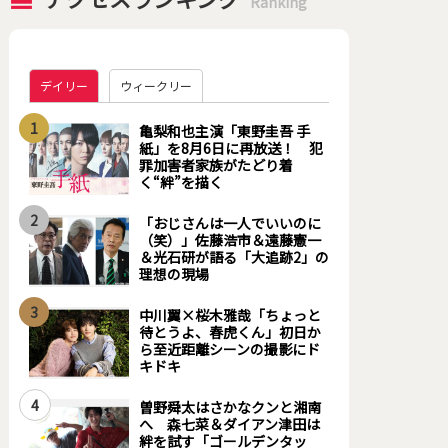
Ranking
デイリー
ウィークリー
1
亀梨和也主演「東野圭吾 手
紙」を8月6日に再放送！ 犯
罪加害者家族がたどり着
く“絆”を描く
2
「おじさんは一人でいいのに
（笑）」佐藤浩市＆遠藤憲一
＆光石研が語る「大追跡2」の
理想の現場
3
中川翼×桜木雅哉「ちょっと
待とうよ、春虎くん」初日か
ら至近距離シーンの撮影にド
キドキ
4
曽野舜太はさかなクンと湘南
へ 森七菜＆ダイアン津田は
絆を試す「ゴールデンタッ