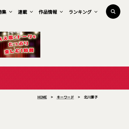
特集
連載
作品情報
ランキング
HOME
>
キーワード
>
北川景子