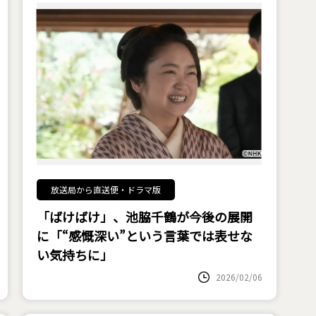
放送局から直送便・ドラマ版
「ばけばけ」、池脇千鶴が今後の展開
に「“感慨深い”という言葉では表せな
い気持ちに」
2026/02/06