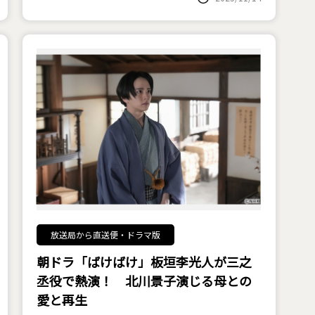
放送局から直送便・ドラマ版
朝ドラ「ばけばけ」板垣李光人が三之
丞役で熱演！ 北川景子演じる母との
愛と再生