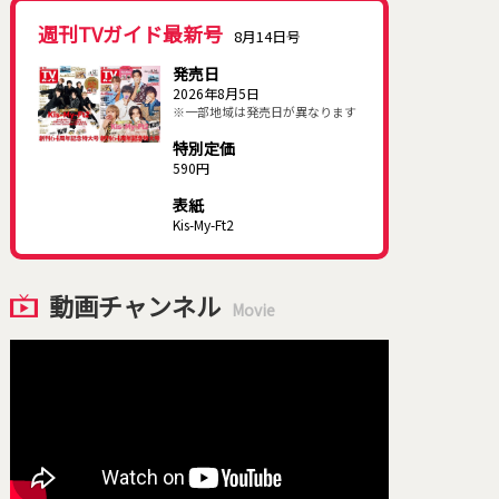
週刊TVガイド最新号
8月14日号
発売日
2026年8月5日
※一部地域は発売日が異なります
特別定価
590円
表紙
Kis-My-Ft2
動画チャンネル
Movie