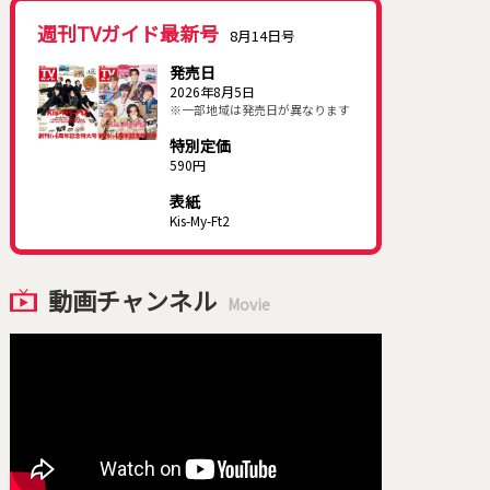
週刊TVガイド最新号
8月14日号
発売日
2026年8月5日
※一部地域は発売日が異なります
特別定価
590円
表紙
Kis-My-Ft2
動画チャンネル
Movie