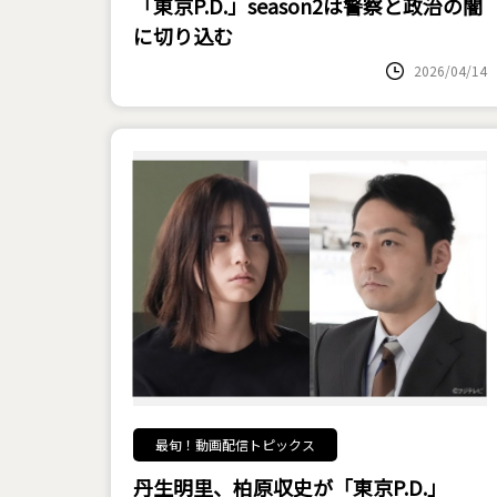
「東京P.D.」season2は警察と政治の闇
に切り込む
2026/04/14
最旬！動画配信トピックス
丹生明里、柏原収史が「東京P.D.」