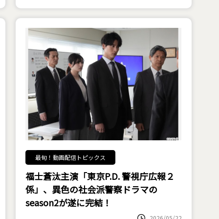
最旬！動画配信トピックス
福士蒼汰主演「東京P.D. 警視庁広報２
係」、異色の社会派警察ドラマの
season2が遂に完結！
2026/05/22