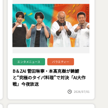
エンタメニュース
バラエティー
B＆ZAI 菅田琳寧・本髙克樹が錦鯉
と“究極のタイパ料理”で対決「AI大作
戦」今夜放送
2026/07/01