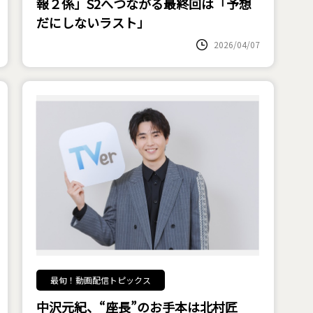
報２係」S2へつながる最終回は「予想
だにしないラスト」
2026/04/07
最旬！動画配信トピックス
中沢元紀、“座長”のお手本は北村匠