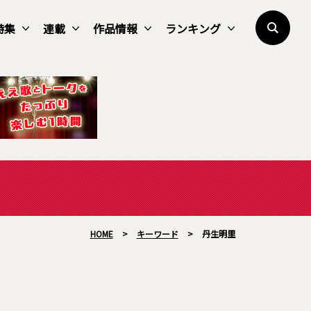
特集
連載
作品情報
ランキング
HOME
>
キーワード
>
丹生明里