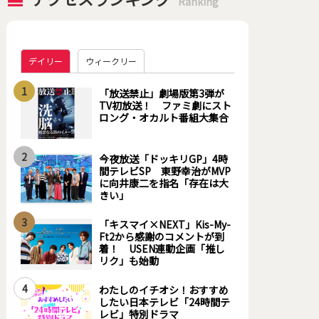
Ranking
デイリー
ウィークリー
1
「放送禁止」劇場版第3弾が
TV初放送！ ファミ劇にスト
ロング・オカルト番組大集合
2
今夜放送「ドッキリGP」4時
間テレビSP 東野幸治がMVP
に向井康二を指名「存在は大
きい」
3
「キスマイ×NEXT」Kis-My-
Ft2から感謝のコメントが到
着！ USEN連動企画「推し
リク」も始動
4
わたしのイチオシ！おすすめ
したい日本テレビ「24時間テ
レビ」特別ドラマ