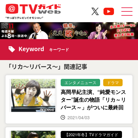
Keyword
キーワード
「リカ～リバース～」関連記事
エンタメニュース
ドラマ
高岡早紀主演、“純愛モンス
ター”誕生の物語「リカ～リ
バース～」がついに最終回
2021/04/03
【2021年冬】TVドラマガイド