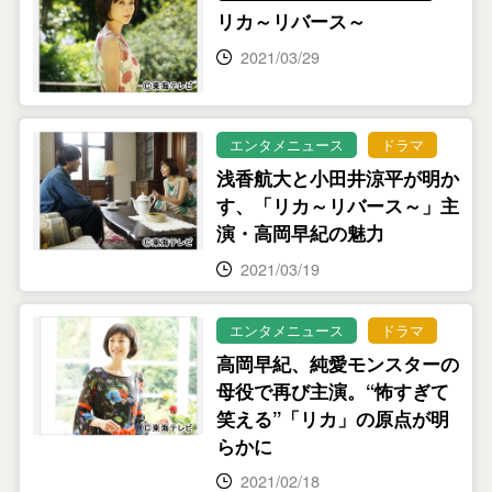
リカ～リバース～
2021/03/29
エンタメニュース
ドラマ
浅香航大と小田井涼平が明か
す、「リカ～リバース～」主
演・高岡早紀の魅力
2021/03/19
エンタメニュース
ドラマ
高岡早紀、純愛モンスターの
母役で再び主演。“怖すぎて
笑える”「リカ」の原点が明
らかに
2021/02/18