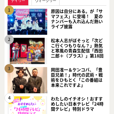
デイリー
ウィークリー
1
原因は自分にある。が「サ
マフェス」に登場！ 夏の
ナンバーも入れ込んだ熱い
ライブ披露
2
松本人志がぼそっと「次ど
こ行くつもりなん？」熱気
と寒風の青森生配信「西田
二郎＋（プラス）」第18回
3
岡田准一＆ケンコバ、「豊
臣兄弟！」時代の武術・戦
術をひもとく「この番組は
本来これですよ」
4
わたしのイチオシ！おすす
めしたい日本テレビ「24時
間テレビ」特別ドラマ