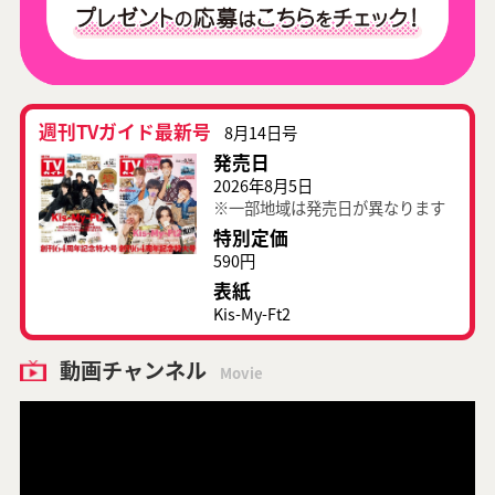
週刊TVガイド最新号
8月14日号
発売日
2026年8月5日
※一部地域は発売日が異なります
特別定価
590円
表紙
Kis-My-Ft2
動画チャンネル
Movie