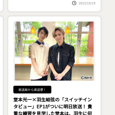
2023/10/19
放送局から直送便！
堂本光一×羽生結弦の「スイッチイン
タビュー」EP1がついに明日放送！ 貴
重な練習を見学した堂本は、羽生に何