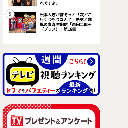
れですよ」
5
松本人志がぼそっと「次どこ
行くつもりなん？」熱気と寒
風の青森生配信「西田二郎＋
（プラス）」第18回