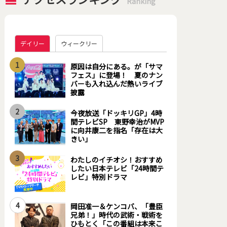
Ranking
デイリー
ウィークリー
1
原因は自分にある。が「サマ
フェス」に登場！ 夏のナン
バーも入れ込んだ熱いライブ
披露
2
今夜放送「ドッキリGP」4時
間テレビSP 東野幸治がMVP
に向井康二を指名「存在は大
きい」
3
わたしのイチオシ！おすすめ
したい日本テレビ「24時間テ
レビ」特別ドラマ
4
岡田准一＆ケンコバ、「豊臣
兄弟！」時代の武術・戦術を
ひもとく「この番組は本来こ