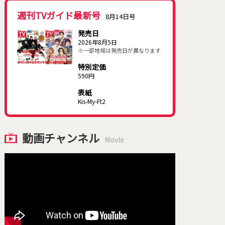
週刊TVガイド最新号
8月14日号
発売日
2026年8月5日
※一部地域は発売日が異なります
特別定価
590円
表紙
Kis-My-Ft2
動画チャンネル
Movie