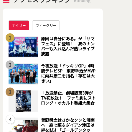
Ranking
デイリー
ウィークリー
1
原因は自分にある。が「サマ
フェス」に登場！ 夏のナン
バーも入れ込んだ熱いライブ
披露
2
今夜放送「ドッキリGP」4時
間テレビSP 東野幸治がMVP
に向井康二を指名「存在は大
きい」
3
「放送禁止」劇場版第3弾が
TV初放送！ ファミ劇にスト
ロング・オカルト番組大集合
4
曽野舜太はさかなクンと湘南
へ 森七菜＆ダイアン津田は
絆を試す「ゴールデンタッ