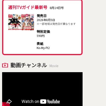
週刊TVガイド最新号
8月14日号
発売日
2026年8月5日
※一部地域は発売日が異なります
特別定価
590円
表紙
Kis-My-Ft2
動画チャンネル
Movie