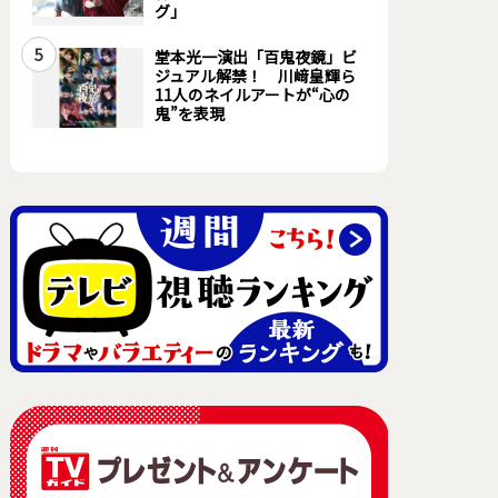
グ」
5
堂本光一演出「百鬼夜鏡」ビ
ジュアル解禁！ 川﨑皇輝ら
11人のネイルアートが“心の
鬼”を表現