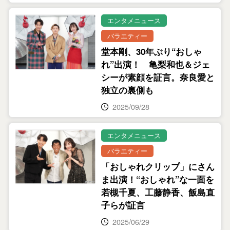
エンタメニュース
バラエティー
堂本剛、30年ぶり“おしゃ
れ”出演！ 亀梨和也＆ジェ
シーが素顔を証言。奈良愛と
独立の裏側も
2025/09/28
エンタメニュース
バラエティー
「おしゃれクリップ」にさん
ま出演！“おしゃれ”な一面を
若槻千夏、工藤静香、飯島直
子らが証言
2025/06/29