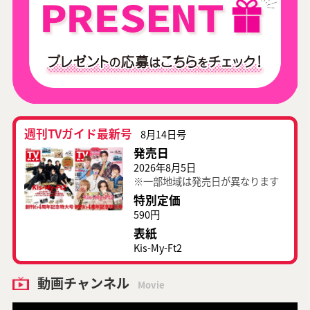
週刊TVガイド最新号
8月14日号
発売日
2026年8月5日
※一部地域は発売日が異なります
特別定価
590円
表紙
Kis-My-Ft2
動画チャンネル
Movie