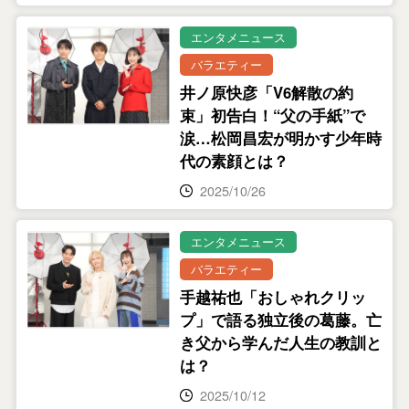
エンタメニュース
バラエティー
井ノ原快彦「V6解散の約
束」初告白！“父の手紙”で
涙…松岡昌宏が明かす少年時
代の素顔とは？
2025/10/26
エンタメニュース
バラエティー
手越祐也「おしゃれクリッ
プ」で語る独立後の葛藤。亡
き父から学んだ人生の教訓と
は？
2025/10/12