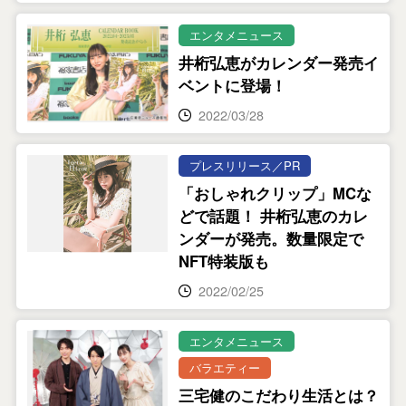
エンタメニュース
井桁弘恵がカレンダー発売イ
ベントに登場！
2022/03/28
プレスリリース／PR
「おしゃれクリップ」MCな
どで話題！ 井桁弘恵のカレ
ンダーが発売。数量限定で
NFT特装版も
2022/02/25
エンタメニュース
バラエティー
三宅健のこだわり生活とは？