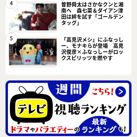
4
曽野舜太はさかなクンと湘
南へ 森七菜＆ダイアン津
田は絆を試す「ゴールデン
タッグ」
5
「高見沢メシ」にふなっし
ー、モナキらが登場 高見
沢俊彦×ふなっしーがロッ
クスピリッツを燃やす