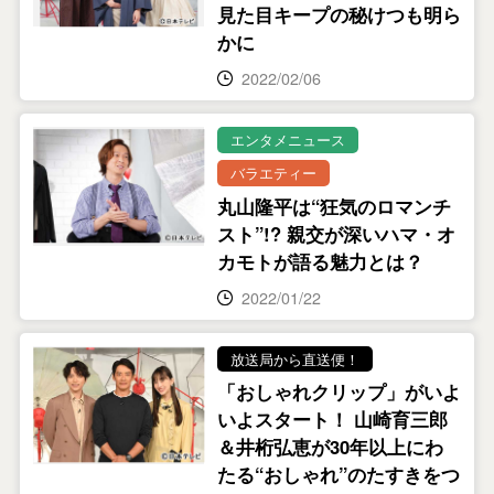
見た目キープの秘けつも明ら
かに
2022/02/06
エンタメニュース
バラエティー
丸山隆平は“狂気のロマンチ
スト”!? 親交が深いハマ・オ
カモトが語る魅力とは？
2022/01/22
放送局から直送便！
「おしゃれクリップ」がいよ
いよスタート！ 山崎育三郎
＆井桁弘恵が30年以上にわ
たる“おしゃれ”のたすきをつ