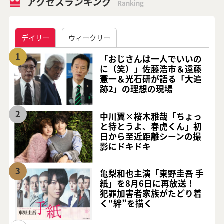
アクセスランキング
Ranking
デイリー
ウィークリー
1
「おじさんは一人でいいの
に（笑）」佐藤浩市＆遠藤
憲一＆光石研が語る「大追
跡2」の理想の現場
2
中川翼×桜木雅哉「ちょっ
と待とうよ、春虎くん」初
日から至近距離シーンの撮
影にドキドキ
3
亀梨和也主演「東野圭吾 手
紙」を8月6日に再放送！
犯罪加害者家族がたどり着
く“絆”を描く