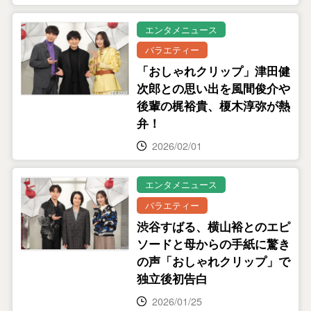
エンタメニュース
バラエティー
「おしゃれクリップ」津田健
次郎との思い出を風間俊介や
後輩の梶裕貴、榎木淳弥が熱
弁！
2026/02/01
エンタメニュース
バラエティー
渋谷すばる、横山裕とのエピ
ソードと母からの手紙に驚き
の声「おしゃれクリップ」で
独立後初告白
2026/01/25